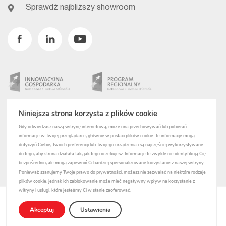
Sprawdź najbliższy showroom
Facebook
Linkedin
Youtube
Niniejsza strona korzysta z plików cookie
Gdy odwiedzasz naszą witrynę internetową, może ona przechowywać lub pobierać
informacje w Twojej przeglądarce, głównie w postaci plików cookie. Te informacje mogą
dotyczyć Ciebie, Twoich preferencji lub Twojego urządzenia i są najczęściej wykorzystywane
do tego, aby strona działała tak, jak tego oczekujesz. Informacje te zwykle nie identyfikują Cię
bezpośrednio, ale mogą zapewnić Ci bardziej spersonalizowane korzystanie z naszej witryny.
Ponieważ szanujemy Twoje prawo do prywatności, możesz nie zezwalać na niektóre rodzaje
plików cookie, jednak ich zablokowanie może mieć negatywny wpływ na korzystanie z
witryny i usługi, które jesteśmy Ci w stanie zaoferować.
Polityka prywatności
Akceptuj
Ustawienia