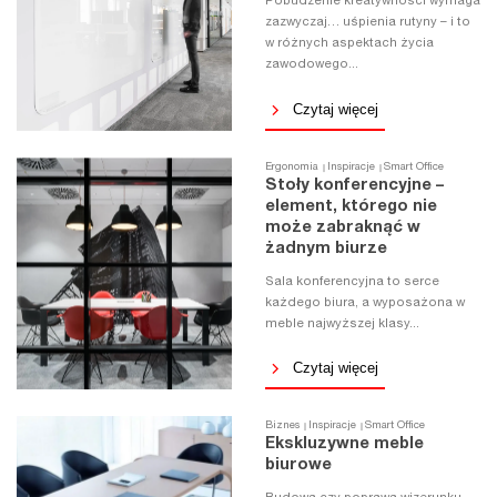
Pobudzenie kreatywności wymaga
zazwyczaj… uśpienia rutyny – i to
w różnych aspektach życia
zawodowego...
Czytaj więcej
Ergonomia
Inspiracje
Smart Office
Stoły konferencyjne –
element, którego nie
może zabraknąć w
żadnym biurze
Sala konferencyjna to serce
każdego biura, a wyposażona w
meble najwyższej klasy...
Czytaj więcej
Biznes
Inspiracje
Smart Office
Ekskluzywne meble
biurowe