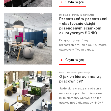
Czytaj więcej
Inspiracje
Trendy
Smart Office
Przestrzeń w przestrzeni
– elastycznie dzięki
przenośnym ściankom
akustycznym SONIQ
Przyjrzyjmy się różnym
przestrzeniom, jakie SONIQ może
stworzyć w Twoim biurze.
Czytaj więcej
Praca zespołowa
Inspiracje
O jakich biurach marzą
pracownicy?
Jakie biura cieszą się obecnie
największą popularnością oraz
jakie elementy wpływają na ich
atrakcyjność dla pracowników?