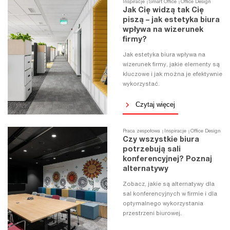
Inspiracje
Smart Office
Office Design
Jak Cię widzą tak Cię
piszą – jak estetyka biura
wpływa na wizerunek
firmy?
Jak estetyka biura wpływa na
wizerunek firmy, jakie elementy są
kluczowe i jak można je efektywnie
wykorzystać.
Czytaj więcej
Praca zespołowa
Inspiracje
Office Design
Czy wszystkie biura
potrzebują sali
konferencyjnej? Poznaj
alternatywy
Zobacz, jakie są alternatywy dla
sal konferencyjnych w firmie i dla
optymalnego wykorzystania
przestrzeni biurowej.