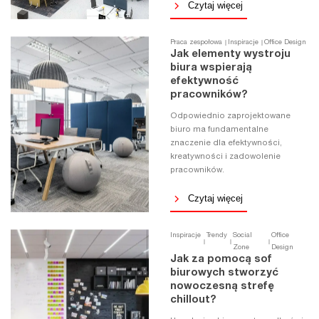
Czytaj więcej
Praca zespołowa
Inspiracje
Office Design
Jak elementy wystroju
biura wspierają
efektywność
pracowników?
Odpowiednio zaprojektowane
biuro ma fundamentalne
znaczenie dla efektywności,
kreatywności i zadowolenie
pracowników.
Czytaj więcej
Inspiracje
Trendy
Social
Office
Zone
Design
Jak za pomocą sof
biurowych stworzyć
nowoczesną strefę
chillout?