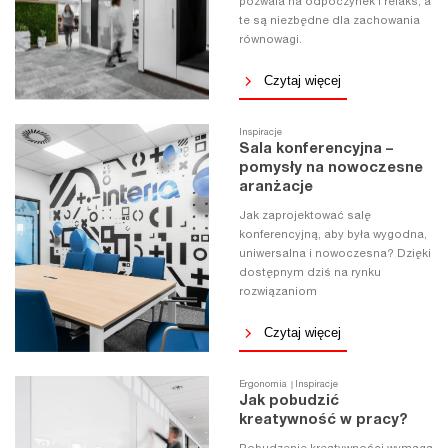
pozwala na odpoczynek i relaks, a
te są niezbędne dla zachowania
równowagi.
Czytaj więcej
Inspiracje
Sala konferencyjna –
pomysły na nowoczesne
aranżacje
Jak zaprojektować salę
konferencyjną, aby była wygodna,
uniwersalna i nowoczesna? Dzięki
dostępnym dziś na rynku
rozwiązaniom
Czytaj więcej
Ergonomia
Inspiracje
Jak pobudzić
kreatywność w pracy?