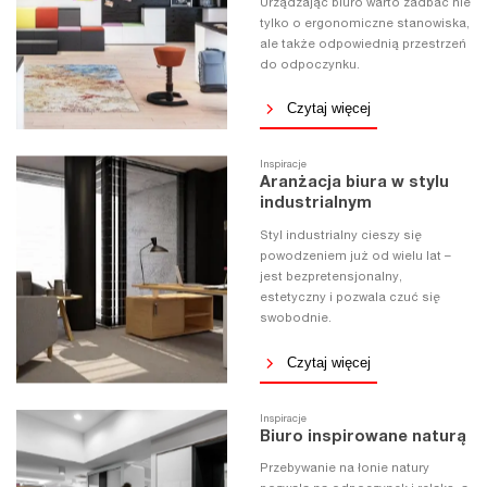
Urządzając biuro warto zadbać nie
tylko o ergonomiczne stanowiska,
ale także odpowiednią przestrzeń
do odpoczynku.
Czytaj więcej
Inspiracje
Aranżacja biura w stylu
industrialnym
Styl industrialny cieszy się
powodzeniem już od wielu lat –
jest bezpretensjonalny,
estetyczny i pozwala czuć się
swobodnie.
Czytaj więcej
Inspiracje
Biuro inspirowane naturą
Przebywanie na łonie natury