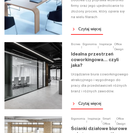
Budowa czy poprawa wizerunku
firmy oraz jego ujednolicanie to
złożony proces, który opiera się
na wielu filarach
Czytaj więcej
Biznes
Ergonomia
Inspiracje
Office
Design
Idealna przestrzeń
coworkingowa… czyli
jaka?
Urządzanie biura coworkingowego
atrakcyjnego i wygodnego do
pracy dla przedstawicieli różnych
branż i różnych zawodów.
Czytaj więcej
Ergonomia
Inspiracje
Smart
Office
Office
Design
Ścianki działowe biurowe