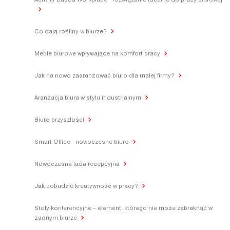
Activity Based Workplace - rozwiązanie idealne do pracy biurowej
Co dają rośliny w biurze?
Meble biurowe wpływające na komfort pracy
Jak na nowo zaaranżować biuro dla małej firmy?
Aranżacja biura w stylu industrialnym
Biuro przyszłości
Smart Office - nowoczesne biuro
Nowoczesna lada recepcyjna
Jak pobudzić kreatywność w pracy?
Stoły konferencyjne – element, którego nie może zabraknąć w
żadnym biurze