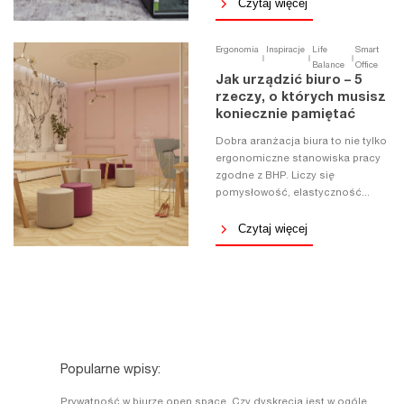
Czytaj więcej
Ergonomia
Inspiracje
Life
Smart
Balance
Office
Jak urządzić biuro – 5
rzeczy, o których musisz
koniecznie pamiętać
Dobra aranżacja biura to nie tylko
ergonomiczne stanowiska pracy
zgodne z BHP. Liczy się
pomysłowość, elastyczność...
Czytaj więcej
Popularne wpisy:
Prywatność w biurze open space. Czy dyskrecja jest w ogóle