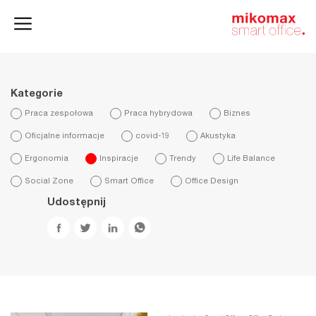
Szafy
Home
HushSpace
i kontenery
office
Kategorie
Praca zespołowa
Praca hybrydowa
Biznes
Oficjalne informacje
covid-19
Akustyka
Ergonomia
Inspiracje
Trendy
Life Balance
Social Zone
Smart Office
Office Design
Udostępnij