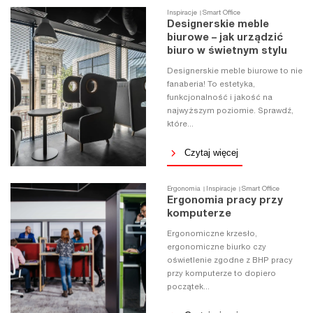
Inspiracje
Smart Office
Designerskie meble
biurowe – jak urządzić
biuro w świetnym stylu
Designerskie meble biurowe to nie
fanaberia! To estetyka,
funkcjonalność i jakość na
najwyższym poziomie. Sprawdź,
które...
Czytaj więcej
Ergonomia
Inspiracje
Smart Office
Ergonomia pracy przy
komputerze
Ergonomiczne krzesło,
ergonomiczne biurko czy
oświetlenie zgodne z BHP pracy
przy komputerze to dopiero
początek...