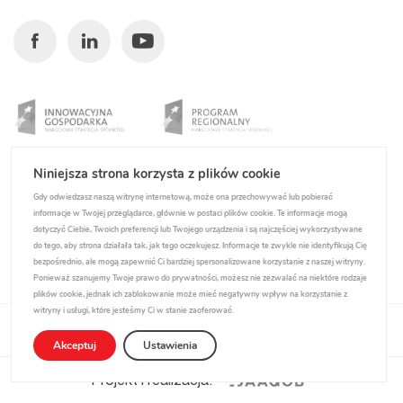
Facebook
Linkedin
Youtube
Niniejsza strona korzysta z plików cookie
Gdy odwiedzasz naszą witrynę internetową, może ona przechowywać lub pobierać
informacje w Twojej przeglądarce, głównie w postaci plików cookie. Te informacje mogą
dotyczyć Ciebie, Twoich preferencji lub Twojego urządzenia i są najczęściej wykorzystywane
do tego, aby strona działała tak, jak tego oczekujesz. Informacje te zwykle nie identyfikują Cię
bezpośrednio, ale mogą zapewnić Ci bardziej spersonalizowane korzystanie z naszej witryny.
Ponieważ szanujemy Twoje prawo do prywatności, możesz nie zezwalać na niektóre rodzaje
plików cookie, jednak ich zablokowanie może mieć negatywny wpływ na korzystanie z
witryny i usługi, które jesteśmy Ci w stanie zaoferować.
Polityka prywatności
Akceptuj
Ustawienia
Projekt i realizacja: