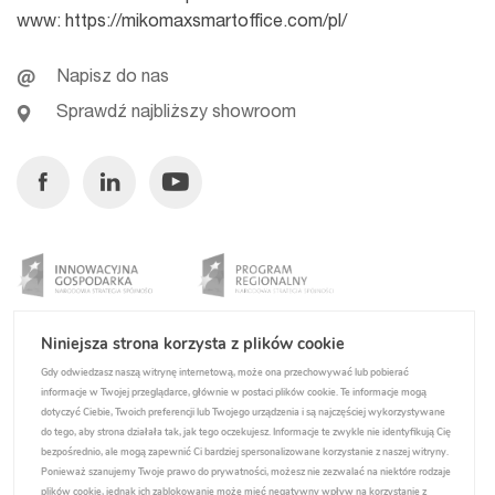
www:
https://mikomaxsmartoffice.com/pl/
Napisz do nas
Sprawdź najbliższy showroom
Facebook
Linkedin
Youtube
Niniejsza strona korzysta z plików cookie
Gdy odwiedzasz naszą witrynę internetową, może ona przechowywać lub pobierać
informacje w Twojej przeglądarce, głównie w postaci plików cookie. Te informacje mogą
dotyczyć Ciebie, Twoich preferencji lub Twojego urządzenia i są najczęściej wykorzystywane
do tego, aby strona działała tak, jak tego oczekujesz. Informacje te zwykle nie identyfikują Cię
bezpośrednio, ale mogą zapewnić Ci bardziej spersonalizowane korzystanie z naszej witryny.
Ponieważ szanujemy Twoje prawo do prywatności, możesz nie zezwalać na niektóre rodzaje
plików cookie, jednak ich zablokowanie może mieć negatywny wpływ na korzystanie z