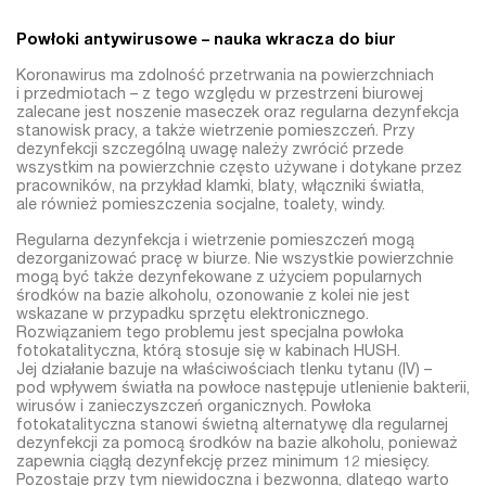
Powłoki antywirusowe – nauka wkracza do biur
Koronawirus ma zdolność przetrwania na powierzchniach
i przedmiotach – z tego względu w przestrzeni biurowej
zalecane jest noszenie maseczek oraz regularna dezynfekcja
stanowisk pracy, a także wietrzenie pomieszczeń. Przy
dezynfekcji szczególną uwagę należy zwrócić przede
wszystkim na powierzchnie często używane i dotykane przez
pracowników, na przykład klamki, blaty, włączniki światła,
ale również pomieszczenia socjalne, toalety, windy.
Regularna dezynfekcja i wietrzenie pomieszczeń mogą
dezorganizować pracę w biurze. Nie wszystkie powierzchnie
mogą być także dezynfekowane z użyciem popularnych
środków na bazie alkoholu, ozonowanie z kolei nie jest
wskazane w przypadku sprzętu elektronicznego.
Rozwiązaniem tego problemu jest specjalna powłoka
fotokatalityczna, którą stosuje się w kabinach HUSH.
Jej działanie bazuje na właściwościach tlenku tytanu (IV) –
pod wpływem światła na powłoce następuje utlenienie bakterii,
wirusów i zanieczyszczeń organicznych. Powłoka
fotokatalityczna stanowi świetną alternatywę dla regularnej
dezynfekcji za pomocą środków na bazie alkoholu, ponieważ
zapewnia ciągłą dezynfekcję przez minimum 12 miesięcy.
Pozostaje przy tym niewidoczna i bezwonna, dlatego warto