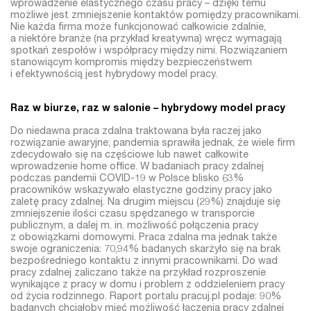
wprowadzenie elastycznego czasu pracy – dzięki temu
możliwe jest zmniejszenie kontaktów pomiędzy pracownikami.
Nie każda firma może funkcjonować całkowicie zdalnie,
a niektóre branże (na przykład kreatywna) wręcz wymagają
spotkań zespołów i współpracy między nimi. Rozwiązaniem
stanowiącym kompromis między bezpieczeństwem
i efektywnością jest hybrydowy model pracy.
Raz w biurze, raz w salonie – hybrydowy model pracy
Do niedawna praca zdalna traktowana była raczej jako
rozwiązanie awaryjne; pandemia sprawiła jednak, że wiele firm
zdecydowało się na częściowe lub nawet całkowite
wprowadzenie home office. W badaniach pracy zdalnej
podczas pandemii COVID-19 w Polsce blisko 63%
pracowników wskazywało elastyczne godziny pracy jako
zaletę pracy zdalnej. Na drugim miejscu (29%) znajduje się
zmniejszenie ilości czasu spędzanego w transporcie
publicznym, a dalej m. in. możliwość połączenia pracy
z obowiązkami domowymi. Praca zdalna ma jednak także
swoje ograniczenia: 70,94% badanych skarżyło się na brak
bezpośredniego kontaktu z innymi pracownikami. Do wad
pracy zdalnej zaliczano także na przykład rozproszenie
wynikające z pracy w domu i problem z oddzieleniem pracy
od życia rodzinnego. Raport portalu pracuj.pl podaje: 90%
badanych chciałoby mieć możliwość łączenia pracy zdalnej