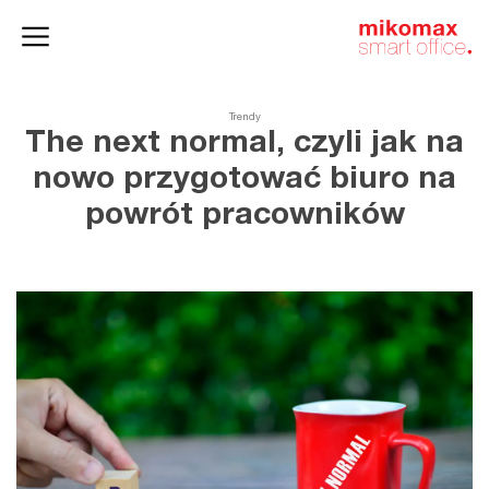
Szafy
Home
HushSpace
i kontenery
office
Trendy
The next normal, czyli jak na
nowo przygotować biuro na
powrót pracowników