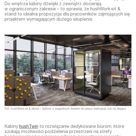
Do wnętrza kabiny dźwięki z zewnątrz docierają
w ograniczonym zakresie – to sprawia, że hushWork.sit &
stand to idealna propozycja dla pracowników zajmujących się
projektem wymagającym dużego skupienia.
Fot. hushWork.sit & stand – kabina z wygodnym blatem do pracy siedzącej lub na stojąco
Kabiny
hushTwin
to rozwiązanie dedykowane biurom, które
szukają możliwości podzielenia przestrzeni na strefy