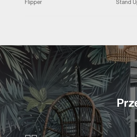
Flipper
Stand U
Prz