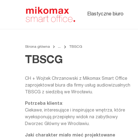
Soft seating,
meble
tapicerowane
Elastyczne biuro
do biura
Strona główna
TBSCG
TBSCG
CH + Wojtek Chrzanowski z Mikomax Smart Office
zaprojektował biura dla firmy usług audiowizualnych
TBSCG z siedzibą we Wrocławiu.
Potrzeba klienta
:
Ciekawe, interesujące i inspirujące wnętrza, które
wyeksponują przepiękny widok na zabytkowy
Dworzec Główny we Wrocławiu.
Jaki charakter miało mieć projektowane