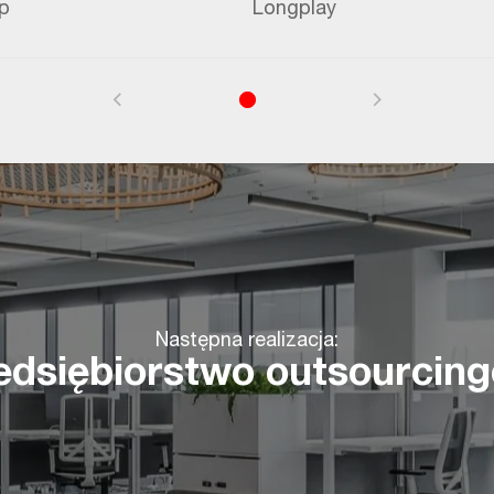
p
Longplay
Następna realizacja:
edsiębiorstwo outsourcin