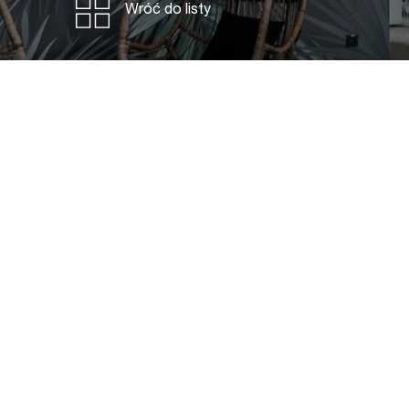
Wróć do listy
Mikomax Sp. z o.o.
NIP: 7282725538 / REGON: 100703371
Spółka zarejestrowana w Sądzie Rejonowym dla Łodzi 
Śródmieście w Łodzi, XX Wydziale Krajowego Rejestru