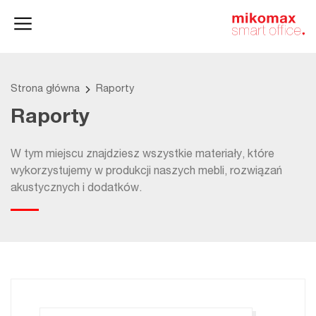
Szafy
Home
HushSpace
i kontenery
office
Strona główna
Raporty
Raporty
W tym miejscu znajdziesz wszystkie materiały, które
wykorzystujemy w produkcji naszych mebli, rozwiązań
akustycznych i dodatków.