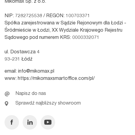
Mikomax Sp. z o.o.
NIP: 7282725538 / REGON: 100703371
Spółka zarejestrowana w Sądzie Rejonowym dla Łodzi -
Śródmieście w Łodzi, XX Wydziale Krajowego Rejestru
Sądowego pod numerem KRS: 0000332071
ul. Dostawcza 4
93-231 Łódź
email:
info@mikomax.pl
www:
https://mikomaxsmartoffice.com/pl/
Napisz do nas
Sprawdź najbliższy showroom
Facebook
Linkedin
Youtube