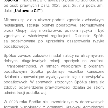
„
Spółka
”) mocą art. 27c ustawy o podatku dochodowym
od osób prawnych ( Dz.U. 2023, poz. 2587 z późn. zm.;
dalej: „
Ustawa o CIT
”).
Mikomax sp. z o.o. uiszcza podatki zgodnie z właściwymi
regulacjami, stosuje polityki podatkowe, sformułowane
przez Grupę, aby monitorować poziom ryzyka i być
zgodnym z właściwymi regulacjami. Działania Spółki
są podejmowane po uprzednim oszacowaniu ryzyka
podatkowego.
Spółce zawsze zależało i nadal zależy na utrzymywaniu
dobrych, długotrwałych relacji, opartych na zaufaniu
i transparentności. W ramach współpracy z organami
podatkowymi Spółka podejmuje wszelkie konieczne
działania zapewniające wywiązywanie się z obowiązków
podatkowych. W sprawach złożonych Spółka stara się
zdobyć potwierdzenie prawidłowości działań ze strony
administracji podatkowej.
W 2023 roku Spółka nie uczestniczyła w dobrowolnych
formach współpracy z organami Krajowej Administracji