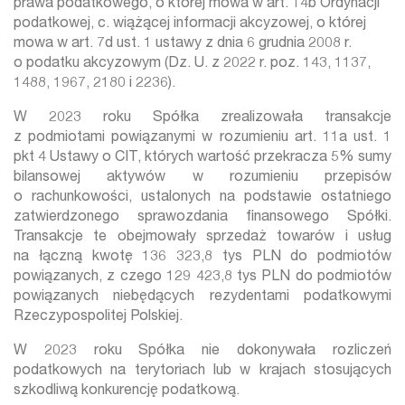
prawa podatkowego, o której mowa w art. 14b Ordynacji
podatkowej, c. wiążącej informacji akcyzowej, o której
mowa w art. 7d ust. 1 ustawy z dnia 6 grudnia 2008 r.
o podatku akcyzowym (Dz. U. z 2022 r. poz. 143, 1137,
1488, 1967, 2180 i 2236).
W 2023 roku Spółka zrealizowała transakcje
z podmiotami powiązanymi w rozumieniu art. 11a ust. 1
pkt 4 Ustawy o CIT, których wartość przekracza 5% sumy
bilansowej aktywów w rozumieniu przepisów
o rachunkowości, ustalonych na podstawie ostatniego
zatwierdzonego sprawozdania finansowego Spółki.
Transakcje te obejmowały sprzedaż towarów i usług
na łączną kwotę 136 323,8 tys PLN do podmiotów
powiązanych, z czego 129 423,8 tys PLN do podmiotów
powiązanych niebędących rezydentami podatkowymi
Rzeczypospolitej Polskiej.
W 2023 roku Spółka nie dokonywała rozliczeń
podatkowych na terytoriach lub w krajach stosujących
szkodliwą konkurencję podatkową.