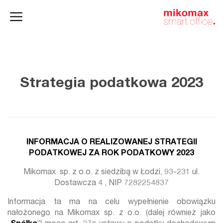
Szafy
Home
HushSpace
i kontenery
office
Strategia podatkowa 2023
INFORMACJA O REALIZOWANEJ STRATEGII
PODATKOWEJ ZA ROK PODATKOWY 2023
Mikomax sp. z o.o. z siedzibą w Łodzi, 93-231 ul.
Dostawcza 4 , NIP 7282254837
Informacja ta ma na celu wypełnienie obowiązku
nałożonego na Mikomax sp. z o.o. (dalej również jako