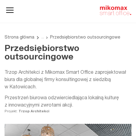
Szafy
Home
HushSpace
i kontenery
office
Strona główna
Przedsiębiorstwo outsourcingowe
Przedsiębiorstwo
outsourcingowe
Trzop Architekci z Mikomax Smart Office zaprojektował
biura dla globalnej firmy konsultingowej z siedzibą
w Katowicach.
Przestrzeń biurowa odzwierciedlająca lokalną kulturę
z innowacyjnymi zwrotami akcji.
Projekt:
Trzop Architekci