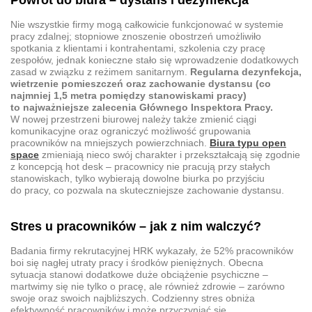
Powrót do biura – dystans i dezynfekcja
Nie wszystkie firmy mogą całkowicie funkcjonować w systemie
pracy zdalnej; stopniowe znoszenie obostrzeń umożliwiło
spotkania z klientami i kontrahentami, szkolenia czy pracę
zespołów, jednak konieczne stało się wprowadzenie dodatkowych
zasad w związku z reżimem sanitarnym.
Regularna dezynfekcja,
wietrzenie pomieszczeń oraz zachowanie dystansu (co
najmniej 1,5 metra pomiędzy stanowiskami pracy)
to najważniejsze zalecenia Głównego Inspektora Pracy.
W nowej przestrzeni biurowej należy także zmienić ciągi
komunikacyjne oraz ograniczyć możliwość grupowania
pracowników na mniejszych powierzchniach.
Biura typu open
space
zmieniają nieco swój charakter i przekształcają się zgodnie
z koncepcją hot desk – pracownicy nie pracują przy stałych
stanowiskach, tylko wybierają dowolne biurka po przyjściu
do pracy, co pozwala na skuteczniejsze zachowanie dystansu.
Stres u pracowników – jak z nim walczyć?
Badania firmy rekrutacyjnej HRK wykazały, że 52% pracowników
boi się nagłej utraty pracy i środków pieniężnych. Obecna
sytuacja stanowi dodatkowe duże obciążenie psychiczne –
martwimy się nie tylko o pracę, ale również zdrowie – zarówno
swoje oraz swoich najbliższych. Codzienny stres obniża
efektywność pracowników i może przyczyniać się