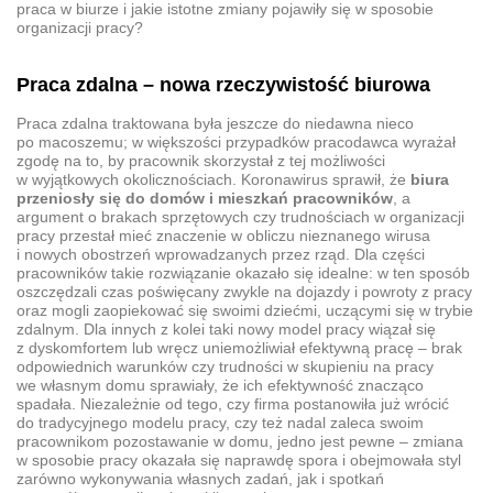
praca w biurze i jakie istotne zmiany pojawiły się w sposobie
organizacji pracy?
Praca zdalna – nowa rzeczywistość biurowa
Praca zdalna traktowana była jeszcze do niedawna nieco
po macoszemu; w większości przypadków pracodawca wyrażał
zgodę na to, by pracownik skorzystał z tej możliwości
w wyjątkowych okolicznościach. Koronawirus sprawił, że
biura
przeniosły się do domów i mieszkań pracowników
, a
argument o brakach sprzętowych czy trudnościach w organizacji
pracy przestał mieć znaczenie w obliczu nieznanego wirusa
i nowych obostrzeń wprowadzanych przez rząd. Dla części
pracowników takie rozwiązanie okazało się idealne: w ten sposób
oszczędzali czas poświęcany zwykle na dojazdy i powroty z pracy
oraz mogli zaopiekować się swoimi dziećmi, uczącymi się w trybie
zdalnym. Dla innych z kolei taki nowy model pracy wiązał się
z dyskomfortem lub wręcz uniemożliwiał efektywną pracę – brak
odpowiednich warunków czy trudności w skupieniu na pracy
we własnym domu sprawiały, że ich efektywność znacząco
spadała. Niezależnie od tego, czy firma postanowiła już wrócić
do tradycyjnego modelu pracy, czy też nadal zaleca swoim
pracownikom pozostawanie w domu, jedno jest pewne – zmiana
w sposobie pracy okazała się naprawdę spora i obejmowała styl
zarówno wykonywania własnych zadań, jak i spotkań