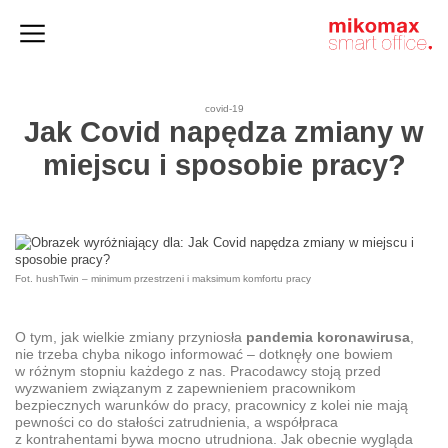
Szafy
Home
HushSpace
i kontenery
office
covid-19
Jak Covid napędza zmiany w
miejscu i sposobie pracy?
Fot. hushTwin – minimum przestrzeni i maksimum komfortu pracy
O tym, jak wielkie zmiany przyniosła
pandemia koronawirusa
,
nie trzeba chyba nikogo informować – dotknęły one bowiem
w różnym stopniu każdego z nas. Pracodawcy stoją przed
wyzwaniem związanym z zapewnieniem pracownikom
bezpiecznych warunków do pracy, pracownicy z kolei nie mają
pewności co do stałości zatrudnienia, a współpraca
z kontrahentami bywa mocno utrudniona. Jak obecnie wygląda