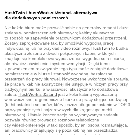
HushTwin i hushWork.sit&stand: alternatywa
dla dodatkowych pomieszczeń
Nie każde biuro może pozwolić sobie na generalny remont i duże
zmiany w pomieszczeniach biurowych; kabiny akustyczne
to sposób na zapewnienie pracownikom dodatkowej przestrzeni.
Zostały zaprojektowane tak, by umożliwić wygodną pracę
indywidualną lub na przykład video rozmowy.
HushTwin
to budka
akustyczna złożona z dwóch połączonych kabin, w których
znajduje się kompleksowe wyposażenie: wygodna sofa i biurko,
ale również oświetlenie i system wentylacji. Dzięki temu
z powodzeniem rozwiązanie tego typu może zastąpić dodatkowe
pomieszczenie w biurze i stanowić wygodną, bezpieczną
przestrzeń do pracy biurowej. Nowoczesne wykończenie sprawia,
że praca w kabinie akustycznej nie ustępuje w niczym pracy przy
tradycyjnym biurku, a właściwości akustyczne to dodatkowa
zaleta.
HushWork.sit&stand
jest z kolei kabiną wyposażoną
w nowoczesne, ergonomiczne biurko do pracy stojąco-siedzącej
(to hit ostatnich sezonów, który jeszcze długo pozostanie w TOP 3
najwygodniejszych i najzdrowszych dla kręgosłupa mebli
biurowych). Ułatwia koncentrację na wykonywanym zadaniu,
pozwala również prowadzić rozmowy telefoniczne
czy wideokonferencje w taki sposób, by ani osoba rozmawiająca,
ani pracownicy znajdujący się poza kabiną nie przeszkadzali