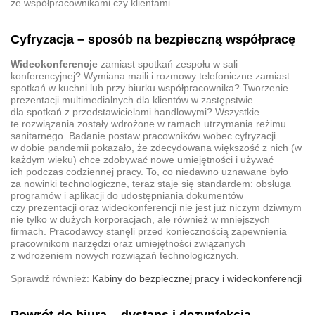
ze współpracownikami czy klientami.
Cyfryzacja – sposób na bezpieczną współpracę
Wideokonferencje
zamiast spotkań zespołu w sali
konferencyjnej? Wymiana maili i rozmowy telefoniczne zamiast
spotkań w kuchni lub przy biurku współpracownika? Tworzenie
prezentacji multimedialnych dla klientów w zastępstwie
dla spotkań z przedstawicielami handlowymi? Wszystkie
te rozwiązania zostały wdrożone w ramach utrzymania reżimu
sanitarnego. Badanie postaw pracowników wobec cyfryzacji
w dobie pandemii pokazało, że zdecydowana większość z nich (w
każdym wieku) chce zdobywać nowe umiejętności i używać
ich podczas codziennej pracy. To, co niedawno uznawane było
za nowinki technologiczne, teraz staje się standardem: obsługa
programów i aplikacji do udostępniania dokumentów
czy prezentacji oraz wideokonferencji nie jest już niczym dziwnym
nie tylko w dużych korporacjach, ale również w mniejszych
firmach. Pracodawcy stanęli przed koniecznością zapewnienia
pracownikom narzędzi oraz umiejętności związanych
z wdrożeniem nowych rozwiązań technologicznych.
Sprawdź również:
Kabiny do bezpiecznej pracy i wideokonferencji