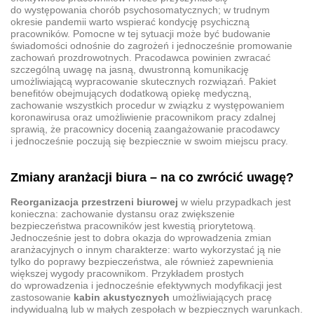
do występowania chorób psychosomatycznych; w trudnym
okresie pandemii warto wspierać kondycję psychiczną
pracowników. Pomocne w tej sytuacji może być budowanie
świadomości odnośnie do zagrożeń i jednocześnie promowanie
zachowań prozdrowotnych. Pracodawca powinien zwracać
szczególną uwagę na jasną, dwustronną komunikację
umożliwiającą wypracowanie skutecznych rozwiązań. Pakiet
benefitów obejmujących dodatkową opiekę medyczną,
zachowanie wszystkich procedur w związku z występowaniem
koronawirusa oraz umożliwienie pracownikom pracy zdalnej
sprawią, że pracownicy docenią zaangażowanie pracodawcy
i jednocześnie poczują się bezpiecznie w swoim miejscu pracy.
Zmiany aranżacji biura – na co zwrócić uwagę?
Reorganizacja przestrzeni biurowej
w wielu przypadkach jest
konieczna: zachowanie dystansu oraz zwiększenie
bezpieczeństwa pracowników jest kwestią priorytetową.
Jednocześnie jest to dobra okazja do wprowadzenia zmian
aranżacyjnych o innym charakterze: warto wykorzystać ją nie
tylko do poprawy bezpieczeństwa, ale również zapewnienia
większej wygody pracownikom. Przykładem prostych
do wprowadzenia i jednocześnie efektywnych modyfikacji jest
zastosowanie
kabin akustycznych
umożliwiających pracę
indywidualną lub w małych zespołach w bezpiecznych warunkach.