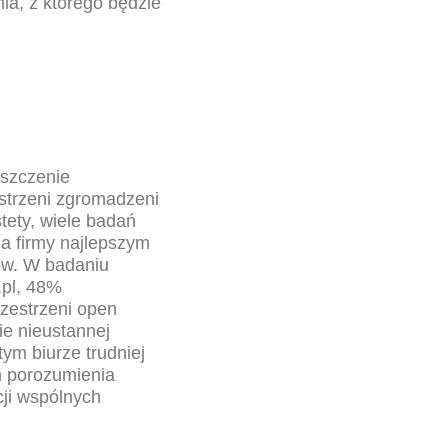
ia, z którego będzie
eszczenie
estrzeni zgromadzeni
tety, wiele badań
la firmy najlepszym
ów. W badaniu
.pl, 48%
zestrzeni open
e nieustannej
ym biurze trudniej
m porozumienia
cji wspólnych