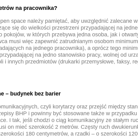
metrów na pracownika?
open space należy pamiętać, aby uwzględnić zalecane w
ące się do wielkości przestrzeni przypadającej na jedn
 pokojów, w których przebywa jedna osoba, jak i otwart
wca musi więc zapewnić zatrudnianym osobom minimum
adających na jednego pracownika), a oprócz tego mini
przypadającej na jedno stanowisko pracy, wolnej od ur
li i innych przedmiotów (drukarki przemysłowe, faksy, re
e – budynek bez barier
munikacyjnych, czyli korytarzy oraz przejść między sta
rzepisy BHP i powinny być stosowane także w przypadku
ce. I tak, jeśli chodzi o ciąg komunikacyjny ze stałym r
si on mieć szerokość 2 metrów. Częsty ruch dwukieru
zerokości 180 centymetrów, a rzadki – o szerokości 12