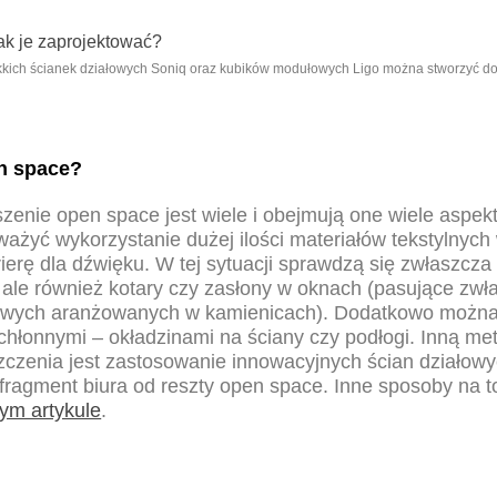
ekkich ścianek działowych Soniq oraz kubików modułowych Ligo można stworzyć dos
n space?
enie open space jest wiele i obejmują one wiele aspek
ażyć wykorzystanie dużej ilości materiałów tekstylnych 
ierę dla dźwięku. W tej sytuacji sprawdzą się zwłaszcza
, ale również kotary czy zasłony w oknach (pasujące zw
rowych aranżowanych w kamienicach). Dodatkowo można
chłonnymi – okładzinami na ściany czy podłogi. Inną me
czenia jest zastosowanie innowacyjnych ścian działowyc
 fragment biura od reszty open space. Inne sposoby na t
tym artykule
.