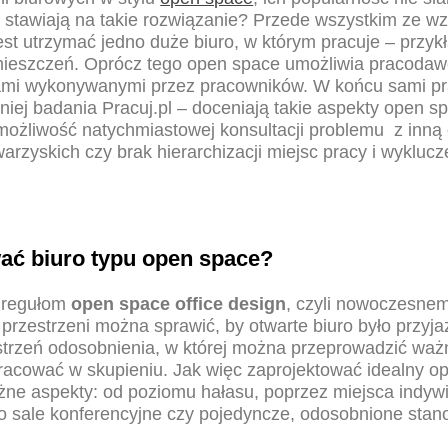
 stawiają na takie rozwiązanie? Przede wszystkim ze wz
j jest utrzymać jedno duże biuro, w którym pracuje – przy
mieszczeń. Oprócz tego open space umożliwia pracoda
iami wykonywanymi przez pracowników. W końcu sami pr
ej badania Pracuj.pl – doceniają takie aspekty open spa
ożliwość natychmiastowej konsultacji problemu z inną
arzyskich czy brak hierarchizacji miejsc pracy i wyklucz
ać biuro typu open space?
i regułom
open space office design
, czyli nowoczesne
 przestrzeni można sprawić, by otwarte biuro było przy
strzeń odosobnienia, w której można przeprowadzić wa
pracować w skupieniu. Jak więc zaprojektować idealny o
ne aspekty: od poziomu hałasu, poprzez miejsca indywid
o sale konferencyjne czy pojedyncze, odosobnione stan