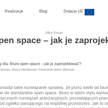
Szafy
i kontenery
o
Realizacje
Blog
Dotacje UE
Office Design
pen space – jak je zaproj
blewska, Marcin Wróblewski / Fotomohito klient: Mikomax
posiada takie rozwiązanie sprawia, że przez wiele lat biu
e do standardów open space. Biuro w takim stylu wyma
ktycznych rozwiązań aranżacyjnych, pozwalających pra
 od zgiełku panującego na wspólnej przestrzeni. Jak to 