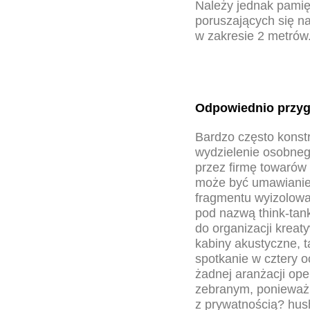
Należy jednak pamię
poruszających się n
w zakresie 2 metrów
Odpowiednio przyg
Bardzo często konstr
wydzielenie osobneg
przez firmę towarów
może być umawianie 
fragmentu wyizolowa
pod nazwą think-tan
do organizacji krea
kabiny akustyczne, t
spotkanie w cztery o
żadnej aranżacji ope
zebranym, ponieważ 
z prywatnością? hus