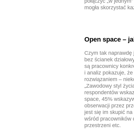
połączyć „w jednym” 
mogła skorzystać k
Open space – ja
Czym tak naprawdę j
bez ścianek działow
są pracownicy konkre
i analiz pokazuje, 
rozwiązaniem – niek
„Zawodowy styl życi
respondentów wskaza
space, 45% wskazywa
obserwacji przez pr
jest się im skupić 
wśród pracowników c
przestrzeni etc.