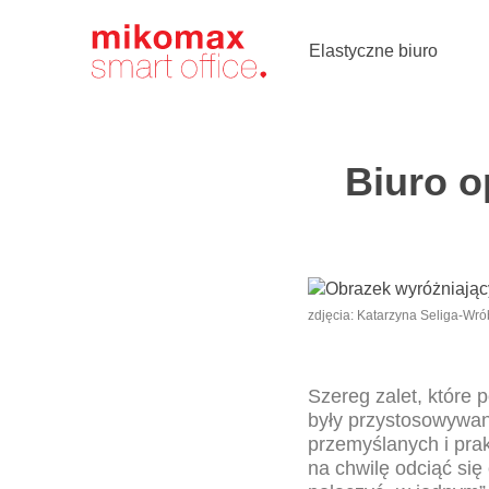
Soft seating,
meble
tapicerowane
Elastyczne biuro
do biura
Biuro o
zdjęcia: Katarzyna Seliga-Wró
Szereg zalet, które 
były przystosowywan
przemyślanych i pra
na chwilę odciąć się