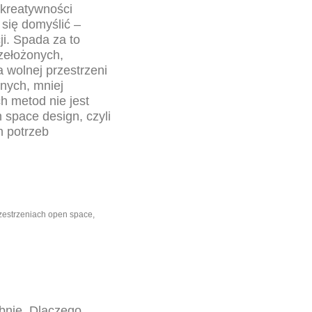
 kreatywności
 się domyślić –
ji. Spada za to
zełożonych,
 wolnej przestrzeni
nnych, mniej
h metod nie jest
space design, czyli
h potrzeb
rzestrzeniach open space,
abnie. Dlaczego