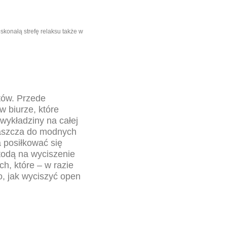
konałą strefę relaksu także w
tów. Przede
w biurze, które
 wykładziny na całej
łaszcza do modnych
 posiłkować się
todą na wyciszenie
h, które – w razie
o, jak wyciszyć open