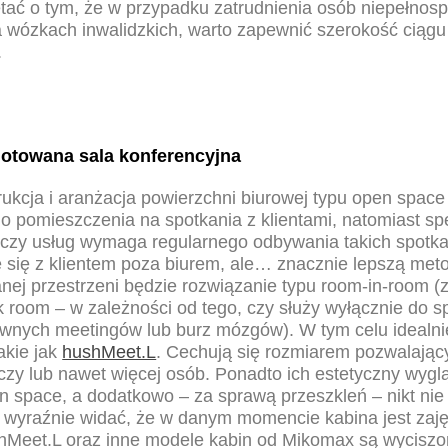
tać o tym, że w przypadku zatrudnienia osób niepełnos
a wózkach inwalidzkich, warto zapewnić szerokość ciąg
.
otowana sala konferencyjna
ukcja i aranżacja powierzchni biurowej typu open space
o pomieszczenia na spotkania z klientami, natomiast sp
 czy usług wymaga regularnego odbywania takich spotk
się z klientem poza biurem, ale… znacznie lepszą met
nej przestrzeni będzie rozwiązanie typu room-in-room (
k room – w zależności od tego, czy służy wyłącznie do 
tywnych meetingów lub burz mózgów). W tym celu idealni
akie jak
hushMeet.L
. Cechują się rozmiarem pozwalają
czy lub nawet więcej osób. Ponadto ich estetyczny wygl
n space, a dodatkowo – za sprawą przeszkleń – nikt nie
wyraźnie widać, że w danym momencie kabina jest zaję
hMeet.L oraz inne modele kabin od Mikomax są wyciszo