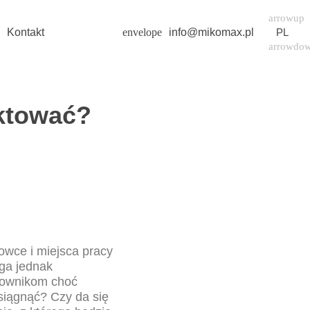
Home
HushSpace
ffice
Kontakt
info@mikomax.pl
PL
ektować?
rowce i miejsca pracy
ga jednak
cownikom choć
osiągnąć? Czy da się