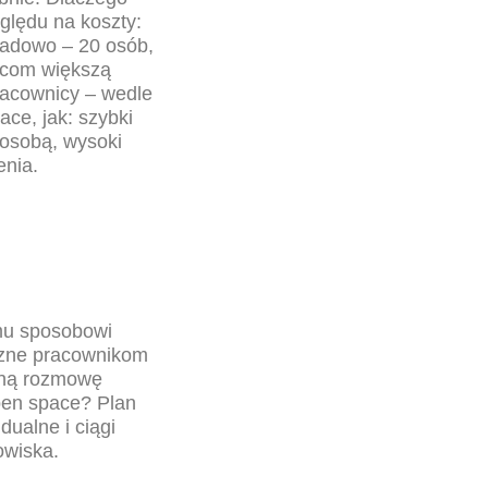
ględu na koszty:
kładowo – 20 osób,
wcom większą
acownicy – wedle
ce, jak: szybki
 osobą, wysoki
enia.
mu sposobowi
jazne pracownikom
żną rozmowę
pen space? Plan
ualne i ciągi
owiska.