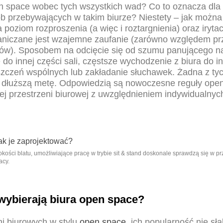
 space wobec tych wszystkich wad? Co to oznacza dla
ób przebywających w takim biurze? Niestety – jak można
 poziom rozproszenia (a więc i roztargnienia) oraz irytac
aniczane jest wzajemne zaufanie (zarówno względem pr
ków). Sposobem na odcięcie się od szumu panującego na
ę do innej części sali, częstsze wychodzenie z biura do i
zczeń wspólnych lub zakładanie słuchawek. Żadna z tyc
 dłuższą metę. Odpowiedzią są nowoczesne reguły open 
ej przestrzeni biurowej z uwzględnieniem indywidualnyc
okości blatu, umożliwiające pracę w trybie sit & stand doskonale sprawdzą się w p
acy.
wybierają biura open space?
i biurowych w stylu
open space
, ich popularność nie sł