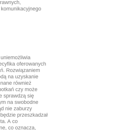
prawnych,
u komunikacyjnego
 uniemożliwia
ecyfika oferowanych
ań. Rozwiązaniem
odą na uzyskanie
znane również
spotkań czy może
e sprawdzą się
cym na swobodne
ąd nie zaburzy
 będzie przeszkadzał
ta. A co
ne, co oznacza,