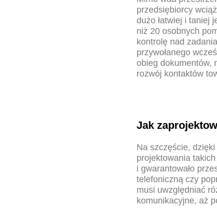
przedsiębiorcy wciąż
dużo łatwiej i tanie
niż 20 osobnych po
kontrolę nad zadan
przywołanego wcześni
obieg dokumentów, m
rozwój kontaktów tow
Jak zaprojektow
Na szczęście, dzięk
projektowania takich
i gwarantowało prze
telefoniczną czy po
musi uwzględniać róż
komunikacyjne, aż p