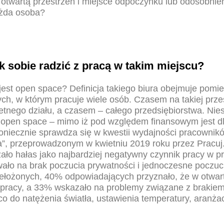
otwartą przestrzeń i miejsce odpoczynku lub odosobnien
ażda osoba?
k sobie radzić z pracą w takim miejscu?
est open space? Definicja takiego biura obejmuje pomi
ych, w którym pracuje wiele osób. Czasem na takiej prz
tnego działu, a czasem – całego przedsiębiorstwa. Nies
że open space – mimo iż pod względem finansowym jest d
oniecznie sprawdza się w kwestii wydajności pracownik
a”, przeprowadzonym w kwietniu 2019 roku przez Pracuj
ło hałas jako najbardziej negatywny czynnik pracy w pr
ło na brak poczucia prywatności i jednoczesne poczuci
zełożonych, 40% odpowiadających przyznało, że w otwart
na pracy, a 33% wskazało na problemy związane z brakie
o do natężenia światła, ustawienia temperatury, aranża