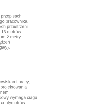
 przepisach
ego pracownika.
ych przestrzeni
 13 metrów
mum 2 metry
ządzeń
gały).
nowiskami pracy,
 projektowania
uchem
nkowy wymaga ciągu
0 centymetrów.