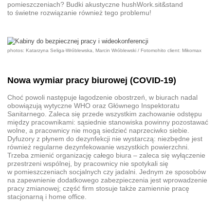
pomieszczeniach? Budki akustyczne hushWork.sit&stand
to świetne rozwiązanie również tego problemu!
photos: Katarzyna Seliga-Wróblewska, Marcin Wróblewski / Fotomohito client: Mikomax
Nowa wymiar pracy biurowej (COVID-19)
Choć powoli następuje łagodzenie obostrzeń, w biurach nadal
obowiązują wytyczne WHO oraz Głównego Inspektoratu
Sanitarnego. Zaleca się przede wszystkim zachowanie odstępu
między pracownikami: sąsiednie stanowiska powinny pozostawać
wolne, a pracownicy nie mogą siedzieć naprzeciwko siebie.
Dyfuzory z płynem do dezynfekcji nie wystarczą: niezbędne jest
również regularne dezynfekowanie wszystkich powierzchni.
Trzeba zmienić organizację całego biura – zaleca się wyłączenie
przestrzeni wspólnej, by pracownicy nie spotykali się
w pomieszczeniach socjalnych czy jadalni. Jednym ze sposobów
na zapewnienie dodatkowego zabezpieczenia jest wprowadzenie
pracy zmianowej; część firm stosuje także zamiennie pracę
stacjonarną i home office.