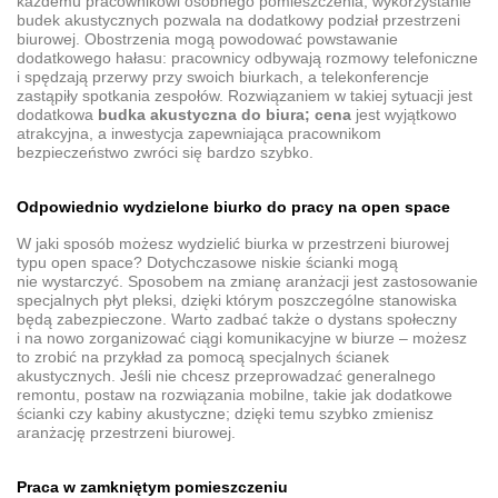
każdemu pracownikowi osobnego pomieszczenia; wykorzystanie
budek akustycznych pozwala na dodatkowy podział przestrzeni
biurowej. Obostrzenia mogą powodować powstawanie
dodatkowego hałasu: pracownicy odbywają rozmowy telefoniczne
i spędzają przerwy przy swoich biurkach, a telekonferencje
zastąpiły spotkania zespołów. Rozwiązaniem w takiej sytuacji jest
dodatkowa
budka akustyczna do biura; cena
jest wyjątkowo
atrakcyjna, a inwestycja zapewniająca pracownikom
bezpieczeństwo zwróci się bardzo szybko.
Odpowiednio wydzielone biurko do pracy na open space
W jaki sposób możesz wydzielić biurka w przestrzeni biurowej
typu open space? Dotychczasowe niskie ścianki mogą
nie wystarczyć. Sposobem na zmianę aranżacji jest zastosowanie
specjalnych płyt pleksi, dzięki którym poszczególne stanowiska
będą zabezpieczone. Warto zadbać także o dystans społeczny
i na nowo zorganizować ciągi komunikacyjne w biurze – możesz
to zrobić na przykład za pomocą specjalnych ścianek
akustycznych. Jeśli nie chcesz przeprowadzać generalnego
remontu, postaw na rozwiązania mobilne, takie jak dodatkowe
ścianki czy kabiny akustyczne; dzięki temu szybko zmienisz
aranżację przestrzeni biurowej.
Praca w zamkniętym pomieszczeniu