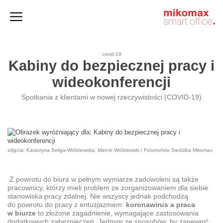
Szafy
Home
HushSpace
i kontenery
office
covid-19
Kabiny do bezpiecznej pracy i
wideokonferencji
Spotkania z klientami w nowej rzeczywistości (COVID-19)
zdjęcia: Katarzyna Seliga-Wróblewska, Marcin Wróblewski / Fotomohito Siedziba Mikomax
Z powrotu do biura w pełnym wymiarze zadowoleni są także
pracownicy, którzy mieli problem ze zorganizowaniem dla siebie
stanowiska pracy zdalnej. Nie wszyscy jednak podchodzą
do powrotu do pracy z entuzjazmem:
koronawirus a praca
w biurze
to złożone zagadnienie, wymagające zastosowania
dodatkowych zabezpieczeń. Jednym ze sposobów, by zapewnić