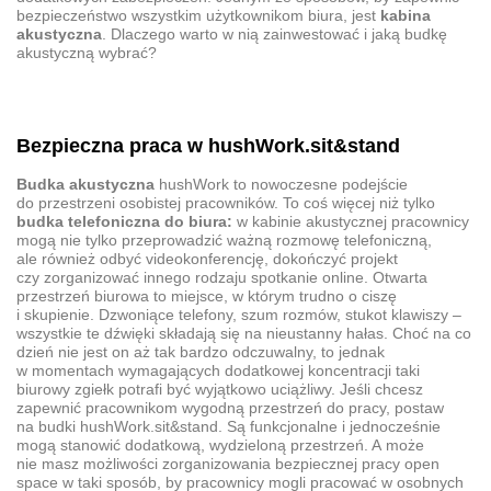
bezpieczeństwo wszystkim użytkownikom biura, jest
kabina
akustyczna
. Dlaczego warto w nią zainwestować i jaką budkę
akustyczną wybrać?
Bezpieczna praca w hushWork.sit&stand
Budka akustyczna
hushWork to nowoczesne podejście
do przestrzeni osobistej pracowników. To coś więcej niż tylko
budka telefoniczna do biura:
w kabinie akustycznej pracownicy
mogą nie tylko przeprowadzić ważną rozmowę telefoniczną,
ale również odbyć videokonferencję, dokończyć projekt
czy zorganizować innego rodzaju spotkanie online. Otwarta
przestrzeń biurowa to miejsce, w którym trudno o ciszę
i skupienie. Dzwoniące telefony, szum rozmów, stukot klawiszy –
wszystkie te dźwięki składają się na nieustanny hałas. Choć na co
dzień nie jest on aż tak bardzo odczuwalny, to jednak
w momentach wymagających dodatkowej koncentracji taki
biurowy zgiełk potrafi być wyjątkowo uciążliwy. Jeśli chcesz
zapewnić pracownikom wygodną przestrzeń do pracy, postaw
na budki hushWork.sit&stand. Są funkcjonalne i jednocześnie
mogą stanowić dodatkową, wydzieloną przestrzeń. A może
nie masz możliwości zorganizowania bezpiecznej pracy open
space w taki sposób, by pracownicy mogli pracować w osobnych