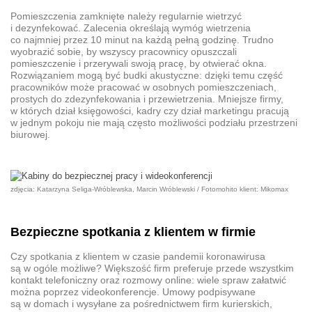
Pomieszczenia zamknięte należy regularnie wietrzyć
i dezynfekować. Zalecenia określają wymóg wietrzenia
co najmniej przez 10 minut na każdą pełną godzinę. Trudno
wyobrazić sobie, by wszyscy pracownicy opuszczali
pomieszczenie i przerywali swoją pracę, by otwierać okna.
Rozwiązaniem mogą być budki akustyczne: dzięki temu część
pracowników może pracować w osobnych pomieszczeniach,
prostych do zdezynfekowania i przewietrzenia. Mniejsze firmy,
w których dział księgowości, kadry czy dział marketingu pracują
w jednym pokoju nie mają często możliwości podziału przestrzeni
biurowej.
zdjęcia: Katarzyna Seliga-Wróblewska, Marcin Wróblewski / Fotomohito klient: Mikomax
Bezpieczne spotkania z klientem w firmie
Czy spotkania z klientem w czasie pandemii koronawirusa
są w ogóle możliwe? Większość firm preferuje przede wszystkim
kontakt telefoniczny oraz rozmowy online: wiele spraw załatwić
można poprzez videokonferencje. Umowy podpisywane
są w domach i wysyłane za pośrednictwem firm kurierskich,