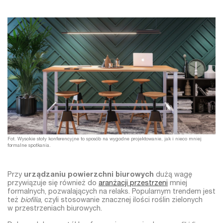
Fot. Wysokie stoły konferencyjne to sposób na wygodne projektowanie, jak i nieco mniej
formalne spotkania.
Przy
urządzaniu powierzchni biurowych
dużą wagę
przywiązuje się również do
aranżacji przestrzeni
mniej
formalnych, pozwalających na relaks. Popularnym trendem jest
też
biofilia
, czyli stosowanie znacznej ilości roślin zielonych
w przestrzeniach biurowych.