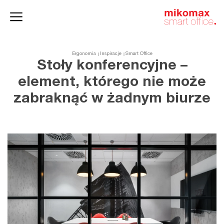
Szafy
Home
HushSpace
i kontenery
office
Ergonomia
Inspiracje
Smart Office
Stoły konferencyjne –
element, którego nie może
zabraknąć w żadnym biurze