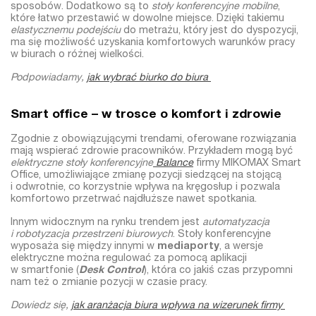
sposobów. Dodatkowo są to
stoły konferencyjne mobilne
,
które łatwo przestawić w dowolne miejsce. Dzięki takiemu
elastycznemu podejściu
do metrażu, który jest do dyspozycji,
ma się możliwość uzyskania komfortowych warunków pracy
w biurach o różnej wielkości.
Podpowiadamy,
jak wybrać biurko do biura
Smart office – w trosce o komfort i zdrowie
Zgodnie z obowiązującymi trendami, oferowane rozwiązania
mają wspierać zdrowie pracowników. Przykładem mogą być
elektryczne stoły konferencyjne
Balance
firmy MIKOMAX Smart
Office, umożliwiające zmianę pozycji siedzącej na stojącą
i odwrotnie, co korzystnie wpływa na kręgosłup i pozwala
komfortowo przetrwać najdłuższe nawet spotkania.
Innym widocznym na rynku trendem jest
automatyzacja
i robotyzacja przestrzeni biurowych
.
Stoły konferencyjne
wyposaża się między innymi w
mediaporty
, a wersje
elektryczne można regulować za pomocą aplikacji
w smartfonie (
Desk Control
), która co jakiś czas przypomni
nam też o zmianie pozycji w czasie pracy.
Dowiedz się,
jak aranżacja biura wpływa na wizerunek firmy