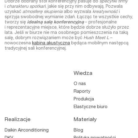
Dobrze dobrany
stół konferencyjny
pasuje do
specyfiki firmy
i
charakteru spotkań
, jakie się przy nim odbywają. Pozwala
uzyskać
atmosferę skupienia
albo wyzwala
kreatywność
i
sprzyja swobodnej wymianie zdań. Łącząc te wszystkie cechy,
tworzy się
idealną salę konferencyjną
– profesjonalne
i reprezentacyjne miejsce, które będzie dobrze służyło przez
lata.
Jeśli w biurze nie ma osobnego pomieszczenia na taką
salę, dobrym rozwiązaniem może być
Hush Meet L
–
nowoczesna
kabina akustyczna
będąca mobilnym następcą
tradycyjnej sali konferencyjnej
.
Wiedza
O nas
Raporty
Produkcja
Elastyczne biuro
Realizacje
Materiały
Daikin Airconditioning
Blog