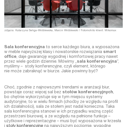
zdjęcia: Katarzyna Seliga-Wróblewska, Marcin Wróblewski / Fotomohito klient: Mikomax
Sala konferencyjna
to serce każdego biura, a wyposażona
w meble najwyższej klasy i nowatorskie rozwiązania
smart
office
, daje gwarancję wygodnej i komfortowej pracy nawet
przez wiele godzin dziennie. Mówimy „
sala konferencyjna
”,
myślimy – stoły konferencyjne, czyli element, którego
nie może zabraknąć w biurze. Jakie powinny być?
Choć, zgodnie z najnowszymi trendami w aranżacji biur,
powstaje coraz więcej sal bez
stołów konferencyjnych
,
bo chętnie wykorzystuje się w tym miejscu systemy
audytoryjne, to w wielu firmach (choćby ze względu na profil
ich działalności), sala ze stołem jest nadal konieczna.
Taka
sala konferencyjna stanowi w ich przypadku ważną część
przestrzeni biurowej, a ze względu na pełnione funkcje –
użytkowe i reprezentacyjne – musi być wyposażona w
krzesła
i
stoły konferencyjne
na najwyższym poziomie, wygodne