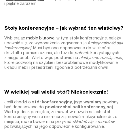
i piękne zarazem.
Stoły konferencyjne – jak wybrać ten właściwy?
Wybierając
meble biurowe
, w tym stoły konferencyjne
, należy
upewnić się, że wyposażenie zagwarantuje
funkcjonalność sali
konferencyjnej
. Musi być ono dopasowane do wielkości
i kształtu pomieszczenia, ale też do
potrzeb
korzystających
z niego osób. Warto więc postawić na
elastyczne rozwiązania
,
które pozwolą na szybkie i bezproblemowe modyfikowanie
układu mebli i przestrzeni zgodnie z potrzebami chwili.
W wielkiej sali wielki stół? Niekoniecznie!
Jeśli chodzi o
stół konferencyjny
, jego
wymiary
powinny
być dopasowane do
powierzchni sali konferencyjnej
.
Warto jednak pamiętać, że nawet w dużych salach
stół
konferencyjny
wcale nie musi zajmować maksymalnie dużo
miejsca, może bowiem na przykład
składać się z modułów
pozwalających na jego odpowiednie konfigurowanie.