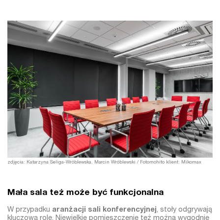
zdjęcia: Katarzyna Seliga-Wróblewska, Marcin Wróblewski / Fotomohito klient: Mikomax
Mała sala też może być funkcjonalna
W przypadku
aranżacji sali konferencyjnej
, stoły odgrywają
kluczową rolę. Niewielkie pomieszczenie też można wygodnie