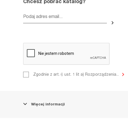
Chcesz pobrać katalog?
Zgodnie z art. 6 ust. 1 lit a) Roz
Zgodnie z art. 6 ust. 1 lit a) Rozporządzenia...
Parlamentu Europejskiego i Rady
dnia 27 kwietnia 2016 r. w spraw
fizycznych w związku z przetwa
osobowych i w sprawie swobodn
takich danych (RODO) informujem
kontakt z nami, wyrażasz zgodę 
Więcej informacji
Twoich danych osobowych dla c
podjęciem korespondencji, komu
udzieleniem odpowiedzi na przes
oraz innymi wskazanymi przez Ci
formularza. Administratorem po