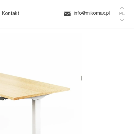
Home
HushSpace
ffice
info@mikomax.pl
Kontakt
PL