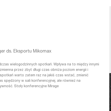
o. o. ul.
zegółowe zasady
 związku z nim
atności.
er ds. Eksportu Mikomax
dczas wielogodzinnych spotkań. Wpływa na to między innymi
ezmienna przez zbyt długi czas obniża poziom energii i
 spotkań warto zatem raz na jakiś czas wstać, zmienić
as spędzony w sali konferencyjnej, ale również na
tywność.
Stoły konferencyjne Mirage