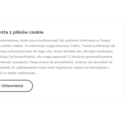
ysta z plików cookie
internetową, może ona przechowywać lub pobierać informacje w Twojej
 plików cookie. Te informacje mogą dotyczyć Ciebie, Twoich preferencji lub
ciej wykorzystywane do tego, aby strona działała tak, jak tego oczekujesz.
yfikują Cię bezpośrednio, ale mogą zapewnić Ci bardziej spersonalizowane
 Ponieważ szanujemy Twoje prawo do prywatności, możesz nie zezwalać na
, jednak ich zablokowanie może mieć negatywny wpływ na korzystanie z
 Ci w stanie zaoferować.
Ustawienia