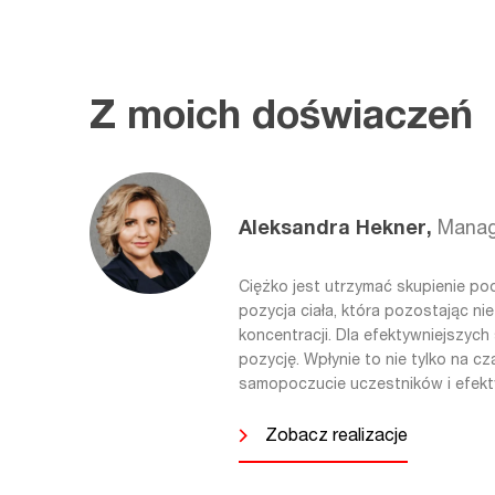
osobowych jest MIKOMAX Spółka z 
Dostawcza 4, 93-231 Łódź. Szc
przetwarzania i przysługujące w
prawa opisane są w Polityce Pryw
Z moich doświaczeń
Aleksandra Hekner,
Manag
Ciężko jest utrzymać skupienie po
pozycja ciała, która pozostając ni
koncentracji. Dla efektywniejszych
pozycję. Wpłynie to nie tylko na cz
samopoczucie uczestników i efek
Zobacz realizacje