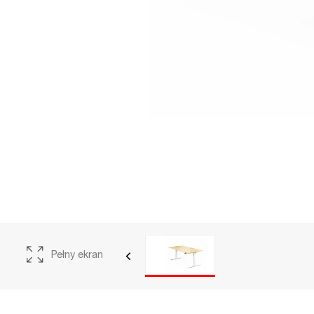
porządzenia
 (UE) 2016/679 z
ie ochrony osób
rzaniem danych
ego przepływu
y, iż poprzez
na przetwarzanie
Pełny ekran
elów związanych z
nikacją,
łane zapytania,
ebie w treści
danych danych