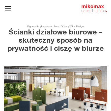
Szafy
Home
HushSpace
i kontenery
office
Ergonomia
Inspiracje
Smart Office
Office Design
Ścianki działowe biurowe –
skuteczny sposób na
prywatność i ciszę w biurze