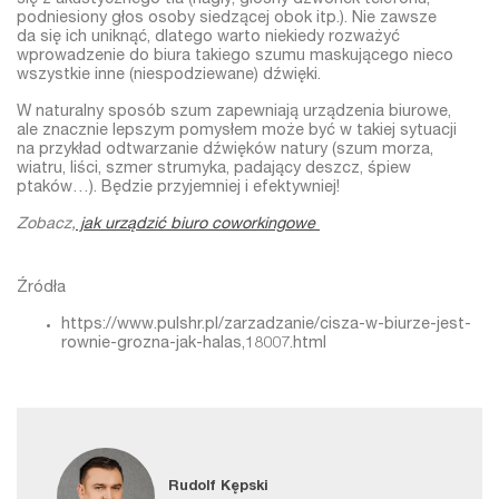
się z akustycznego tła (nagły, głośny dzwonek telefonu,
podniesiony głos osoby siedzącej obok itp.). Nie zawsze
da się ich uniknąć, dlatego warto niekiedy rozważyć
wprowadzenie do biura takiego szumu maskującego nieco
wszystkie inne (niespodziewane) dźwięki.
W naturalny sposób szum zapewniają urządzenia biurowe,
ale znacznie lepszym pomysłem może być w takiej sytuacji
na przykład odtwarzanie dźwięków natury (szum morza,
wiatru, liści, szmer strumyka, padający deszcz, śpiew
ptaków…). Będzie przyjemniej i efektywniej!
Zobacz,
jak urządzić biuro coworkingowe
Źródła
https://www.pulshr.pl/zarzadzanie/cisza-w-biurze-jest-
rownie-grozna-jak-halas,18007.html
Rudolf Kępski