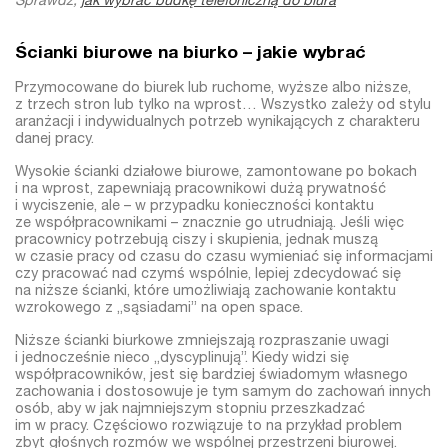
Sprawdź,
jak wybrać budkę telefoniczną do biura
Ścianki biurowe na biurko – jakie wybrać
Przymocowane do biurek lub ruchome, wyższe albo niższe,
z trzech stron lub tylko na wprost… Wszystko zależy od stylu
aranżacji i indywidualnych potrzeb wynikających z charakteru
danej pracy.
Wysokie ścianki działowe biurowe, zamontowane po bokach
i na wprost, zapewniają pracownikowi dużą prywatność
i wyciszenie, ale – w przypadku konieczności kontaktu
ze współpracownikami – znacznie go utrudniają. Jeśli więc
pracownicy potrzebują ciszy i skupienia, jednak muszą
w czasie pracy od czasu do czasu wymieniać się informacjami
czy pracować nad czymś wspólnie, lepiej zdecydować się
na niższe ścianki, które umożliwiają zachowanie kontaktu
wzrokowego z „sąsiadami” na open space.
Niższe ścianki biurkowe zmniejszają rozpraszanie uwagi
i jednocześnie nieco „dyscyplinują”. Kiedy widzi się
współpracowników, jest się bardziej świadomym własnego
zachowania i dostosowuje je tym samym do zachowań innych
osób, aby w jak najmniejszym stopniu przeszkadzać
im w pracy. Częściowo rozwiązuje to na przykład problem
zbyt głośnych rozmów we wspólnej przestrzeni biurowej.