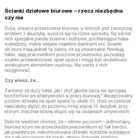
Ścianki działowe biurowe – rzecz niezbędna
czy nie
Duże, otwarte przestrzenie biurowe, w których jest zazwyczaj
problem z akustyką, wycisza się na różne sposoby. Są wśród
nich specjalne panele ścienne i sufitowe, pochłaniające hałas
wykładziny, meble obijane miękkimi tkaninami etc. Ścianki
do biura mają jednak tę zaletę, że są uniwersalne. Niwelują
hałas, dają pracownikom poczucie prywatności, pozwalają
szybko przearanżować open space i mogą być dodatkowo
atrakcyjnym elementem wystroju. Nie warto z nich
rezygnować.
Czy wiesz, że…
Zarówno za duży hałas, jak i zbyt głucha cisza nie sprzyjają
komfortowi ani efektywności w pracy biurowej.* Akceptowalny
poziom dźwięku na open space to około 50, choć oczywiście
należałoby dążyć do poziomu mniej więcej 35 decybeli, przy
którym znacznie łatwiej skupić się na zadaniach umysłowych.
Dobrze wiedzieć również, że – wbrew pozorom – jednostajny,
biurowy szum nie przeszkadza pracownikom aż tak bardzo,
jak pojedyncze, niekontrolowane dźwięki, wyraźnie wybijające