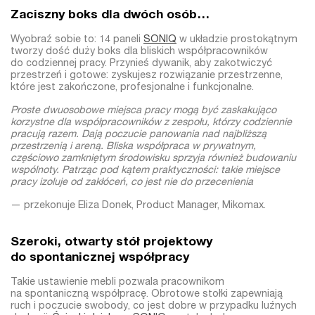
Zaciszny boks dla dwóch osób…
Wyobraź sobie to: 14 paneli
SONIQ
w układzie prostokątnym
tworzy dość duży boks dla bliskich współpracowników
do codziennej pracy. Przynieś dywanik, aby zakotwiczyć
przestrzeń i gotowe: zyskujesz rozwiązanie przestrzenne,
które jest zakończone, profesjonalne i funkcjonalne.
Proste dwuosobowe miejsca pracy mogą być zaskakująco
korzystne dla współpracowników z zespołu, którzy codziennie
pracują razem. Dają poczucie panowania nad najbliższą
przestrzenią i areną. Bliska współpraca w prywatnym,
częściowo zamkniętym środowisku sprzyja również budowaniu
wspólnoty. Patrząc pod kątem praktyczności: takie miejsce
pracy izoluje od zakłóceń, co jest nie do przecenienia
— przekonuje Eliza Donek, Product Manager, Mikomax.
Szeroki, otwarty stół projektowy
do spontanicznej współpracy
Takie ustawienie mebli pozwala pracownikom
na spontaniczną współpracę. Obrotowe stołki zapewniają
ruch i poczucie swobody, co jest dobre w przypadku luźnych