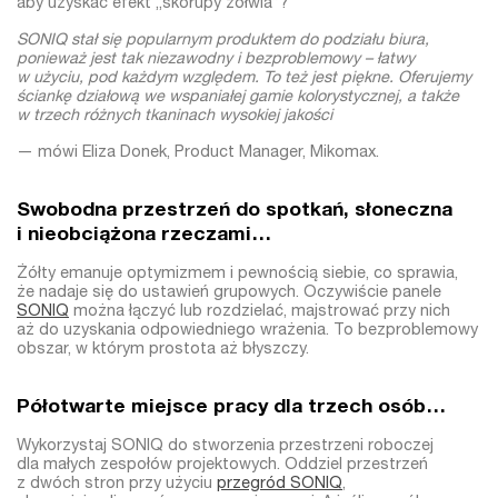
aby uzyskać efekt „skorupy żółwia”?
SONIQ stał się popularnym produktem do podziału biura,
ponieważ jest tak niezawodny i bezproblemowy – łatwy
w użyciu, pod każdym względem. To też jest piękne. Oferujemy
ściankę działową we wspaniałej gamie kolorystycznej, a także
w trzech różnych tkaninach wysokiej jakości
— mówi Eliza Donek, Product Manager, Mikomax.
Swobodna przestrzeń do spotkań, słoneczna
i nieobciążona rzeczami…
Żółty emanuje optymizmem i pewnością siebie, co sprawia,
że nadaje się do ustawień grupowych. Oczywiście panele
SONIQ
można łączyć lub rozdzielać, majstrować przy nich
aż do uzyskania odpowiedniego wrażenia. To bezproblemowy
obszar, w którym prostota aż błyszczy.
Półotwarte miejsce pracy dla trzech osób…
Wykorzystaj SONIQ do stworzenia przestrzeni roboczej
dla małych zespołów projektowych. Oddziel przestrzeń
z dwóch stron przy użyciu
przegród SONIQ
,