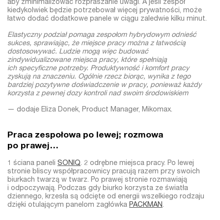
aby zminimalizować rozpraszanie uwagi. A jeśli zespół
kiedykolwiek będzie potrzebował więcej prywatności, może
łatwo dodać dodatkowe panele w ciągu zaledwie kilku minut.
Elastyczny podział pomaga zespołom hybrydowym odnieść
sukces, sprawiając, że miejsce pracy można z łatwością
dostosowywać. Ludzie mogą więc budować
zindywidualizowane miejsca pracy, które spełniają
ich specyficzne potrzeby. Produktywność i komfort pracy
zyskują na znaczeniu. Ogólnie rzecz biorąc, wynika z tego
bardziej pozytywne doświadczenie w pracy, ponieważ każdy
korzysta z pewnej dozy kontroli nad swoim środowiskiem
— dodaje Eliza Donek, Product Manager, Mikomax.
Praca zespołowa po lewej; rozmowa
po prawej…
1 ściana paneli
SONIQ
. 2 odrębne miejsca pracy. Po lewej
stronie bliscy współpracownicy pracują razem przy swoich
biurkach twarzą w twarz. Po prawej stronie rozmawiają
i odpoczywają. Podczas gdy biurko korzysta ze światła
dziennego, krzesła są odcięte od energii wszelkiego rodzaju
dzięki otulającym panelom zagłówka
PACKMAN
.