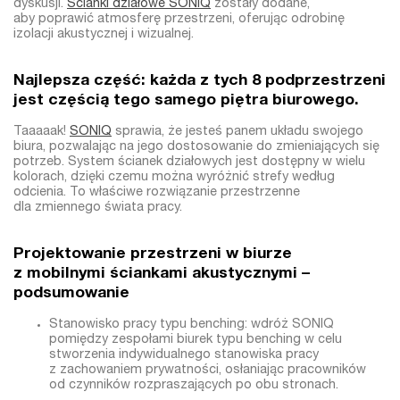
dyskusji.
Ścianki działowe SONIQ
zostały dodane,
aby poprawić atmosferę przestrzeni, oferując odrobinę
izolacji akustycznej i wizualnej.
Najlepsza część: każda z tych 8 podprzestrzeni
jest częścią tego samego piętra biurowego.
Taaaaak!
SONIQ
sprawia, że jesteś panem układu swojego
biura, pozwalając na jego dostosowanie do zmieniających się
potrzeb. System ścianek działowych jest dostępny w wielu
kolorach, dzięki czemu można wyróżnić strefy według
odcienia. To właściwe rozwiązanie przestrzenne
dla zmiennego świata pracy.
Projektowanie przestrzeni w biurze
z mobilnymi ściankami akustycznymi –
podsumowanie
Stanowisko pracy typu benching: wdróż SONIQ
pomiędzy zespołami biurek typu benching w celu
stworzenia indywidualnego stanowiska pracy
z zachowaniem prywatności, osłaniając pracowników
od czynników rozpraszających po obu stronach.