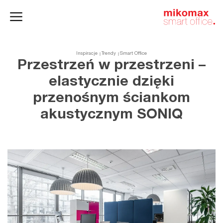
Szafy
Home
HushSpace
i kontenery
office
Inspiracje
Trendy
Smart Office
Przestrzeń w przestrzeni –
elastycznie dzięki
przenośnym ściankom
akustycznym SONIQ