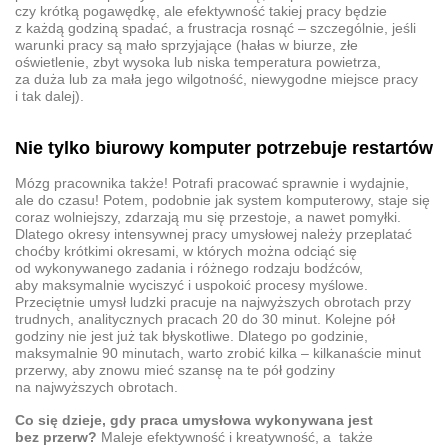
czy krótką pogawędkę, ale efektywność takiej pracy będzie
z każdą godziną spadać, a frustracja rosnąć – szczególnie, jeśli
warunki pracy są mało sprzyjające (hałas w biurze, złe
oświetlenie, zbyt wysoka lub niska temperatura powietrza,
za duża lub za mała jego wilgotność, niewygodne miejsce pracy
i tak dalej).
Nie tylko biurowy komputer potrzebuje restartów
Mózg pracownika także! Potrafi pracować sprawnie i wydajnie,
ale do czasu! Potem, podobnie jak system komputerowy, staje się
coraz wolniejszy, zdarzają mu się przestoje, a nawet pomyłki.
Dlatego okresy intensywnej pracy umysłowej należy przeplatać
choćby krótkimi okresami, w których można odciąć się
od wykonywanego zadania i różnego rodzaju bodźców,
aby maksymalnie wyciszyć i uspokoić procesy myślowe.
Przeciętnie umysł ludzki pracuje na najwyższych obrotach przy
trudnych, analitycznych pracach 20 do 30 minut. Kolejne pół
godziny nie jest już tak błyskotliwe. Dlatego po godzinie,
maksymalnie 90 minutach, warto zrobić kilka – kilkanaście minut
przerwy, aby znowu mieć szansę na te pół godziny
na najwyższych obrotach.
Co się dzieje, gdy praca umysłowa wykonywana jest
bez przerw?
Maleje efektywność i kreatywność, a także