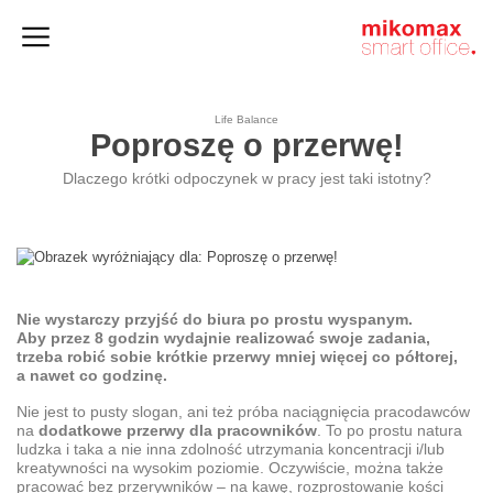
Szafy
Home
HushSpace
i kontenery
office
Life Balance
Poproszę o przerwę!
Dlaczego krótki odpoczynek w pracy jest taki istotny?
Nie wystarczy przyjść do biura po prostu wyspanym.
Aby przez 8 godzin wydajnie realizować swoje zadania,
trzeba robić sobie krótkie przerwy mniej więcej co półtorej,
a nawet co godzinę.
Nie jest to pusty slogan, ani też próba naciągnięcia pracodawców
na
dodatkowe przerwy dla pracowników
. To po prostu natura
ludzka i taka a nie inna zdolność utrzymania koncentracji i/lub
kreatywności na wysokim poziomie. Oczywiście, można także
pracować bez przerywników – na kawę, rozprostowanie kości