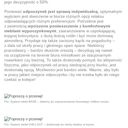
jego decyzyjność o 50%.
Ponieważ
odpoczynek jest sprawą indywidualną
, optymalnym
wyjściem jest stworzenie w biurze różnych opcji relaksu
odpowiadających różnym preferencjom. Potrzebne jest
z pewnością
wyciszone pomieszczenie z komfortowymi
meblami wypoczynkowymi
, zaaranżowane w uspokajającej,
kojącej kolorystyce, z dużą ilością roślin i być może domową
atmosferą. Przydaje się także zaciszny kącik na pogaduchy –
z dala od strefy pracy i głośnego open space. Niektórzy
pracodawcy – bardzo słusznie zresztą – decydują się nawet
na urządzenie na terenie biura minisiłowni ze stacjonarnym
rowerkiem czy bieżnią. To także doskonały pomysł, bo aktywność
fizyczna, jako odpoczynek od pracy siedzącej przy biurku, jest
doskonałą opcją. Możliwości jest bardzo wiele. Ważne, aby było
w pracy jakieś miejsce odpoczynku i by nie trzeba było do niego
czekać w kolejce!
Fot. System mebli BASE – świetny do zaaranżowania biurowego chillout roomu.
Fot. System mebli CHILLOUT – doskonały do strefy relaksu w biurze.