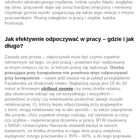
zdolności abstrakcyjnego myślenia, rośnie ryzyko błędu, pogłębia
się stres, pracownik staje się coraz bardziej zmęczony i nerwowy.
Uzyskuje gorsze wyniki, pogarszają się także jego relacje z innymi
pracownikami. Rosną zaległości w pracy i zwykła, ludzka
frustracja.
Jak efektywnie odpoczywać w pracy – gdzie i jak
długo?
Zasada jest prosta – odpoczynek musi być czymś zupełnie
odmiennym od tego, co jest pracą i powinien być realizowany
w innym miejscu niż to, w którym pracę się wykonuje.
Osoba
pracująca przy komputerze nie powinna więc odpoczywać
przy komputerze
– nawet jeśli uważa na przykład przeglądanie
Facebooka za doskonały relaks. Najlepszą opcją jest 10 do 20
minut w firmowym
chillout roomie
czy innej strefie relaksu,
aby skutecznie odciąć się od wszystkiego i wszystkich –
posiedzieć w ciszy czy ewentualnie posłuchać jakiejś muzyki
relaksacyjnej. Ci, którzy lepiej odpoczywają przy pogawędce
z kimś, mogą relaksować się w taki sposób – to także odprężenie
dla umysłu, choć zupełnie innego rodzaju, niż siedzenie w ciszy
czy szybka – regeneracyjna drzemka w pracy. BTW naukowcy
z NASA i Uniwersytetu Harvarda dowiedli kiedyś w swoich
badaniach, że krótka drzemka w ciągu dnia pracy zwiększa
wydajność mózgu pracownika o 35% – 40%, a do tego poprawia