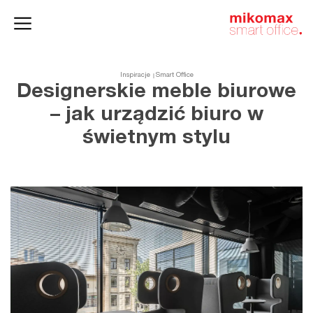
Szafy
Home
HushSpace
i kontenery
office
Inspiracje
Smart Office
Designerskie meble biurowe
– jak urządzić biuro w
świetnym stylu