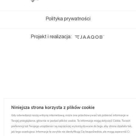
Polityka prywatności
Projekt i realizacja:
Niniejsza strona korzysta z plików cookie
Gdy odwiedzasz naszą witrynę internetową, może ona przechowywać lub pobierać informacje w
Twojej przeglądarce, głównie w postaci plików cookie. Te informacje mogą dotyczyć Ciebie, Twoich
preferencji lub Twojego urządzenia i są najczęściej wykorzystywane do tego, aby strona działała tak,
jak tego oczekujesz. Informacje te zwykle nie identyfikują Cię bezpośrednio, ale mogą zapewnić Ci