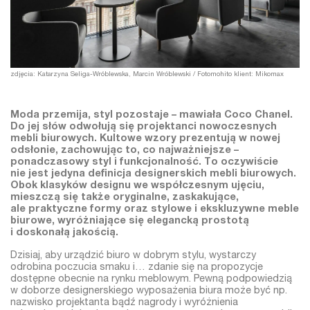
zdjęcia: Katarzyna Seliga-Wróblewska, Marcin Wróblewski / Fotomohito klient: Mikomax
Moda przemija, styl pozostaje – mawiała Coco Chanel.
Do jej słów odwołują się projektanci nowoczesnych
mebli biurowych
. Kultowe wzory prezentują w nowej
odsłonie, zachowując to, co najważniejsze –
ponadczasowy styl i funkcjonalność. To oczywiście
nie jest jedyna definicja designerskich mebli biurowych.
Obok klasyków designu we współczesnym ujęciu,
mieszczą się także oryginalne, zaskakujące,
ale praktyczne formy oraz stylowe i ekskluzywne meble
biurowe, wyróżniające się elegancką prostotą
i doskonałą jakością.
Dzisiaj, aby urządzić biuro w dobrym stylu, wystarczy
odrobina poczucia smaku i… zdanie się na propozycje
dostępne obecnie na rynku meblowym. Pewną podpowiedzią
w doborze designerskiego wyposażenia biura może być np.
nazwisko projektanta bądź nagrody i wyróżnienia