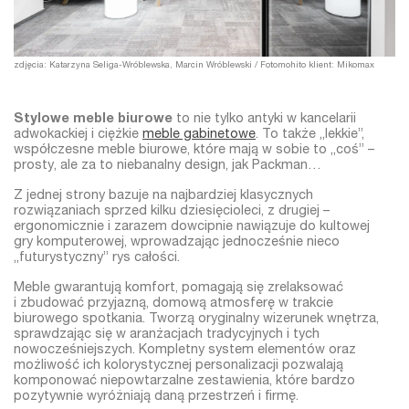
zdjęcia: Katarzyna Seliga-Wróblewska, Marcin Wróblewski / Fotomohito klient: Mikomax
Stylowe meble biurowe
to nie tylko antyki w kancelarii
adwokackiej i ciężkie
meble gabinetowe
. To także „lekkie”,
współczesne meble biurowe, które mają w sobie to „coś” –
prosty, ale za to niebanalny design, jak Packman…
Z jednej strony bazuje na najbardziej klasycznych
rozwiązaniach sprzed kilku dziesięcioleci, z drugiej –
ergonomicznie i zarazem dowcipnie nawiązuje do kultowej
gry komputerowej, wprowadzając jednocześnie nieco
„futurystyczny” rys całości.
Meble gwarantują komfort, pomagają się zrelaksować
i zbudować przyjazną, domową atmosferę w trakcie
biurowego spotkania. Tworzą oryginalny wizerunek wnętrza,
sprawdzając się w aranżacjach tradycyjnych i tych
nowocześniejszych. Kompletny system elementów oraz
możliwość ich kolorystycznej personalizacji pozwalają
komponować niepowtarzalne zestawienia, które bardzo
pozytywnie wyróżniają daną przestrzeń i firmę.