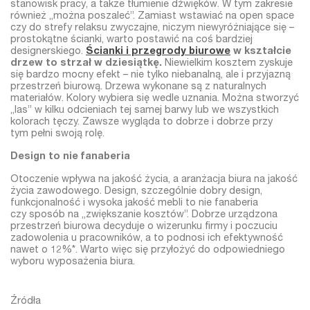
stanowisk pracy, a także tłumienie dźwięków. W tym zakresie
również „można poszaleć”. Zamiast wstawiać na open space
czy do strefy relaksu zwyczajne, niczym niewyróżniające się –
prostokątne ścianki, warto postawić na coś bardziej
designerskiego.
Ścianki i przegrody biurowe
w kształcie
drzew to strzał w dziesiątkę.
Niewielkim kosztem zyskuje
się bardzo mocny efekt – nie tylko niebanalną, ale i przyjazną
przestrzeń biurową. Drzewa wykonane są z naturalnych
materiałów. Kolory wybiera się wedle uznania. Można stworzyć
„las” w kilku odcieniach tej samej barwy lub we wszystkich
kolorach tęczy. Zawsze wygląda to dobrze i dobrze przy
tym pełni swoją rolę.
Design to nie fanaberia
Otoczenie wpływa na jakość życia, a aranżacja biura na jakość
życia zawodowego. Design, szczególnie dobry design,
funkcjonalność i wysoka jakość mebli to nie fanaberia
czy sposób na „zwiększanie kosztów”. Dobrze urządzona
przestrzeń biurowa decyduje o wizerunku firmy i poczuciu
zadowolenia u pracowników, a to podnosi ich efektywność
nawet o 12%*. Warto więc się przyłożyć do odpowiedniego
wyboru wyposażenia biura.
Źródła