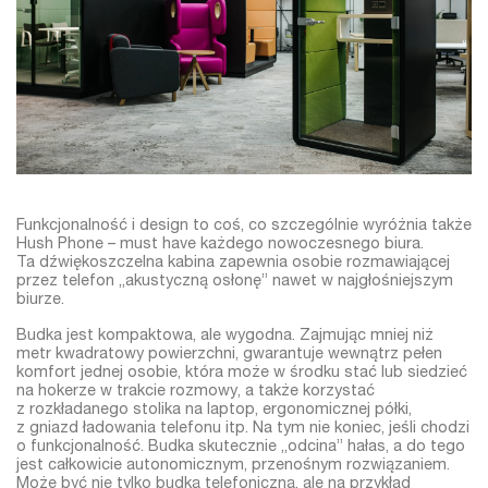
Funkcjonalność i design to coś, co szczególnie wyróżnia także
Hush Phone – must have każdego nowoczesnego biura.
Ta dźwiękoszczelna kabina zapewnia osobie rozmawiającej
przez telefon „akustyczną osłonę” nawet w najgłośniejszym
biurze.
Budka jest kompaktowa, ale wygodna. Zajmując mniej niż
metr kwadratowy powierzchni, gwarantuje wewnątrz pełen
komfort jednej osobie, która może w środku stać lub siedzieć
na hokerze w trakcie rozmowy, a także korzystać
z rozkładanego stolika na laptop, ergonomicznej półki,
z gniazd ładowania telefonu itp. Na tym nie koniec, jeśli chodzi
o funkcjonalność. Budka skutecznie „odcina” hałas, a do tego
jest całkowicie autonomicznym, przenośnym rozwiązaniem.
Może być nie tylko budką telefoniczną, ale na przykład