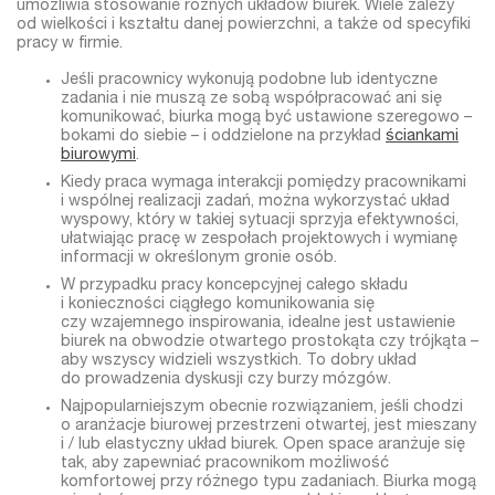
umożliwia stosowanie różnych układów biurek. Wiele zależy
od wielkości i kształtu danej powierzchni, a także od specyfiki
pracy w firmie.
Jeśli pracownicy wykonują podobne lub identyczne
zadania i nie muszą ze sobą współpracować ani się
komunikować, biurka mogą być ustawione szeregowo –
bokami do siebie – i oddzielone na przykład
ściankami
biurowymi
.
Kiedy praca wymaga interakcji pomiędzy pracownikami
i wspólnej realizacji zadań, można wykorzystać układ
wyspowy, który w takiej sytuacji sprzyja efektywności,
ułatwiając pracę w zespołach projektowych i wymianę
informacji w określonym gronie osób.
W przypadku pracy koncepcyjnej całego składu
i konieczności ciągłego komunikowania się
czy wzajemnego inspirowania, idealne jest ustawienie
biurek na obwodzie otwartego prostokąta czy trójkąta –
aby wszyscy widzieli wszystkich. To dobry układ
do prowadzenia dyskusji czy burzy mózgów.
Najpopularniejszym obecnie rozwiązaniem, jeśli chodzi
o aranżacje biurowej przestrzeni otwartej, jest
mieszany
i / lub elastyczny układ biurek. Open space aranżuje się
tak, aby zapewniać pracownikom możliwość
komfortowej przy różnego typu zadaniach. Biurka mogą