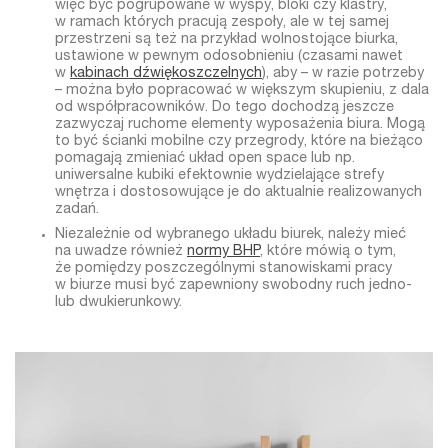
więc być pogrupowane w wyspy, bloki czy klastry,
w ramach których pracują zespoły, ale w tej samej
przestrzeni są też na przykład wolnostojące biurka,
ustawione w pewnym odosobnieniu (czasami nawet
w
kabinach dźwiękoszczelnych
), aby – w razie potrzeby
– można było popracować w większym skupieniu, z dala
od współpracowników. Do tego dochodzą jeszcze
zazwyczaj ruchome elementy wyposażenia biura. Mogą
to być ścianki mobilne czy przegrody
, które na bieżąco
pomagają zmieniać układ open space lub np.
uniwersalne kubiki
efektownie wydzielające strefy
wnętrza i dostosowujące je do aktualnie realizowanych
zadań.
Niezależnie od wybranego układu biurek, należy mieć
na uwadze również
normy BHP
, które mówią o tym,
że pomiędzy poszczególnymi stanowiskami pracy
w biurze musi być zapewniony swobodny ruch jedno-
lub dwukierunkowy.