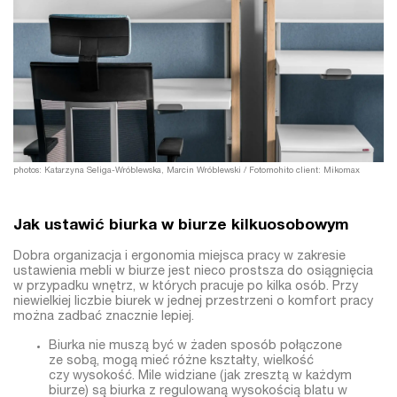
photos: Katarzyna Seliga-Wróblewska, Marcin Wróblewski / Fotomohito client: Mikomax
Jak ustawić biurka w biurze kilkuosobowym
Dobra organizacja i ergonomia miejsca pracy w zakresie
ustawienia mebli w biurze jest nieco prostsza do osiągnięcia
w przypadku wnętrz, w których pracuje po kilka osób.
Przy
niewielkiej liczbie biurek w jednej przestrzeni o komfort pracy
można zadbać znacznie lepiej.
Biurka nie muszą być w żaden sposób połączone
ze sobą, mogą mieć różne kształty, wielkość
czy wysokość. Mile widziane (jak zresztą w każdym
biurze) są biurka z regulowaną wysokością blatu
w