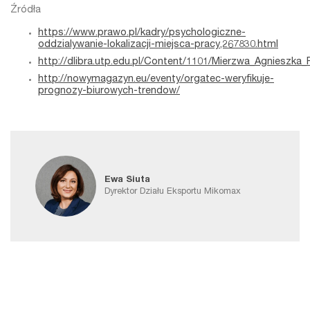
Źródła
https://www.prawo.pl/kadry/psychologiczne-
oddzialywanie-lokalizacji-miejsca-pracy,267830.html
http://dlibra.utp.edu.pl/Content/1101/Mierzwa_Agnieszk
http://nowymagazyn.eu/eventy/orgatec-weryfikuje-
prognozy-biurowych-trendow/
Ewa Siuta
Dyrektor Działu Eksportu Mikomax