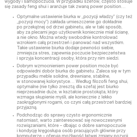
wygody i samopoczucia. W przypadku szefów, często stosuje
się zasady feng shui i aranżuje tak zwaną power position…
Optymalne ustawienie biurka w „pozycji władzy” (czy też
„pozycji mocy”) zakłada umieszczenie go dokładnie
po przekątnej od drzwi gabinetu, ale w taki sposób,
aby za plecami jego użytkownik koniecznie miał ścianę,
a nie okno. Można wtedy swobodnie kontrolować
wzrokiem całą przestrzeń i panować nad wszystkim.
Takie ustawienie biurka dodaje pewności siebie,
zmniejsza stres, zapewnia poczucie bezpieczeństwa
i sprzyja koncentracji osoby, która przy nim siedzi.
Dobrym wzmocnieniem power position może być
odpowiedni dobór biurka do gabinetu. Zaleca się w tym
przypadku meble solidne, drewniane, stabilne,
w stonowanej kolorystyce… Według filozofii feng shui,
optymalne (nie tylko zresztą dla szefa) jest biurko
nieprzesadnie duże, w kształcie prostokąta, który
wzmaga skupienie myśli, ale koniecznie z lekko
zaokrąglonymi rogami, co czyni całą przestrzeń bardziej
przyjazną.
Podchodząc do sprawy czysto ergonomicznie
natomiast, warto zainteresować się nowoczesnymi
rozwiązaniami, które – dbając o dobre samopoczucie
i kondycję kręgosłupa osób pracujących głównie przy
komputerze – oferują możliwość łatwej zmiany pozycji