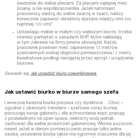
siedzenie do siebie plecami. Za plecami najlepiej mieć
ścianę, a nie współpracownika. Jeżeli natomiast
pracownicy siedzą do siebie twarzą w twarz, należy
koniecznie zapewnić określony dystans między nimi (co
najmniej 120 cm)*.
Ustawiając meble w małym czy większym biurze, trzeba
również pamiętać o zasadach BHP, które nakładają
w tym zakresie na firmy pewne obowiązki. Każdy
pracownik powinien mieć zapewnione 13 metrów
sześciennych wolnej objętości pomieszczenia i 2 metry
kwadratowe podłogi niezajętej przez sprzęt i urządzenia
biurowe.
Dowiedz się,
jak urządzić biuro coworkingowe
Jak ustawić biurko w biurze samego szefa
I wreszcie kwestia biurka prezesa czy dyrektora… Choć –
zgodnie z obecnymi trendami – szefowie coraz liczniej
porzucają swoje gabinety i, dla wzmocnienia więzi, pracują
z podwładnymi na open space, niektórzy wolą jednak
zachować dla siebie przestrzeń gabinetową. Wbrew pozorom,
nawet, jeżeli w danym pomieszczeniu pracuje tylko jedna
osoba, ustawienie biurka także ma ogromne znaczenie dla jej