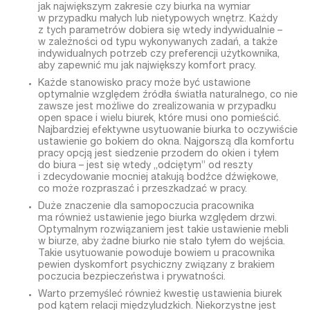
jak największym zakresie czy biurka na wymiar
w przypadku małych lub nietypowych wnętrz. Każdy
z tych parametrów dobiera się wtedy indywidualnie –
w zależności od typu wykonywanych zadań, a także
indywidualnych potrzeb czy preferencji użytkownika,
aby zapewnić mu jak największy komfort pracy.
Każde stanowisko pracy może być ustawione
optymalnie względem źródła światła naturalnego, co nie
zawsze jest możliwe do zrealizowania w przypadku
open space i wielu biurek, które musi ono pomieścić.
Najbardziej efektywne usytuowanie biurka to oczywiście
ustawienie go bokiem do okna. Najgorszą dla komfortu
pracy opcją jest siedzenie przodem do okien i tyłem
do biura – jest się wtedy „odciętym” od reszty
i zdecydowanie mocniej atakują bodźce dźwiękowe,
co może rozpraszać i przeszkadzać w pracy.
Duże znaczenie dla samopoczucia pracownika
ma również ustawienie jego biurka względem drzwi.
Optymalnym rozwiązaniem jest takie ustawienie mebli
w biurze, aby żadne biurko nie stało tyłem do wejścia.
Takie usytuowanie powoduje bowiem u pracownika
pewien dyskomfort psychiczny związany z brakiem
poczucia bezpieczeństwa i prywatności.
Warto przemyśleć również kwestię ustawienia biurek
pod kątem relacji międzyludzkich. Niekorzystne jest