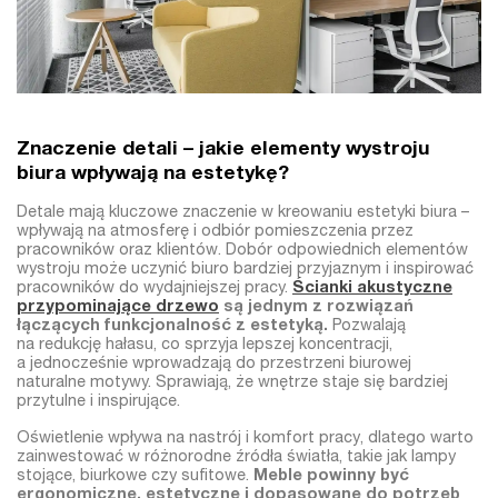
Znaczenie detali – jakie elementy wystroju
biura wpływają na estetykę?
Detale mają kluczowe znaczenie w kreowaniu estetyki biura –
wpływają na atmosferę i odbiór pomieszczenia przez
pracowników oraz klientów. Dobór odpowiednich elementów
wystroju może uczynić biuro bardziej przyjaznym i inspirować
pracowników do wydajniejszej pracy.
Ścianki akustyczne
przypominające drzewo
są jednym z rozwiązań
łączących funkcjonalność z estetyką.
Pozwalają
na redukcję hałasu, co sprzyja lepszej koncentracji,
a jednocześnie wprowadzają do przestrzeni biurowej
naturalne motywy. Sprawiają, że wnętrze staje się bardziej
przytulne i inspirujące.
Oświetlenie wpływa na nastrój i komfort pracy, dlatego warto
zainwestować w różnorodne źródła światła, takie jak lampy
stojące, biurkowe czy sufitowe.
Meble powinny być
ergonomiczne, estetyczne i dopasowane do potrzeb