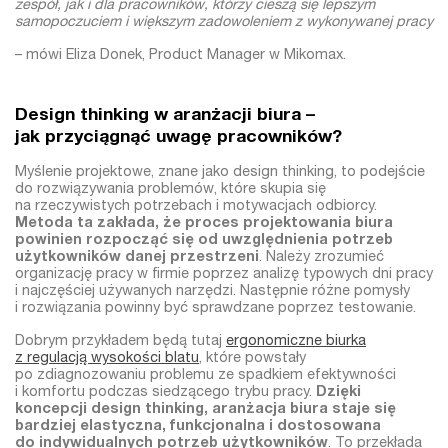
zespół, jak i dla pracowników, którzy cieszą się lepszym
samopoczuciem i większym zadowoleniem z wykonywanej pracy
– mówi Eliza Donek, Product Manager w Mikomax.
Design thinking w aranżacji biura –
jak przyciągnąć uwagę pracowników?
Myślenie projektowe, znane jako design thinking, to podejście
do rozwiązywania problemów, które skupia się
na rzeczywistych potrzebach i motywacjach odbiorcy.
Metoda ta zakłada, że proces projektowania biura
powinien rozpocząć się od uwzględnienia potrzeb
użytkowników danej przestrzeni
. Należy zrozumieć
organizację pracy w firmie poprzez analizę typowych dni pracy
i najczęściej używanych narzędzi. Następnie różne pomysły
i rozwiązania powinny być sprawdzane poprzez testowanie.
Dobrym przykładem będą tutaj
ergonomiczne biurka
z regulacją wysokości blatu
, które powstały
po zdiagnozowaniu problemu ze spadkiem efektywności
i komfortu podczas siedzącego trybu pracy.
Dzięki
koncepcji design thinking, aranżacja biura staje się
bardziej elastyczna, funkcjonalna i dostosowana
do indywidualnych potrzeb użytkowników
. To przekłada