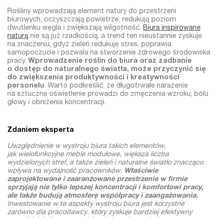
Rośliny wprowadzają element natury do przestrzeni
biurowych, oczyszczają powietrze, redukują poziom
dwutlenku węgla i zwiększają wilgotność.
Biura inspirowane
naturą
nie są już rzadkością, a trend ten nieustannie zyskuje
na znaczeniu, gdyż zieleń redukuje stres, poprawia
samopoczucie i pozwala na stworzenie zdrowego środowiska
pracy.
Wprowadzenie roślin do biura oraz zadbanie
o dostęp do naturalnego światła, może przyczynić się
do zwiększenia produktywności i kreatywności
personelu
. Warto podkreślić, że długotrwałe narażenie
na sztuczne oświetlenie prowadzi do zmęczenia wzroku, bólu
głowy i obniżenia koncentracji.
Zdaniem eksperta
Uwzględnienie w wystroju biura takich elementów,
jak wielofunkcyjne meble modułowe, większa liczba
wydzielonych stref, a także zieleń i naturalne światło znacząco
wpływa na wydajność pracowników.
Właściwie
zaprojektowane i zaaranżowane przestrzenie w firmie
sprzyjają nie tylko lepszej koncentracji i komfortowi pracy,
ale także budują atmosferę współpracy i zaangażowania.
Inwestowanie w te aspekty wystroju biura jest korzystne
zarówno dla pracodawcy, który zyskuje bardziej efektywny