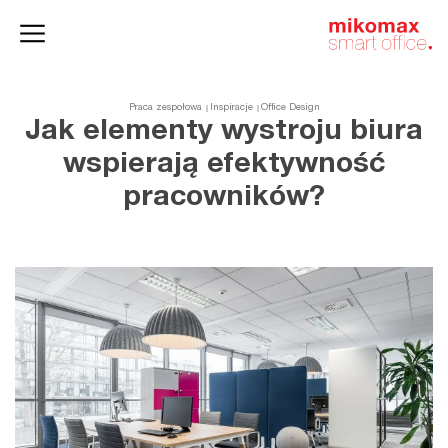
Szafy
Home
HushSpace
i kontenery
office
Praca zespołowa
Inspiracje
Office Design
Jak elementy wystroju biura
wspierają efektywność
pracowników?