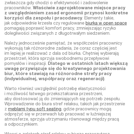
zwłaszcza gdy chodzi o efektywność i zadowolenie
pracowników.
Właściwie zaprojektowane miejsce pracy
z uwzględnieniem zasad ergonomii przynosi konkretne
korzyści dla zespołu i pracodawcy
. Elementy takie,
jak odpowiednie krzesła czy regulowane
biurka w open space
pomagają poprawić komfort pracy, zmniejszając ryzyko
dolegliwości związanych z długotrwałym siedzeniem.
Należy jednocześnie pamiętać, że współcześni pracownicy
wykonują tak różnorodne zadania, że coraz częściej jest
im lepiej je realizować z dala od biurka. Chętniej wybierają
przestrzeń, która sprzyja swobodnemu przepływowi
pomysłów i inspiracji.
Dlatego w ostatnich latach większą
uwagę przywiązuje się do kreatywnego projektowania
biur, które stawiają na różnorodne strefy pracy
(indywidualnej, współpracy oraz regeneracji)
.
Warto również uwzględnić potrzebę elastyczności
i możliwość łatwego przekształcania przestrzeni,
aby dostosować ją do zmieniających się potrzeb zespołu.
Wprowadzenie do biura stref relaksu, takich jak przestrzenie
z
meblami typu soft seating
, gdzie pracownicy mogą
odprężyć się w przerwach lub pracować w luźniejszej
atmosferze, sprzyja utrzymaniu równowagi między pracą
a odpoczynkiem.