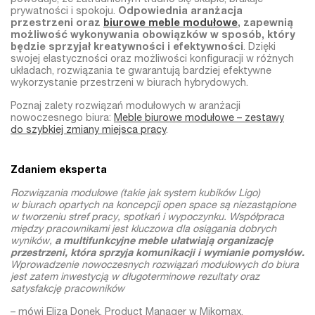
prywatności i spokoju.
Odpowiednia aranżacja
przestrzeni oraz
biurowe meble modułowe
, zapewnią
możliwość wykonywania obowiązków w sposób, który
będzie sprzyjał kreatywności i efektywności
. Dzięki
swojej elastyczności oraz możliwości konfiguracji w różnych
układach, rozwiązania te gwarantują bardziej efektywne
wykorzystanie przestrzeni w biurach hybrydowych.
Poznaj zalety rozwiązań modułowych w aranżacji
nowoczesnego biura:
Meble biurowe modułowe – zestawy
do szybkiej zmiany miejsca pracy
.
Zdaniem eksperta
Rozwiązania modułowe (takie jak system kubików Ligo)
w biurach opartych na koncepcji open space są niezastąpione
w tworzeniu stref pracy, spotkań i wypoczynku. Współpraca
między pracownikami jest kluczowa dla osiągania dobrych
wyników,
a multifunkcyjne meble ułatwiają organizację
przestrzeni, która sprzyja komunikacji i wymianie pomysłów.
Wprowadzenie nowoczesnych rozwiązań modułowych do biura
jest zatem inwestycją w długoterminowe rezultaty oraz
satysfakcję pracowników
– mówi Eliza Donek, Product Manager w Mikomax.