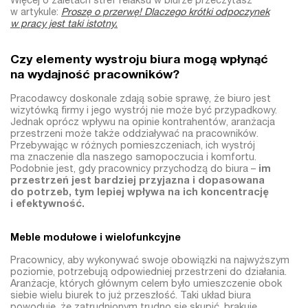
Więcej o zaletach stref relaksu w biurze przeczytasz
w artykule:
Proszę o przerwę! Dlaczego krótki odpoczynek
w pracy jest taki istotny.
Czy elementy wystroju biura mogą wpłynąć
na wydajność pracowników?
Pracodawcy doskonale zdają sobie sprawę, że biuro jest
wizytówką firmy i jego wystrój nie może być przypadkowy.
Jednak oprócz wpływu na opinie kontrahentów, aranżacja
przestrzeni może także oddziaływać na pracowników.
Przebywając w różnych pomieszczeniach, ich wystrój
ma znaczenie dla naszego samopoczucia i komfortu.
Podobnie jest, gdy pracownicy przychodzą do biura –
im
przestrzeń jest bardziej przyjazna i dopasowana
do potrzeb, tym lepiej wpływa na ich koncentrację
i efektywność.
Meble modułowe i wielofunkcyjne
Pracownicy, aby wykonywać swoje obowiązki na najwyższym
poziomie, potrzebują odpowiedniej przestrzeni do działania.
Aranżacje, których głównym celem było umieszczenie obok
siebie wielu biurek to już przeszłość. Taki układ biura
powoduje, że zatrudnionym trudno się skupić, brakuje