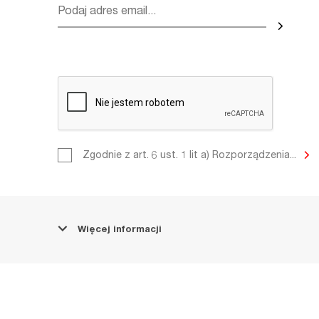
Zgodnie z art. 6 ust. 1 lit a) Roz
Zgodnie z art. 6 ust. 1 lit a) Rozporządzenia...
Parlamentu Europejskiego i Rady
dnia 27 kwietnia 2016 r. w spraw
fizycznych w związku z przetwa
osobowych i w sprawie swobodn
takich danych (RODO) informujem
kontakt z nami, wyrażasz zgodę 
Więcej informacji
Twoich danych osobowych dla c
podjęciem korespondencji, komu
udzieleniem odpowiedzi na przes
oraz innymi wskazanymi przez Ci
formularza. Administratorem po
osobowych jest MIKOMAX Spółka z 
Dostawcza 4, 93-231 Łódź. Szc
przetwarzania i przysługujące w