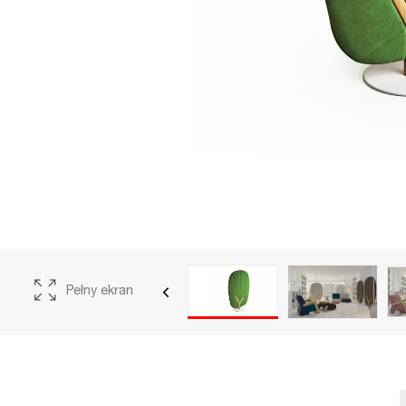
porządzenia
 (UE) 2016/679 z
ie ochrony osób
rzaniem danych
ego przepływu
y, iż poprzez
na przetwarzanie
Pełny ekran
elów związanych z
nikacją,
łane zapytania,
ebie w treści
danych danych
o. o. ul.
zegółowe zasady
 związku z nim