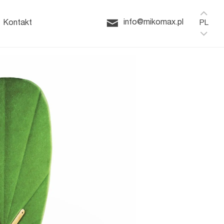
Home
HushSpace
ffice
info@mikomax.pl
Kontakt
PL