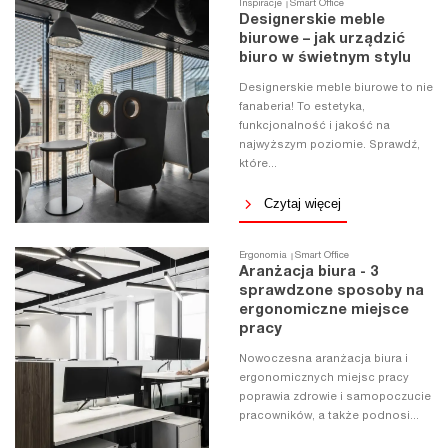
Inspiracje
Smart Office
Designerskie meble
biurowe – jak urządzić
biuro w świetnym stylu
Designerskie meble biurowe to nie
fanaberia! To estetyka,
funkcjonalność i jakość na
najwyższym poziomie. Sprawdź,
które...
Czytaj więcej
Ergonomia
Smart Office
Aranżacja biura - 3
sprawdzone sposoby na
ergonomiczne miejsce
pracy
Nowoczesna aranżacja biura i
ergonomicznych miejsc pracy
poprawia zdrowie i samopoczucie
pracowników, a także podnosi...