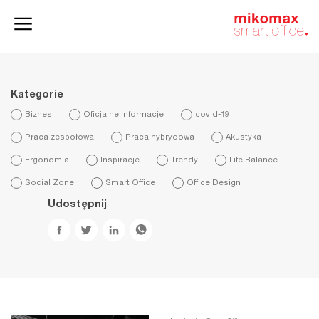
Szafy
Home
HushSpace
i kontenery
office
Kategorie
Biznes
Oficjalne informacje
covid-19
Praca zespołowa
Praca hybrydowa
Akustyka
Ergonomia
Inspiracje
Trendy
Life Balance
Social Zone
Smart Office
Office Design
Udostępnij