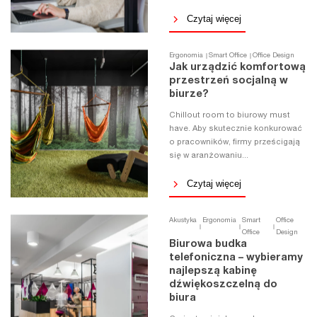
Czytaj więcej
Ergonomia
Smart Office
Office Design
Jak urządzić komfortową
przestrzeń socjalną w
biurze?
Chillout room to biurowy must
have. Aby skutecznie konkurować
o pracowników, firmy prześcigają
się w aranżowaniu...
Czytaj więcej
Akustyka
Ergonomia
Smart
Office
Office
Design
Biurowa budka
telefoniczna – wybieramy
najlepszą kabinę
dźwiękoszczelną do
biura