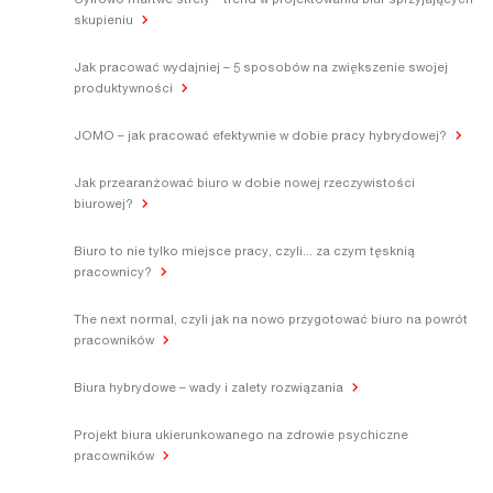
Cyfrowo martwe strefy – trend w projektowaniu biur sprzyjających
skupieniu
Jak pracować wydajniej – 5 sposobów na zwiększenie swojej
produktywności
JOMO – jak pracować efektywnie w dobie pracy hybrydowej?
Jak przearanżować biuro w dobie nowej rzeczywistości
biurowej?
Biuro to nie tylko miejsce pracy, czyli... za czym tęsknią
pracownicy?
The next normal, czyli jak na nowo przygotować biuro na powrót
pracowników
Biura hybrydowe – wady i zalety rozwiązania
Projekt biura ukierunkowanego na zdrowie psychiczne
pracowników