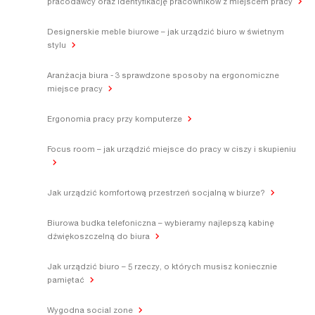
pracodawcy oraz identyfikację pracowników z miejscem pracy
Designerskie meble biurowe – jak urządzić biuro w świetnym
stylu
Aranżacja biura - 3 sprawdzone sposoby na ergonomiczne
miejsce pracy
Ergonomia pracy przy komputerze
Focus room – jak urządzić miejsce do pracy w ciszy i skupieniu
Jak urządzić komfortową przestrzeń socjalną w biurze?
Biurowa budka telefoniczna – wybieramy najlepszą kabinę
dźwiękoszczelną do biura
Jak urządzić biuro – 5 rzeczy, o których musisz koniecznie
pamiętać
Wygodna social zone