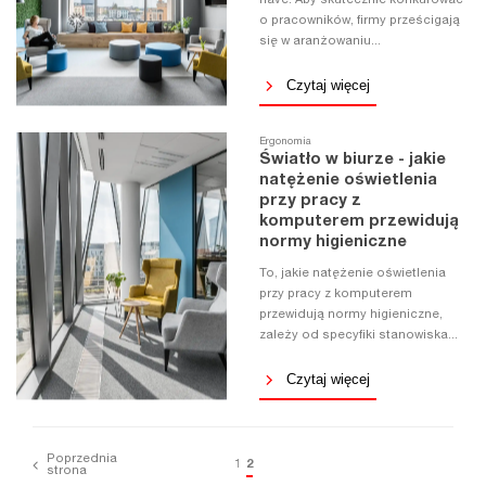
have. Aby skutecznie konkurować
o pracowników, firmy prześcigają
się w aranżowaniu...
Czytaj więcej
Ergonomia
Światło w biurze - jakie
natężenie oświetlenia
przy pracy z
komputerem przewidują
normy higieniczne
To, jakie natężenie oświetlenia
przy pracy z komputerem
przewidują normy higieniczne,
zależy od specyfiki stanowiska...
Czytaj więcej
Poprzednia
1
2
strona