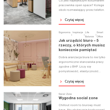
Co jest największym koszmarem
pracownika open space? Kolega
obok rozmawiający przez telefon.
Czytaj więcej
Ergonomia
Inspiracje
Life
Smart
Balance
Office
Jak urządzić biuro – 5
rzeczy, o których musisz
koniecznie pamiętać
Dobra aranżacja biura to nie tylko
ergonomiczne stanowiska pracy
zgodne z BHP. Liczy się
pomysłowość, elastyczność...
Czytaj więcej
Social Zone
Wygodna social zone
Chillout room to biurowy must