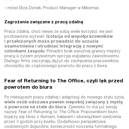
– mówi Eliza Donek, Product Manager w Mikomax.
Zagrożenia związane z pracą zdalną
Praca zdalna, choć niesie ze sobą wiele korzyści, nie jest
pozbawiona wyzwań.
Izolacja od współpracowników
i przełożonych może prowadzić do uczucia
osamotnienia i utrudniać integrację z nowymi
członkami zespołu
. Ponadto brak wyraźnej granicy między
pracą a życiem prywatnym sprzyja wypaleniu zawodowemu.
Dlatego firmy zaczynają dążyć do zachęcenia pracowników,
chociażby do częściowego powrotu do pracy z biura.
Fear of Returning to The Office, czyli lęk przed
powrotem do biura
Po miesiącach pracy zdalnej i adaptacji do nowego stylu życia,
wiele osób odczuwa pewien niepokój związany z myślą
o powrocie na stałe do biura
. Zjawisko to ma już swoją
nazwę: Fear of Returning to The Office. Pracownikom biuro
kojarzy się teraz z tłumem, hałasem i obowiązkiem siedzenia
przez 8 godzin przy biurku. Dodatkowo perspektywa
codziennych dojazdów, konieczność noszenia formalnego