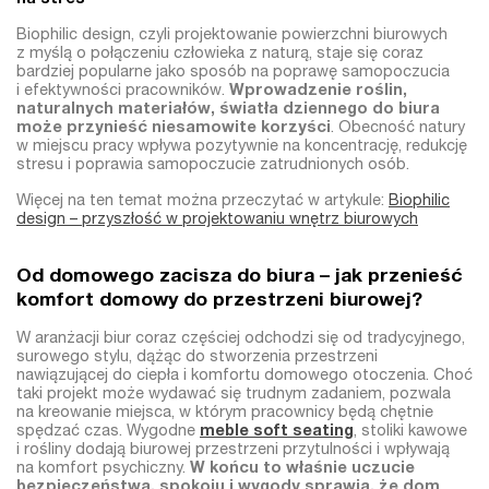
Biophilic design, czyli projektowanie powierzchni biurowych
z myślą o połączeniu człowieka z naturą, staje się coraz
bardziej popularne jako sposób na poprawę samopoczucia
i efektywności pracowników.
Wprowadzenie roślin,
naturalnych materiałów, światła dziennego do biura
może przynieść niesamowite korzyści
. Obecność natury
w miejscu pracy wpływa pozytywnie na koncentrację, redukcję
stresu i poprawia samopoczucie zatrudnionych osób.
Więcej na ten temat można przeczytać w artykule:
Biophilic
design – przyszłość w projektowaniu wnętrz biurowych
Od domowego zacisza do biura – jak przenieść
komfort domowy do przestrzeni biurowej?
W aranżacji biur coraz częściej odchodzi się od tradycyjnego,
surowego stylu, dążąc do stworzenia przestrzeni
nawiązującej do ciepła i komfortu domowego otoczenia. Choć
taki projekt może wydawać się trudnym zadaniem, pozwala
na kreowanie miejsca, w którym pracownicy będą chętnie
spędzać czas. Wygodne
meble soft seating
, stoliki kawowe
i rośliny dodają biurowej przestrzeni przytulności i wpływają
na komfort psychiczny.
W końcu to właśnie uczucie
bezpieczeństwa, spokoju i wygody sprawia, że dom