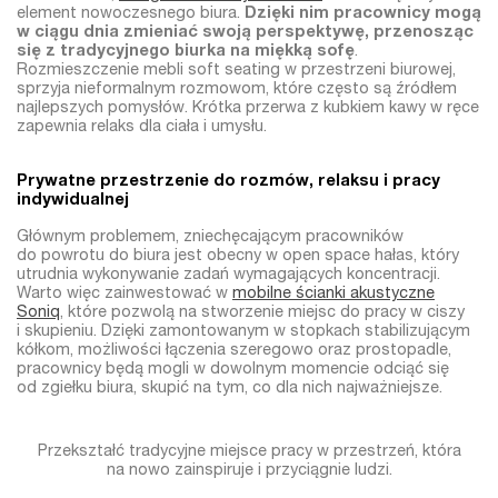
element nowoczesnego biura.
Dzięki nim pracownicy mogą
w ciągu dnia zmieniać swoją perspektywę, przenosząc
się z tradycyjnego biurka na miękką sofę
.
Rozmieszczenie mebli soft seating w przestrzeni biurowej,
sprzyja nieformalnym rozmowom, które często są źródłem
najlepszych pomysłów. Krótka przerwa z kubkiem kawy w ręce
zapewnia relaks dla ciała i umysłu.
Prywatne przestrzenie do rozmów, relaksu i pracy
indywidualnej
Głównym problemem, zniechęcającym pracowników
do powrotu do biura jest obecny w open space hałas, który
utrudnia wykonywanie zadań wymagających koncentracji.
Warto więc zainwestować w
mobilne ścianki akustyczne
Soniq
, które pozwolą na stworzenie miejsc do pracy w ciszy
i skupieniu. Dzięki zamontowanym w stopkach stabilizującym
kółkom, możliwości łączenia szeregowo oraz prostopadle,
pracownicy będą mogli w dowolnym momencie odciąć się
od zgiełku biura, skupić na tym, co dla nich najważniejsze.
Przekształć tradycyjne miejsce pracy w przestrzeń, która
na nowo zainspiruje i przyciągnie ludzi.