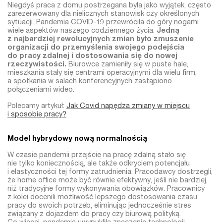
Niegdyś praca z domu postrzegana była jako wyjątek, często
zarezerwowany dla nielicznych stanowisk czy określonych
sytuacji. Pandemia COVID-19 przewróciła do góry nogami
wiele aspektów naszego codziennego życia.
Jedną
z najbardziej rewolucyjnych zmian było zmuszenie
organizacji do przemyślenia swojego podejścia
do pracy zdalnej i dostosowania się do nowej
rzeczywistości.
Biurowce zamieniły się w puste hale,
mieszkania stały się centrami operacyjnymi dla wielu firm,
a spotkania w salach konferencyjnych zastąpiono
połączeniami wideo.
Polecamy artykuł:
Jak Covid napędza zmiany w miejscu
i sposobie pracy?
Model hybrydowy nową normalnością
W czasie pandemii przejście na pracę zdalną stało się
nie tylko koniecznością, ale także odkryciem potencjału
i elastyczności tej formy zatrudnienia. Pracodawcy dostrzegli,
że home office może być równie efektywny, jeśli nie bardziej,
niż tradycyjne formy wykonywania obowiązków. Pracownicy
z kolei docenili możliwość lepszego dostosowania czasu
pracy do swoich potrzeb, eliminując jednocześnie stres
związany z dojazdem do pracy czy biurową polityką.