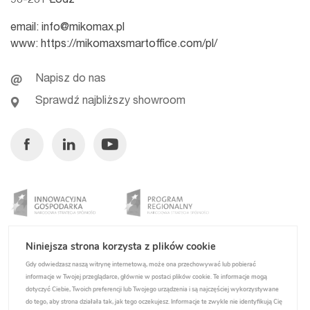
93-231 Łódź
email:
info@mikomax.pl
www:
https://mikomaxsmartoffice.com/pl/
Napisz do nas
Sprawdź najbliższy showroom
Facebook
Linkedin
Youtube
Niniejsza strona korzysta z plików cookie
Gdy odwiedzasz naszą witrynę internetową, może ona przechowywać lub pobierać
informacje w Twojej przeglądarce, głównie w postaci plików cookie. Te informacje mogą
dotyczyć Ciebie, Twoich preferencji lub Twojego urządzenia i są najczęściej wykorzystywane
do tego, aby strona działała tak, jak tego oczekujesz. Informacje te zwykle nie identyfikują Cię