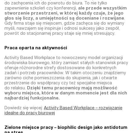
do zachęcenia ich do powrotu do biura. To nie tylko
zapewnienie szkoleń czy konferencji,
ale przede wszystkim
stworzenie przestrzeni, w której każdy czuje, że jego
głos się liczy, a umiejętności są doceniane i rozwijane
.
Gdy firma staje się miejscem, gdzie zachęca się do wymiany
myśli, nawzajem się inspiruje i odnosi sukcesy jako zespół,
powrót do stacjonarnej pracy staje się mniej stresujący.
Praca oparta na aktywności
Activity Based Workplace to nowoczesny model organizacji
środowiska biurowego, który zamiast stałych stanowisk pracy
oferuje różnorodne strefy dostosowane do konkretnych
zadań i potrzeb pracowników. W takim otoczeniu znajdziemy
zarówno ciche pomieszczenia do skupienia, jak i otwarte
przestrzenie do współpracy czy też specjalne miejsca
do relaksu.
Dzięki temu pracownicy mają możliwość
wyboru miejsca, które w danym momencie jest dla nich
najbardziej funkcjonalne.
Dowiedz się więcej:
Activity Based Workplace – rozwiązanie
idealne do pracy biurowej
Zielone miejsce pracy – biophilic design jako antidotum
na stres