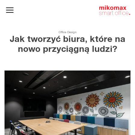
Szafy
Home
HushSpace
i kontenery
office
Office Design
Jak tworzyć biura, które na
nowo przyciągną ludzi?