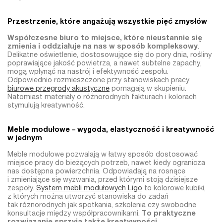
Przestrzenie, które angażują wszystkie pięć zmysłów
Współczesne biuro to miejsce, które nieustannie się
zmienia i oddziałuje na nas w sposób kompleksowy
.
Delikatne oświetlenie, dostosowujące się do pory dnia, rośliny
poprawiające jakość powietrza, a nawet subtelne zapachy,
mogą wpłynąć na nastrój i efektywność zespołu.
Odpowiednio rozmieszczone przy stanowiskach pracy
biurowe przegrody akustyczne
pomagają w skupieniu.
Natomiast materiały o różnorodnych fakturach i kolorach
stymulują kreatywność.
Meble modułowe – wygoda, elastyczność i kreatywność
w jednym
Meble modułowe pozwalają w łatwy sposób dostosować
miejsce pracy do bieżących potrzeb, nawet kiedy ogranicza
nas dostępna powierzchnia. Odpowiadają na rosnące
i zmieniające się wyzwania, przed którymi stoją dzisiejsze
zespoły.
System mebli modułowych Ligo
to kolorowe kubiki,
z których można utworzyć stanowiska do zadań
tak różnorodnych jak spotkania, szkolenia czy swobodne
konsultacje między współpracownikami.
To praktyczne