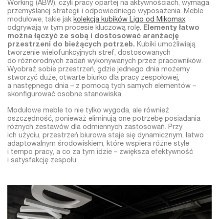
Working (ABW), czyli pracy opartej na aktywnościach, wymaga
przemyślanej strategii i odpowiedniego wyposażenia. Meble
modułowe, takie jak
kolekcja kubików Ligo od Mikomax
,
odgrywają w tym procesie kluczową rolę.
Elementy łatwo
można łączyć ze sobą i dostosować aranżację
przestrzeni do bieżących potrzeb.
Kubiki umożliwiają
tworzenie wielofunkcyjnych stref, dostosowanych
do różnorodnych zadań wykonywanych przez pracowników.
Wyobraź sobie przestrzeń, gdzie jednego dnia możemy
stworzyć duże, otwarte biurko dla pracy zespołowej,
a następnego dnia – z pomocą tych samych elementów –
skonfigurować osobne stanowiska.
Modułowe meble to nie tylko wygoda, ale również
oszczędność, ponieważ eliminują one potrzebę posiadania
różnych zestawów dla odmiennych zastosowań. Przy
ich użyciu, przestrzeń biurowa staje się dynamicznym, łatwo
adaptowalnym środowiskiem, które wspiera różne style
i tempo pracy, a co za tym idzie – zwiększa efektywność
i satysfakcję zespołu.