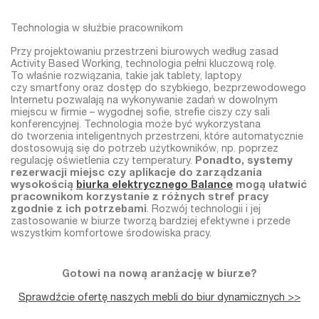
Technologia w służbie pracownikom
Przy projektowaniu przestrzeni biurowych według zasad
Activity Based Working, technologia pełni kluczową rolę.
To właśnie rozwiązania, takie jak tablety, laptopy
czy smartfony oraz dostęp do szybkiego, bezprzewodowego
Internetu pozwalają na wykonywanie zadań w dowolnym
miejscu w firmie – wygodnej sofie, strefie ciszy czy sali
konferencyjnej. Technologia może być wykorzystana
do tworzenia inteligentnych przestrzeni, które automatycznie
dostosowują się do potrzeb użytkowników, np. poprzez
regulację oświetlenia czy temperatury.
Ponadto, systemy
rezerwacji miejsc czy aplikacje do zarządzania
wysokością
biurka elektrycznego Balance
mogą ułatwić
pracownikom korzystanie z różnych stref pracy
zgodnie z ich potrzebami
. Rozwój technologii i jej
zastosowanie w biurze tworzą bardziej efektywne i przede
wszystkim komfortowe środowiska pracy.
Gotowi na nową aranżację w biurze?
Sprawdźcie ofertę naszych mebli do biur dynamicznych >>