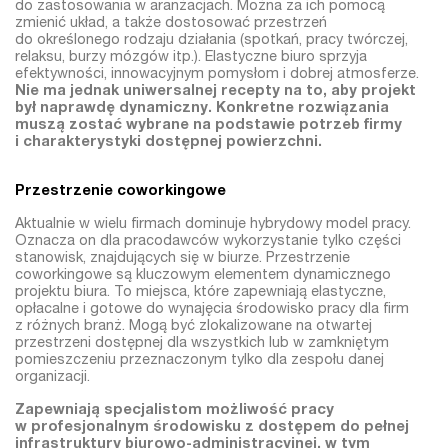
do zastosowania w aranżacjach. Można za ich pomocą
zmienić układ, a także dostosować przestrzeń
do określonego rodzaju działania (spotkań, pracy twórczej,
relaksu, burzy mózgów itp.). Elastyczne biuro sprzyja
efektywności, innowacyjnym pomysłom i dobrej atmosferze.
Nie ma jednak uniwersalnej recepty na to, aby projekt
był naprawdę dynamiczny. Konkretne rozwiązania
muszą zostać wybrane na podstawie potrzeb firmy
i charakterystyki dostępnej powierzchni.
Przestrzenie coworkingowe
Aktualnie w wielu firmach dominuje hybrydowy model pracy.
Oznacza on dla pracodawców wykorzystanie tylko części
stanowisk, znajdujących się w biurze. Przestrzenie
coworkingowe są kluczowym elementem dynamicznego
projektu biura. To miejsca, które zapewniają elastyczne,
opłacalne i gotowe do wynajęcia środowisko pracy dla firm
z różnych branż. Mogą być zlokalizowane na otwartej
przestrzeni dostępnej dla wszystkich lub w zamkniętym
pomieszczeniu przeznaczonym tylko dla zespołu danej
organizacji.
Zapewniają specjalistom możliwość pracy
w profesjonalnym środowisku z dostępem do pełnej
infrastruktury biurowo-administracyjnej, w tym