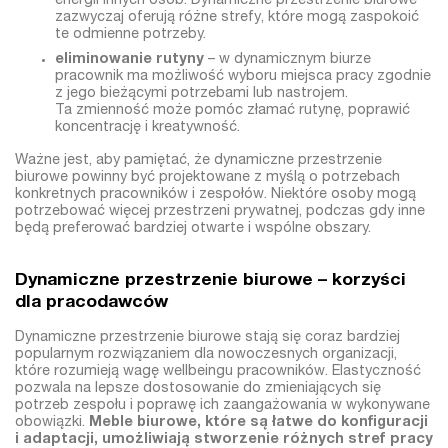
energii innych osób. Dynamiczne przestrzenie biurowe
zazwyczaj oferują różne strefy, które mogą zaspokoić
te odmienne potrzeby.
eliminowanie rutyny
– w dynamicznym biurze
pracownik ma możliwość wyboru miejsca pracy zgodnie
z jego bieżącymi potrzebami lub nastrojem.
Ta zmienność może pomóc złamać rutynę, poprawić
koncentrację i kreatywność.
Ważne jest, aby pamiętać, że dynamiczne przestrzenie
biurowe powinny być projektowane z myślą o potrzebach
konkretnych pracowników i zespołów. Niektóre osoby mogą
potrzebować więcej przestrzeni prywatnej, podczas gdy inne
będą preferować bardziej otwarte i wspólne obszary.
Dynamiczne przestrzenie biurowe – korzyści
dla pracodawców
Dynamiczne przestrzenie biurowe stają się coraz bardziej
popularnym rozwiązaniem dla nowoczesnych organizacji,
które rozumieją wagę wellbeingu pracowników. Elastyczność
pozwala na lepsze dostosowanie do zmieniających się
potrzeb zespołu i poprawę ich zaangażowania w wykonywane
obowiązki.
Meble biurowe, które są łatwe do konfiguracji
i adaptacji, umożliwiają stworzenie różnych stref pracy