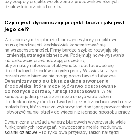
czy zespoły projektowe złożone z pracowników różnych
działów lub przedsiębiorstw.
Czym jest dynamiczny projekt biura i jaki jest
jego cel?
W dzisiejszym krajobrazie biurowym wybory projektowe
muszą bardziej niż kiedykolwiek koncentrować się
na wszechstronności. Firmy bardzo szybko rozwijają się
i zmieniają strategie biznesowe. Podejmują nowe wyzwania
lub całkowicie przebudowują procedury,
aby zmaksymalizować efektywność i dostosować się
do aktualnych trendów na rynku pracy. W związku z tym
przestrzenie biurowe nie mogą pozostawać statyczne.
Dynamiczny projekt biura zakłada stworzenie
środowiska, które może być łatwo dostosowane
do różnych potrzeb, funkcji i zastosowań
. W tej
koncepcji jedna przestrzeń może służyć wielu celom.
To doskonały wybór dla otwartych przestrzeni biurowych oraz
małych firm, które muszą wykorzystać dostępną powierzchnię
i stworzyć na niej strefy do więcej niż jednego sposobu pracy.
Dynamiczna aranżacja wnętrz biurowych wykorzystuje wiele
funkcjonalnych rozwiązań. Nowoczesne meble modułowe,
ścianki działowe
– to tylko dwa przykłady takich narzędzi