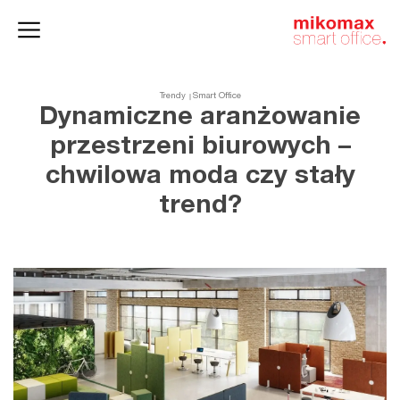
Szafy
Home
HushSpace
i kontenery
office
Trendy
Smart Office
Dynamiczne aranżowanie
przestrzeni biurowych –
chwilowa moda czy stały
trend?