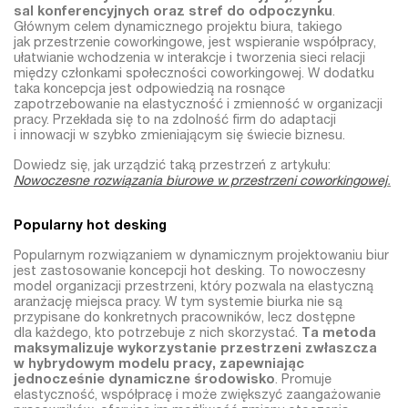
sal konferencyjnych oraz stref do odpoczynku
.
Głównym celem dynamicznego projektu biura, takiego
jak przestrzenie coworkingowe, jest wspieranie współpracy,
ułatwianie wchodzenia w interakcje i tworzenia sieci relacji
między członkami społeczności coworkingowej. W dodatku
taka koncepcja jest odpowiedzią na rosnące
zapotrzebowanie na elastyczność i zmienność w organizacji
pracy. Przekłada się to na zdolność firm do adaptacji
i innowacji w szybko zmieniającym się świecie biznesu.
Dowiedz się, jak urządzić taką przestrzeń z artykułu:
Nowoczesne rozwiązania biurowe w przestrzeni coworkingowej
.
Popularny hot desking
Popularnym rozwiązaniem w dynamicznym projektowaniu biur
jest zastosowanie koncepcji hot desking. To nowoczesny
model organizacji przestrzeni, który pozwala na elastyczną
aranżację miejsca pracy. W tym systemie biurka nie są
przypisane do konkretnych pracowników, lecz dostępne
dla każdego, kto potrzebuje z nich skorzystać.
Ta metoda
maksymalizuje wykorzystanie przestrzeni zwłaszcza
w hybrydowym modelu pracy, zapewniając
jednocześnie dynamiczne środowisko
. Promuje
elastyczność, współpracę i może zwiększyć zaangażowanie