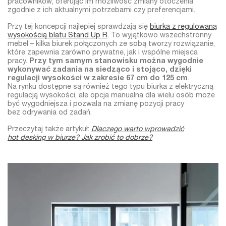
pracowników, oferując im możliwość zmiany otoczenia
zgodnie z ich aktualnymi potrzebami czy preferencjami.
Przy tej koncepcji najlepiej sprawdzają się
biurka z regulowaną
wysokością blatu Stand Up R
. To wyjątkowo wszechstronny
mebel – kilka biurek połączonych ze sobą tworzy rozwiązanie,
które zapewnia zarówno prywatne, jak i wspólne miejsca
pracy.
Przy tym samym stanowisku można wygodnie
wykonywać zadania na siedząco i stojąco, dzięki
regulacji wysokości w zakresie 67 cm do 125 cm
.
Na rynku dostępne są również tego typu biurka z elektryczną
regulacją wysokości, ale opcja manualna dla wielu osób może
być wygodniejsza i pozwala na zmianę pozycji pracy
bez odrywania od zadań.
Przeczytaj także artykuł:
Dlaczego warto wprowadzić
hot desking w biurze? Jak zrobić to dobrze?