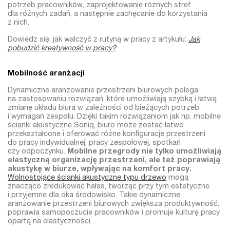
potrzeb pracowników, zaprojektowanie różnych stref
dla różnych zadań, a następnie zachęcanie do korzystania
z nich.
Dowiedz się, jak walczyć z rutyną w pracy z artykułu:
Jak
pobudzić kreatywność w pracy?
Mobilność aranżacji
Dynamiczne aranżowanie przestrzeni biurowych polega
na zastosowaniu rozwiązań, które umożliwiają szybką i łatwą
zmianę układu biura w zależności od bieżących potrzeb
i wymagań zespołu. Dzięki takim rozwiązaniom jak np. mobilne
ścianki akustyczne Soniq, biuro może zostać łatwo
przekształcone i oferować różne konfiguracje przestrzeni
do pracy indywidualnej, pracy zespołowej, spotkań
czy odpoczynku.
Mobilne przegrody nie tylko umożliwiają
elastyczną organizację przestrzeni, ale też poprawiają
akustykę w biurze, wpływając na komfort pracy.
Wolnostojące ścianki akustyczne typu drzewo
mogą
znacząco zredukować hałas, tworząc przy tym estetyczne
i przyjemne dla oka środowisko. Takie dynamiczne
aranżowanie przestrzeni biurowych zwiększa produktywność,
poprawia samopoczucie pracowników i promuje kulturę pracy
opartą na elastyczności.