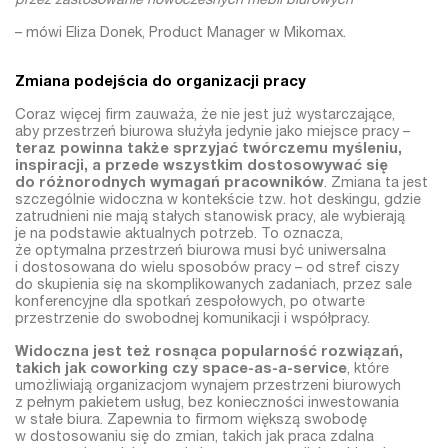
przez zastosowanie nowoczesnych mebli biurowych
– mówi Eliza Donek, Product Manager w Mikomax.
Zmiana podejścia do organizacji pracy
Coraz więcej firm zauważa, że nie jest już wystarczające,
aby przestrzeń biurowa służyła jedynie jako miejsce pracy –
teraz powinna także sprzyjać twórczemu myśleniu,
inspiracji, a przede wszystkim dostosowywać się
do różnorodnych wymagań pracowników
. Zmiana ta jest
szczególnie widoczna w kontekście tzw. hot deskingu, gdzie
zatrudnieni nie mają stałych stanowisk pracy, ale wybierają
je na podstawie aktualnych potrzeb. To oznacza,
że optymalna przestrzeń biurowa musi być uniwersalna
i dostosowana do wielu sposobów pracy – od stref ciszy
do skupienia się na skomplikowanych zadaniach, przez sale
konferencyjne dla spotkań zespołowych, po otwarte
przestrzenie do swobodnej komunikacji i współpracy.
Widoczna jest też rosnąca popularność rozwiązań,
takich jak coworking czy space-as-a-service
, które
umożliwiają organizacjom wynajem przestrzeni biurowych
z pełnym pakietem usług, bez konieczności inwestowania
w stałe biura. Zapewnia to firmom większą swobodę
w dostosowaniu się do zmian, takich jak praca zdalna