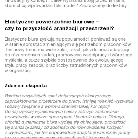
innowacyjny koncept? Jakie wyzwania stoją przed firmami,
które chcą wprowadzić taki model? Zapraszamy do lektury.
Elastyczne powierzchnie biurowe –
czy to przyszłość aranżacji przestrzeni?
Elastyczne biura zyskują na popularności, ponieważ są one
w stanie sprostać zmieniającym się potrzebom pracowników.
Ten nowy trend ma wiele zalet, takich jak zdolność adaptacji
do różnorodnych zadań, promowanie współpracy i twórczego
myślenia, a także szybkie dostosowanie do ewoluującego
stylu pracy zespołu oraz liczby zatrudnionych pracowników
w organizacji.
Zdaniem eksperta
Pomimo oczywistych zalet dotyczących elastycznego
zaprojektowania przestrzeni do pracy, istnieją również wyzwania
i obawy związane z wprowadzaniem takiej koncepcji.
Do najczęściej wymienianych należy zaliczyć zachowanie
prywatności w biurze open space i kontrola hałasu. Dlatego,
chociaż dynamiczne biura wydają się obiecujące, przyszłość
tej aranżacji zależy od zdolności do równoważenia korzyści
z wyzwaniami, jak też odpowiedniej adaptacji warunków pracy