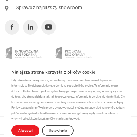
Sprawdź najbliższy showroom
Facebook
Linkedin
Youtube
Niniejsza strona korzysta z plików cookie
Gdy odwiedzasz naszą witrynę internetową, może ona przechowywać lub pobierać
informacje w Twojej przeglądarce, głównie w postaci plików cookie. Te informacje mogą
dotyczyć Ciebie, Twoich preferencji lub Twojego urządzenia i są najczęściej wykorzystywane
do tego, aby strona działała tak, jak tego oczekujesz. Informacje te zwykle nie identyfikują Cię
bezpośrednio, ale mogą zapewnić Ci bardziej spersonalizowane korzystanie z naszej witryny.
Ponieważ szanujemy Twoje prawo do prywatności, możesz nie zezwalać na niektóre rodzaje
plików cookie, jednak ich zablokowanie może mieć negatywny wpływ na korzystanie z
witryny i usługi, które jesteśmy Ci w stanie zaoferować.
Polityka prywatności
Akceptuj
Ustawienia