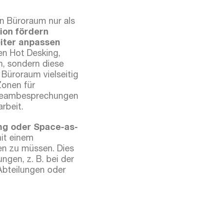
n Büroraum nur als
ion fördern
eiter anpassen
en Hot Desking,
n, sondern diese
Büroraum vielseitig
Zonen für
 Teambesprechungen
rbeit.
ng oder Space-as-
it einem
en zu müssen. Dies
gen, z. B. bei der
 Abteilungen oder