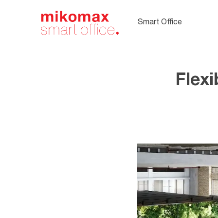
Soft Seating,
Polstermöbel
Smart Office
fürs Büro
Flex