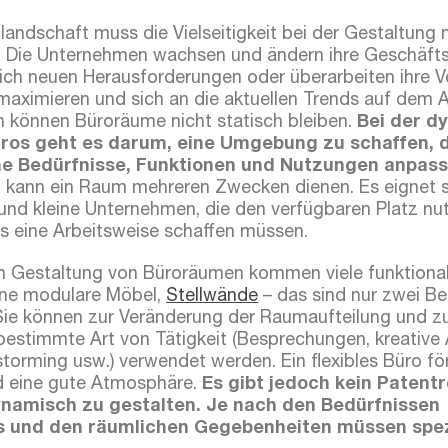
olandschaft muss die Vielseitigkeit bei der Gestaltung
. Die Unternehmen wachsen und ändern ihre Geschäfts
 sich neuen Herausforderungen oder überarbeiten ihre V
 maximieren und sich an die aktuellen Trends auf dem 
h können Büroräume nicht statisch bleiben.
Bei der d
ros geht es darum, eine Umgebung zu schaffen, di
he Bedürfnisse, Funktionen und Nutzungen anpas
 kann ein Raum mehreren Zwecken dienen. Es eignet s
und kleine Unternehmen, die den verfügbaren Platz nu
ls eine Arbeitsweise schaffen müssen.
n Gestaltung von Büroräumen kommen viele funktiona
rne modulare Möbel,
Stellwände
– das sind nur zwei Bei
 Sie können zur Veränderung der Raumaufteilung und 
estimmte Art von Tätigkeit (Besprechungen, kreative 
torming usw.) verwendet werden. Ein flexibles Büro för
nd eine gute Atmosphäre.
Es gibt jedoch kein Patent
dynamisch zu gestalten. Je nach den Bedürfnissen
 und den räumlichen Gegebenheiten müssen spez