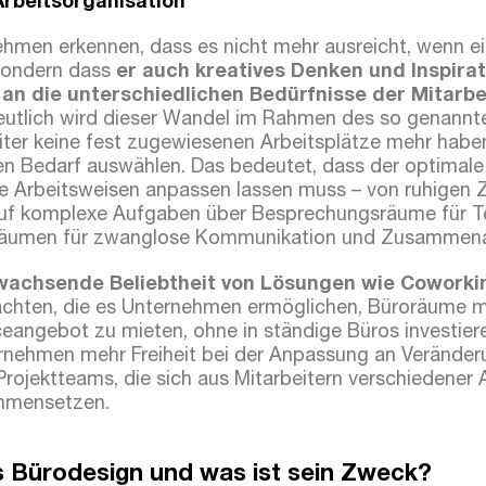
rbeitsorganisation
hmen erkennen, dass es nicht mehr ausreicht, wenn ei
 sondern dass
er auch kreatives Denken und Inspirat
m an die unterschiedlichen Bedürfnisse der Mitarb
eutlich wird dieser Wandel im Rahmen des so genannt
iter keine fest zugewiesenen Arbeitsplätze mehr habe
en Bedarf auswählen. Das bedeutet, dass der optimale 
ele Arbeitsweisen anpassen lassen muss – von ruhigen 
 auf komplexe Aufgaben über Besprechungsräume für
 Räumen für zwanglose Kommunikation und Zusammena
wachsende Beliebtheit von Lösungen wie Coworki
chten, die es Unternehmen ermöglichen, Büroräume m
angebot zu mieten, ohne in ständige Büros investier
rnehmen mehr Freiheit bei der Anpassung an Veränderun
 Projektteams, die sich aus Mitarbeitern verschiedener
mmensetzen.
es Bürodesign und was ist sein Zweck?