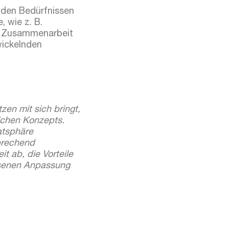
lnden Bedürfnissen
, wie z. B.
er Zusammenarbeit
wickelnden
tzen mit sich bringt,
lchen Konzepts.
atsphäre
prechend
t ab, die Vorteile
ssenen Anpassung