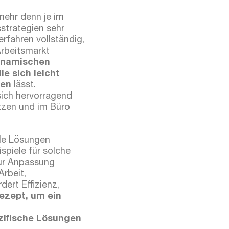
 mehr denn je im
strategien sehr
erfahren vollständig,
Arbeitsmarkt
ynamischen
e sich leicht
sen
lässt.
ich hervorragend
tzen und im Büro
le Lösungen
spiele für solche
zur Anpassung
Arbeit,
dert Effizienz,
rezept, um ein
ifische Lösungen