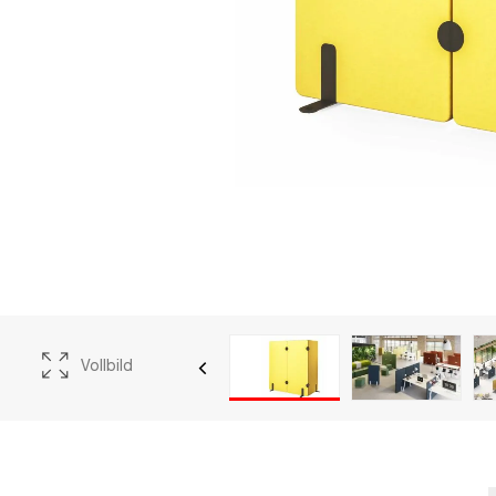
der Verordnung (EU)
aments und des
utz natürlicher
personenbezogener
hr (DSGVO) teilen
re Kontaktaufnahme
personenbezogenen
Vollbild
ndenz, der
g Ihrer Anfragen
lar angegebener
beitung der
KOMAX Spółka z o.
Polen,
der Verarbeitung