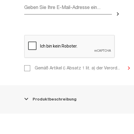
Gemäß Artikel 6 Absatz 1 lit. a) 
Gemäß Artikel 6 Absatz 1 lit. a) der Verord...
2016/679 des Europäischen Parl
Rates vom 27. April 2016 zum Sch
Personen bei der Verarbeitung 
Daten und zum freien Datenverke
wir Ihnen mit, dass Sie durch Ih
mit uns der Verarbeitung Ihrer 
Produktbeschreibung
Daten zum Zwecke der Korrespo
Kommunikation, der Beantwortun
und anderer von Ihnen im Formu
Zwecke zustimmen. Für die Verar
personenbezogenen Daten ist MI
o. ul. Dostawcza 4, 93-231 Łódź, 
verantwortlich. Die Einzelheiten 