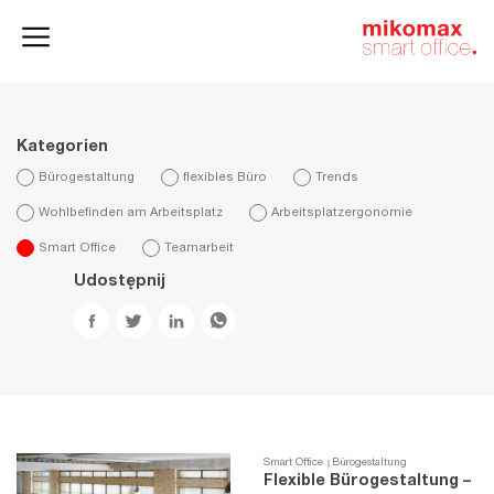
Aktenschränke
und
Homeoffice
Büroschränke
Kategorien
Bürogestaltung
flexibles Büro
Trends
Wohlbefinden am Arbeitsplatz
Arbeitsplatzergonomie
Smart Office
Teamarbeit
Udostępnij
Smart Office
Bürogestaltung
Flexible Bürogestaltung –