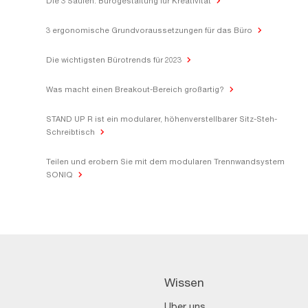
Die 3 Säulen: Bürogestaltung für Kreativität
3 ergonomische Grundvoraussetzungen für das Büro
Die wichtigsten Bürotrends für 2023
Was macht einen Breakout-Bereich großartig?
STAND UP R ist ein modularer, höhenverstellbarer Sitz-Steh-
Schreibtisch
Teilen und erobern Sie mit dem modularen Trennwandsystem
SONIQ
Wissen
Über uns