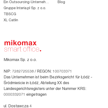
Ein Outsourcing-Unternehmen
Blog
Gruppe Interia.pl Sp. z o.o.
TBSCG
XL Catlin
Mikomax Sp. z o.o.
NIP: 7282725538 / REGON: 100703371
Das Unternehmen ist beim Bezirksgericht für Łódź -
Śródmieście in Łódź, Abteilung XX des
Landesgerichtsregisters unter der Nummer KRS:
0000332071 eingetragen
ul. Dostawcza 4