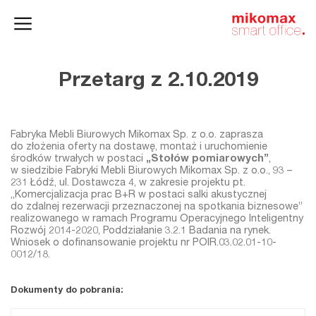
Szafy
Home
HushSpace
i kontenery
office
Przetarg z 2.10.2019
Fabryka Mebli Biurowych Mikomax Sp. z o.o. zaprasza
do złożenia oferty na dostawę, montaż i uruchomienie
środków trwałych w postaci
„Stołów pomiarowych”
,
w siedzibie Fabryki Mebli Biurowych Mikomax Sp. z o.o., 93 –
231 Łódź, ul. Dostawcza 4, w zakresie projektu pt.
„Komercjalizacja prac B+R w postaci salki akustycznej
do zdalnej rezerwacji przeznaczonej na spotkania biznesowe”
realizowanego w ramach Programu Operacyjnego Inteligentny
Rozwój 2014-2020, Poddziałanie 3.2.1 Badania na rynek.
Wniosek o dofinansowanie projektu nr POIR.03.02.01-10-
0012/18.
Dokumenty do pobrania: