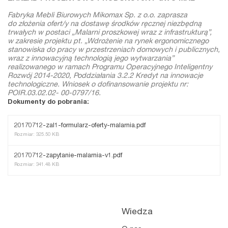
Fabryka Mebli Biurowych Mikomax Sp. z o.o. zaprasza
do złożenia ofert/y na dostawę środków ręcznej niezbędną
trwałych w postaci „Malarni proszkowej wraz z infrastrukturą”,
w zakresie projektu pt. „Wdrożenie na rynek ergonomicznego
stanowiska do pracy w przestrzeniach domowych i publicznych,
wraz z innowacyjną technologią jego wytwarzania”
realizowanego w ramach Programu Operacyjnego Inteligentny
Rozwój 2014-2020, Poddziałania 3.2.2 Kredyt na innowacje
technologiczne. Wniosek o dofinansowanie projektu nr:
POIR.03.02.02- 00-0797/16.
Dokumenty do pobrania:
20170712-zal1-formularz-oferty-malarnia.pdf
Rozmiar: 325.50 KB
20170712-zapytanie-malarnia-v1.pdf
Rozmiar: 341.48 KB
Wiedza