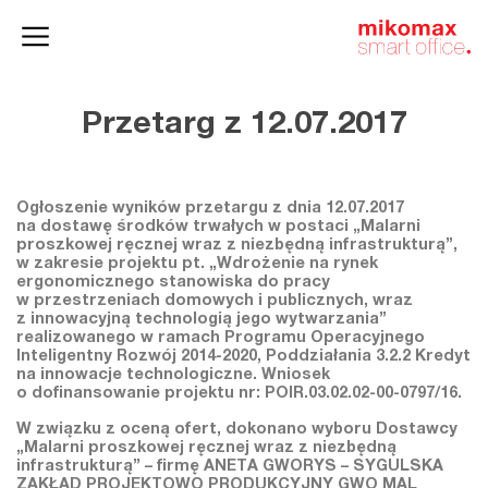
Szafy
Home
HushSpace
i kontenery
office
Przetarg z 12.07.2017
Ogłoszenie wyników przetargu z dnia 12.07.2017
na dostawę środków trwałych w postaci „Malarni
proszkowej ręcznej wraz z niezbędną infrastrukturą”,
w zakresie projektu pt. „Wdrożenie na rynek
ergonomicznego stanowiska do pracy
w przestrzeniach domowych i publicznych, wraz
z innowacyjną technologią jego wytwarzania”
realizowanego w ramach Programu Operacyjnego
Inteligentny Rozwój 2014-2020, Poddziałania 3.2.2 Kredyt
na innowacje technologiczne. Wniosek
o dofinansowanie projektu nr: POIR.03.02.02-00-0797/16.
W związku z oceną ofert, dokonano wyboru Dostawcy
„Malarni proszkowej ręcznej wraz z niezbędną
infrastrukturą” – firmę ANETA GWORYS – SYGULSKA
ZAKŁAD PROJEKTOWO PRODUKCYJNY GWO MAL