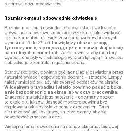
o zdrowiu oczu pracowników.
Rozmiar ekranu i odpowiednie oświetlenie
Rozmiar monitora i oświetlenie to dwie kluczowe kwestie
wpływające na cyfrowe zmęczenie wzroku. Idealna wielkość
ekranu komputera dla większości pracowników biurowych
wynosi od 19 do 27 cali.
Im większy obszar pracy,
tym oczy mniej się męczą, gdyż nie muszą skupiać się
na drobnych elementach
. Warto również, aby monitory
wyposażone były w technologię EyeCare łączącą filtr światła
niebieskiego z kontrolą migotania ekranu.
Stanowisko pracy powinno być jak najlepiej oświetlone przez
naturalne światło i odpowiednio dobrane – sztuczne. Lampy
należy umieścić tak, aby nie tworzyć odblasków na ekranie
.
W idealnym przypadku światło powinno padać z boku,
a nie bezpośrednio na ekran lub w oczy pracownika
.
Znaczenie ma także jego natężenie – optymalny poziom
to około 500 luksów. Jasność monitora powinna być
regulowana tak, aby była zgodna z otoczeniem. Ekran
nie może być ani zbyt jasny, ani zbyt ciemny, aby nie
powodować zmęczenia oczu.
Więcej na temat oświetlenia na stanowisku pracy biurowej