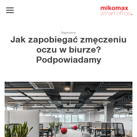
Szafy
Home
HushSpace
i kontenery
office
Ergonomia
Jak zapobiegać zmęczeniu
oczu w biurze?
Podpowiadamy