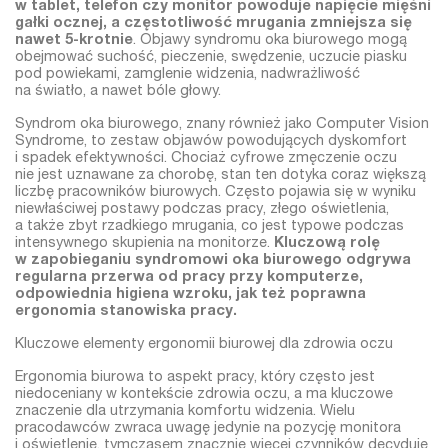
w tablet, telefon czy monitor powoduje napięcie mięśni
gałki ocznej, a częstotliwość mrugania zmniejsza się
nawet 5-krotnie
. Objawy syndromu oka biurowego mogą
obejmować suchość, pieczenie, swędzenie, uczucie piasku
pod powiekami, zamglenie widzenia, nadwrażliwość
na światło, a nawet bóle głowy.
Syndrom oka biurowego, znany również jako Computer Vision
Syndrome, to zestaw objawów powodujących dyskomfort
i spadek efektywności. Chociaż cyfrowe zmęczenie oczu
nie jest uznawane za chorobę, stan ten dotyka coraz większą
liczbę pracowników biurowych. Często pojawia się w wyniku
niewłaściwej postawy podczas pracy, złego oświetlenia,
a także zbyt rzadkiego mrugania, co jest typowe podczas
intensywnego skupienia na monitorze.
Kluczową rolę
w zapobieganiu syndromowi oka biurowego odgrywa
regularna przerwa od pracy przy komputerze,
odpowiednia higiena wzroku, jak też poprawna
ergonomia stanowiska pracy.
Kluczowe elementy ergonomii biurowej dla zdrowia oczu
Ergonomia biurowa to aspekt pracy, który często jest
niedoceniany w kontekście zdrowia oczu, a ma kluczowe
znaczenie dla utrzymania komfortu widzenia. Wielu
pracodawców zwraca uwagę jedynie na pozycję monitora
i oświetlenie, tymczasem znacznie więcej czynników decyduje