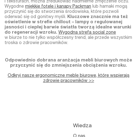
i teksturach, można zredukować nadmierne zmęczenie oczu.
Wygodne
miękkie fotele i kanapy Packman
lub hamaki mogą
przyczynić się do stworzenia środowiska, które pozwoli
oderwać się od gonitwy myśli.
Kluczowe znacznie ma też
oświetlenie w strefie chillout – lampy o regulowanej
jasności i ciepłej barwie światła tworzą idealne warunki
do regeneracji wzroku.
Wygodna strefa social zone
w biurze to nie tylko współczesny trend, ale przede wszystkim
troska o zdrowie pracowników.
Odpowiednio dobrana aranżacja mebli biurowych może
przyczynić się do zmniejszenia obciążenia wzroku.
Odkryj nasze ergonomiczne meble biurowe, które wspierają
zdrowie pracowników >>
Wiedza
O nas