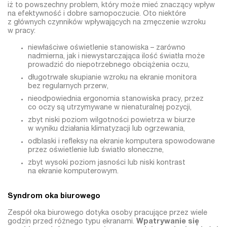
iż to powszechny problem, który może mieć znaczący wpływ
na efektywność i dobre samopoczucie. Oto niektóre
z głównych czynników wpływających na zmęczenie wzroku
w pracy:
niewłaściwe oświetlenie stanowiska – zarówno
nadmierna, jak i niewystarczająca ilość światła może
prowadzić do niepotrzebnego obciążenia oczu,
długotrwałe skupianie wzroku na ekranie monitora
bez regularnych przerw,
nieodpowiednia ergonomia stanowiska pracy, przez
co oczy są utrzymywane w nienaturalnej pozycji,
zbyt niski poziom wilgotności powietrza w biurze
w wyniku działania klimatyzacji lub ogrzewania,
odblaski i refleksy na ekranie komputera spowodowane
przez oświetlenie lub światło słoneczne,
zbyt wysoki poziom jasności lub niski kontrast
na ekranie komputerowym.
Syndrom oka biurowego
Zespół oka biurowego dotyka osoby pracujące przez wiele
godzin przed różnego typu ekranami.
Wpatrywanie się