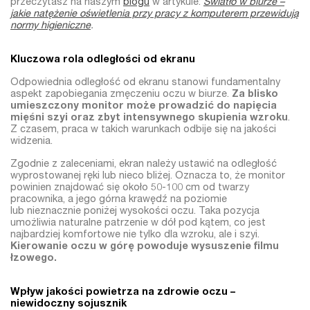
przeczytasz na naszym
blogu
w artykule:
Światło w biurze –
jakie natężenie oświetlenia przy pracy z komputerem przewidują
normy higieniczne
.
Kluczowa rola odległości od ekranu
Odpowiednia odległość od ekranu stanowi fundamentalny
aspekt zapobiegania zmęczeniu oczu w biurze.
Za blisko
umieszczony monitor może prowadzić do napięcia
mięśni szyi oraz zbyt intensywnego skupienia wzroku
.
Z czasem, praca w takich warunkach odbije się na jakości
widzenia.
Zgodnie z zaleceniami, ekran należy ustawić na odległość
wyprostowanej ręki lub nieco bliżej. Oznacza to, że monitor
powinien znajdować się około 50-100 cm od twarzy
pracownika, a jego górna krawędź na poziomie
lub nieznacznie poniżej wysokości oczu. Taka pozycja
umożliwia naturalne patrzenie w dół pod kątem, co jest
najbardziej komfortowe nie tylko dla wzroku, ale i szyi.
Kierowanie oczu w górę powoduje wysuszenie filmu
łzowego.
Wpływ jakości powietrza na zdrowie oczu –
niewidoczny sojusznik