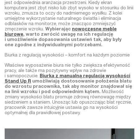
jest odpowiednia aranżacja przestrzeni. Kiedy ekran
komputera jest zbyt nisko lub zbyt wysoko w stosunku do linii
wzroku, zmusza to oczy do nadmiernego wysiłku. Z kolei
umiejętne wykorzystanie naturalnego światła i eliminacja
odblasków na monitorze, może znacząco zmniejszyć
zmęczenie wzroku.
Wybierając
nowoczesne meble
biurowe
, warto zwrócić uwagę na ich regulację
i umożliwienie dopasowania ustawień tak, aby były
one zgodne z indywidualnymi potrzebami.
Biurka z regulacją wysokości – komfort na każdym poziomie
Właściwe wyposażenie biura nie tylko zwiększa efektywność
pracy, ale także ma pozytywny wpływ na zdrowie
i samopoczucie.
Biurka z manualną regulacją wysokości
Stand Up R
umożliwiają dostosowanie położenia blatu
do wzrostu pracownika, tak aby monitor znajdował się
na linii wzroku i pod odpowiednim kątem.
Możliwość
zmiany wysokości blatu promuje zdrową równowagę między
siedzeniem a staniem. Unosząc lub opuszczając blat ręcznie,
pracownik zawsze intuicyjnie ustawia go na wysokości
optymalnej dla prawidłowej postawy.