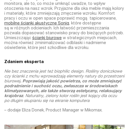
monitora, ale to, co może umknąć uwadze, to wpływ
otoczenia na nasz wzrok. Przyjazne dla oka meble mają kolory
i materiały, które zmniejszają zmęczenie wzroku. Komfort
pracy i oczu w open space poprawić mogą tapicerowane,
mobilne ścianki akustyczne Soniq
, które dostępne
są w różnych odcieniach. Ich łatwość przemieszczania
pozwala dopasować stanowisko pracy do bieżących potrzeb.
Umieszczając
ścianki biurowe
w strategicznych miejscach,
można również zminimalizować odblaski i nadmierne
oświetlenie, które jest szkodliwe dla wzroku.
Zdaniem eksperta
Nie bez znaczenia jest też biophilic design. Rośliny doniczkowe
czy ścianki z mchu wprowadzają elementy natury do przestrzeni
biurowej
. Poprawiają jakość powietrza, co może zmniejszyć
podrażnienie i suchość oczu, zwłaszcza w środowiskach
klimatyzowanych, ale także stworzą estetyczny, relaksujący
krajobraz
. Naturalny, zielony kolor roślin jest kojący dla oczu
po długim skupianiu się na ekranie komputera
– dodaje Eliza Donek, Product Manager w Mikomax.