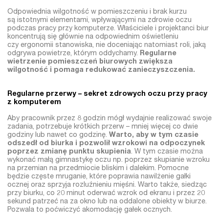
Odpowiednia wilgotność w pomieszczeniu i brak kurzu
są istotnymi elementami, wpływającymi na zdrowie oczu
podczas pracy przy komputerze. Właściciele i projektanci biur
koncentrują się głównie na odpowiednim oświetleniu
czy ergonomii stanowiska, nie doceniając natomiast roli, jaką
odgrywa powietrze, którym oddychamy.
Regularne
wietrzenie pomieszczeń biurowych zwiększa
wilgotność i pomaga redukować zanieczyszczenia.
Regularne przerwy – sekret zdrowych oczu przy pracy
z komputerem
Aby pracownik przez 8 godzin mógł wydajnie realizować swoje
zadania, potrzebuje krótkich przerw – mniej więcej co dwie
godziny lub nawet co godzinę.
Warto, aby w tym czasie
odszedł od biurka i pozwolił wzrokowi na odpoczynek
poprzez zmianę punktu skupienia
. W tym czasie można
wykonać małą gimnastykę oczu np. poprzez skupianie wzroku
na przemian na przedmiocie bliskim i dalekim. Pomocne
będzie częste mruganie, które poprawia nawilżenie gałki
ocznej oraz sprzyja rozluźnieniu mięśni. Warto także, siedząc
przy biurku, co 20 minut oderwać wzrok od ekranu i przez 20
sekund patrzeć na za okno lub na oddalone obiekty w biurze.
Pozwala to poćwiczyć akomodację gałek ocznych.