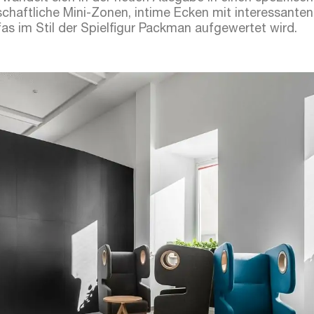
chaftliche Mini-Zonen, intime Ecken mit interessante
as im Stil der Spielfigur Packman aufgewertet wird.