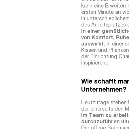
wohnlichen Note. Da
kann eine Erweiteru
ersten Minute an wo
in unterschiedliche
des Arbeitsplatzes 
in einer gemütlic
von Komfort, Ruhe 
auswirkt.
In einer 
Kissen und Pflanzen
der Einrichtung Cha
inspirierend.
Wie schafft man
Unternehmen?
Heutzutage stehen 
der einerseits den M
im Team zu arbeit
durchzuführen und
Der offene Raum ver