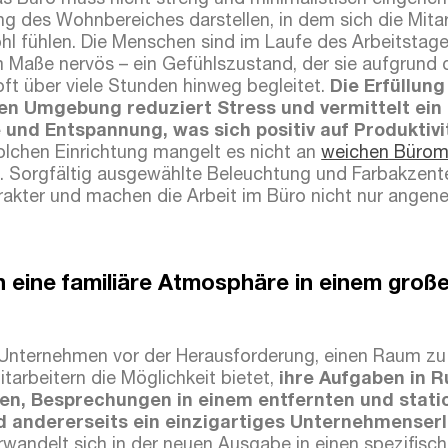
s Büro muss nicht streng und minimalistisch eingeric
ng des Wohnbereiches darstellen, in dem sich die Mitar
hl fühlen. Die Menschen sind im Laufe des Arbeitstag
m Maße nervös – ein Gefühlszustand, der sie aufgrund d
oft über viele Stunden hinweg begleitet.
Die Erfüllun
hen Umgebung reduziert Stress und vermittelt ein
und Entspannung, was sich positiv auf Produktivi
solchen Einrichtung mangelt es nicht an
weichen Bürom
. Sorgfältig ausgewählte Beleuchtung und Farbakzente
rakter und machen die Arbeit im Büro nicht nur ange
 eine familiäre Atmosphäre in einem groß
Unternehmen vor der Herausforderung, einen Raum zu 
itarbeitern die Möglichkeit bietet,
ihre Aufgaben in R
en, Besprechungen in einem entfernten und stati
 andererseits ein einzigartiges Unternehmenserle
wandelt sich in der neuen Ausgabe in einen spezifisc