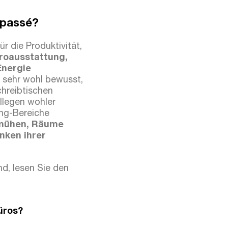
 passé?
 die Produktivität,
roausstattung,
Energie
 sehr wohl bewusst,
hreibtischen
llegen wohler
ing-Bereiche
emühen, Räume
nken ihrer
d, lesen Sie den
üros?