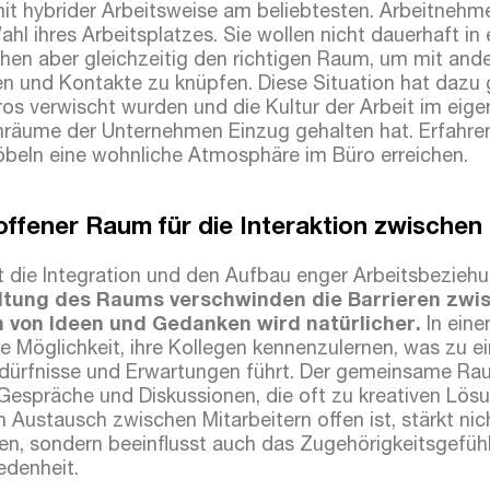
 mit hybrider Arbeitsweise am beliebtesten. Arbeitnehm
 Wahl ihres Arbeitsplatzes. Sie wollen nicht dauerhaft i
hen aber gleichzeitig den richtigen Raum, um mit and
 und Kontakte zu knüpfen. Diese Situation hat dazu 
os verwischt wurden und die Kultur der Arbeit im eig
nenräume der Unternehmen Einzug gehalten hat. Erfahren
öbeln eine wohnliche Atmosphäre im Büro erreichen.
offener Raum für die Interaktion zwischen
 die Integration und den Aufbau enger Arbeitsbezieh
altung des Raums verschwinden die Barrieren zw
 von Ideen und Gedanken wird natürlicher.
In ein
ie Möglichkeit, ihre Kollegen kennenzulernen, was zu 
edürfnisse und Erwartungen führt. Der gemeinsame Rau
Gespräche und Diskussionen, die oft zu kreativen Lös
n Austausch zwischen Mitarbeitern offen ist, stärkt nic
en, sondern beeinflusst auch das Zugehörigkeitsgefühl
edenheit.