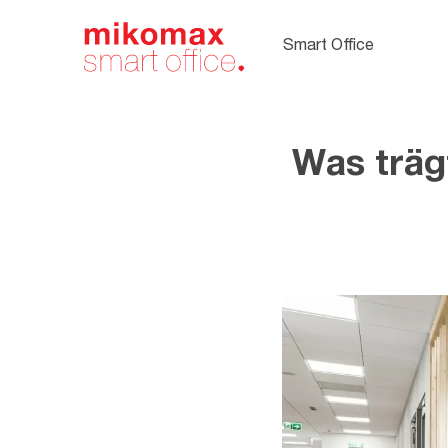
Soft Seating,
Polstermöbel
Smart Office
fürs Büro
Was trägt