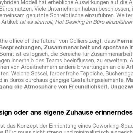
 hybriden Modell hat erhebliche Auswirkungen auf die A
e Büros nutzen. Viele Unternehmen haben beschlossen, 
gemeinsam genutzte Schreibtische einzuführen. Weiter
 Artikel:
Ist es sinnvoll, Hot Desking im Büro einzuführ
the office of the future“ von Colliers zeigt, dass
Ferna
r Besprechungen, Zusammenarbeit und spontane I
 Somit ist es logisch, die Bereiche für Zusammenarbei
ngen innerhalb des Teams beeinflussen, zu erweitern.
onen von Arbeitnehmern andere Erwartungen an die Ar
iten. Weiche Sessel, farbenfrohe Teppiche, Bücherrega
nd in Büros durchaus gängige Gestaltungselemente.
Ma
gang die Atmosphäre von Freundlichkeit, Ungezw
ign oder ans eigene Zuhause erinnernde
st das Konzept der Einrichtung eines Coworking-Spac