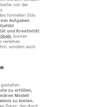
htet werden, sondern
beiter von der
es
es formellen Stils
g von Aufgaben
 Gefühl
tät und Kreativität
öbeln
, bunten
 verleihen
nehm, sondern auch
en
gestalten,
uhe zu erfüllen,
onären Modell
bnis zu bieten.
hen Raum, der durch