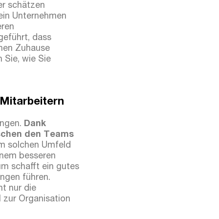
er schätzen
n ein Unternehmen
eren
geführt, dass
enen Zuhause
 Sie, wie Sie
 Mitarbeitern
ungen.
Dank
ischen den Teams
em solchen Umfeld
einem besseren
m schafft ein gutes
ungen führen.
ht nur die
 zur Organisation