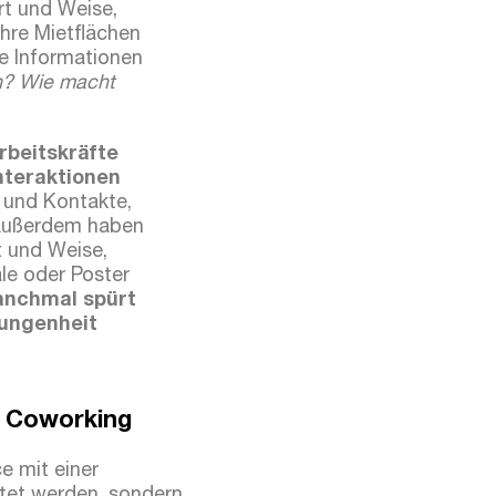
rt und Weise,
ihre Mietflächen
e Informationen
en? Wie macht
rbeitskräfte
nteraktionen
t und Kontakte,
 Außerdem haben
t und Weise,
le oder Poster
nchmal spürt
ungenheit
s Coworking
e mit einer