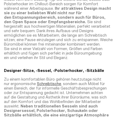
Möbel vom Soft Seating-Typ wie weiche Sofas, Sessel oder
Polsterhocker im Chillout-Bereich sorgen für Komfort
während einer Arbeitspause.
Ihr attraktives Design macht
sie zu einer beliebten Wahl nicht nur für
den Entspannungsbereich, sondern auch für Büros,
den Open Space oder Empfangsbereiche.
Sie sind
hergestellt aus hochwertigen Materialien, perfekt verarbeitet
und sehr bequem. Dank ihres Aufbaus und Designs
ermöglichen sie es Mitarbeitern, die lange am Schreibtisch
sitzen, eine Pause einzulegen und sich zu entspannen. Weiche
Büromöbel können frei miteinander kombiniert werden.
Sie sind in einer Vielzahl von Formen, Größen und Farben
erhältlich und fügen sich perfekt in jede Büroumgebung
ein und verleihen ihr Stil und Eleganz.
Designer-Sitze, -Sessel, -Polsterhocker, -Sitzbälle
Zu einem komfortablen Büro gehören heutzutage nicht
nur ergonomische
Schreibtische
, sondern auch Möbel für
einen Bereich, der für informelle Geschäftsbesprechungen
oder zur Entspannung gedacht ist. Unternehmen achten
auf die Gestaltung und Ästhetik ihrer Büroräume, was sich
auf den Komfort und das Wohlbefinden der Mitarbeiter
auswirkt.
Neben traditionellen Sesseln sind auch
Designersessel, Polsterhocker, Schaukeln oder
Sitzbälle erhältlich, die eine einzigartige Atmosphäre