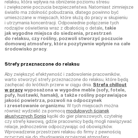
relaksu, która wpływa na obniżenie poziomu stresu
i zwiększenie poczucia bezpieczeństwa. Natomiast zimniejsze
światło ma zdolność pobudzania, dlatego powinno być
umieszczane w miejscach, które służą do pracy w skupieniu
i utrzymania koncentracji. Odpowiednie połączenie tych
rodzajów oświetlenia wraz z dbałością o detale
, takie
jak wygodne miejsca do siedzenia, przestrzeń
do relaksu, czy rośliny, pozwoli stworzyć poczucie
domowej atmosfery, która pozytywnie wpłynie na całe
środowisko pracy
.
Strefy przeznaczone do relaksu
Aby zwiększyć efektywność i zadowolenie pracowników,
warto stworzyć strefy przeznaczone do relaksu, które będą
zachęcać do krótkich przerw w ciągu dnia.
Strefa chillout
w pracy
wyposażona w wygodne meble (sofy, fotele,
pufy, huśtawki, hamaki), a także rośliny poprawiające
jakość powietrza, pozwoli na odpoczynek
i zresetowanie organizmu
. W tych miejscach można
również wydzielić za pomocą
modułowych ścianek
akustycznych Soniq
kąciki do gier planszowych, czytelnię
czy strefę kawową, gdzie pracownicy będą mogli nawiązywać
relacje, jednocześnie odpoczywając od obowiązków.
Wprowadzenie przestrzeni relaksu do firmy z pewnością
przyczyni się do zbudowania przyjaznej atmosfery,