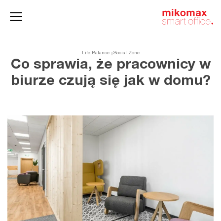
Szafy
Home
HushSpace
i kontenery
office
Life Balance
Social Zone
Co sprawia, że pracownicy w
biurze czują się jak w domu?