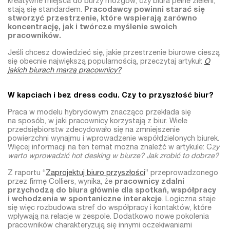
kreatywne miejsca do burzy mózgów, czy biura pełne zieleni,
stają się standardem.
Pracodawcy powinni starać się
stworzyć przestrzenie, które wspierają zarówno
koncentrację, jak i twórcze myślenie swoich
pracowników.
Jeśli chcesz dowiedzieć się, jakie przestrzenie biurowe cieszą
się obecnie największą popularnością, przeczytaj artykuł:
O
jakich biurach marzą pracownicy?
W kapciach i bez dress codu. Czy to przyszłość biur?
Praca w modelu hybrydowym znacząco przekłada się
na sposób, w jaki pracownicy korzystają z biur. Wiele
przedsiębiorstw zdecydowało się na zmniejszenie
powierzchni wynajmu i wprowadzenie współdzielonych biurek.
Więcej informacji na ten temat można znaleźć w artykule: C
zy
warto wprowadzić hot desking w biurze? Jak zrobić to dobrze?
Z raportu “
Zaprojektuj biuro przyszłości
” przeprowadzonego
przez firmę Colliers, wynika, że
pracownicy zdalni
przychodzą do biura głównie dla spotkań, współpracy
i wchodzenia w spontaniczne interakcje
. Logiczna staje
się więc rozbudowa stref do współpracy i kontaktów, które
wpływają na relacje w zespole. Dodatkowo nowe pokolenia
pracowników charakteryzują się innymi oczekiwaniami