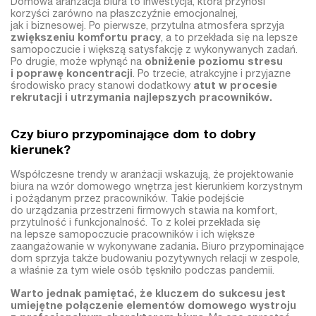
Domowa aranżacja biura to inwestycja, która przynosi
korzyści zarówno na płaszczyźnie emocjonalnej,
jak i biznesowej. Po pierwsze, przytulna atmosfera sprzyja
zwiększeniu komfortu pracy
, a to przekłada się na lepsze
samopoczucie i większą satysfakcję z wykonywanych zadań.
Po drugie, może wpłynąć na
obniżenie poziomu stresu
i poprawę koncentracji
. Po trzecie, atrakcyjne i przyjazne
środowisko pracy stanowi dodatkowy
atut w procesie
rekrutacji i utrzymania najlepszych pracowników.
Czy biuro przypominające dom to dobry
kierunek?
Współczesne trendy w aranżacji wskazują, że projektowanie
biura na wzór domowego wnętrza jest kierunkiem korzystnym
i pożądanym przez pracowników. Takie podejście
do urządzania przestrzeni firmowych stawia na komfort,
przytulność i funkcjonalność. To z kolei przekłada się
na lepsze samopoczucie pracowników i ich większe
zaangażowanie w wykonywane zadania
.
Biuro przypominające
dom sprzyja także budowaniu pozytywnych relacji w zespole,
a właśnie za tym wiele osób tęskniło podczas pandemii.
Warto jednak pamiętać, że kluczem do sukcesu jest
umiejętne połączenie elementów domowego wystroju