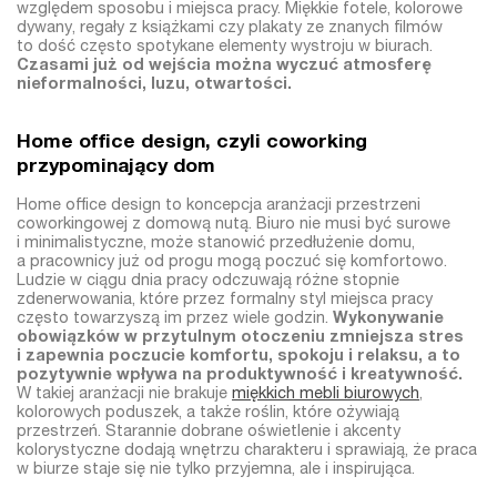
względem sposobu i miejsca pracy. Miękkie fotele, kolorowe
dywany, regały z książkami czy plakaty ze znanych filmów
to dość często spotykane elementy wystroju w biurach.
Czasami już od wejścia można wyczuć atmosferę
nieformalności, luzu, otwartości.
Home office design, czyli coworking
przypominający dom
Home office design to koncepcja aranżacji przestrzeni
coworkingowej z domową nutą. Biuro nie musi być surowe
i minimalistyczne, może stanowić przedłużenie domu,
a pracownicy już od progu mogą poczuć się komfortowo.
Ludzie w ciągu dnia pracy odczuwają różne stopnie
zdenerwowania, które przez formalny styl miejsca pracy
często towarzyszą im przez wiele godzin.
Wykonywanie
obowiązków w przytulnym otoczeniu zmniejsza stres
i zapewnia poczucie komfortu, spokoju i relaksu, a to
pozytywnie wpływa na produktywność i kreatywność.
W takiej aranżacji nie brakuje
miękkich mebli biurowych
,
kolorowych poduszek, a także roślin, które ożywiają
przestrzeń. Starannie dobrane oświetlenie i akcenty
kolorystyczne dodają wnętrzu charakteru i sprawiają, że praca
w biurze staje się nie tylko przyjemna, ale i inspirująca.