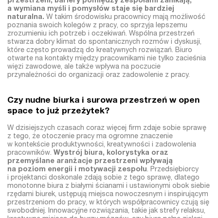
przestrzeni, bariery pomiędzy zespołami zanikają,
a wymiana myśli i pomysłów staje się bardziej
naturalna.
W takim środowisku pracownicy mają możliwość
poznania swoich kolegów z pracy, co sprzyja lepszemu
zrozumieniu ich potrzeb i oczekiwań. Wspólna przestrzeń
stwarza dobry klimat do spontanicznych rozmów i dyskusji,
które często prowadzą do kreatywnych rozwiązań. Biuro
otwarte na kontakty między pracownikami nie tylko zacieśnia
więzi zawodowe, ale także wpływa na poczucie
przynależności do organizacji oraz zadowolenie z pracy.
Czy nudne biurka i surowa przestrzeń w open
space to już przeżytek?
W dzisiejszych czasach coraz więcej firm zdaje sobie sprawę
z tego, że otoczenie pracy ma ogromne znaczenie
w kontekście produktywności, kreatywności i zadowolenia
pracowników.
Wystrój biura, kolorystyka oraz
przemyślane aranżacje przestrzeni wpływają
na poziom energii i motywacji zespołu
. Przedsiębiorcy
i projektanci doskonale zdają sobie z tego sprawę, dlatego
monotonne biura z białymi ścianami i ustawionymi obok siebie
rzędami biurek, ustępują miejsca nowoczesnym i inspirującym
przestrzeniom do pracy, w których współpracownicy czują się
swobodniej. Innowacyjne rozwiązania, takie jak strefy relaksu,