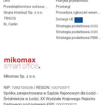
DKV
Polityka prywatności
Przedsiębiorstwo outsourcingowe
Przetargi
Grupa Interia.pl Sp. z o.o.
Procedura zgłoszeń wewnętrznych
TBSCG
Dotacje UE
XL Catlin
Strategia podatkowa 2022
Strategia podatkowa 2023
Strategia podatkowa FBM 2023
Mikomax Sp. z o.o.
NIP: 7282725538 / REGON: 100703371
Spółka zarejestrowana w Sądzie Rejonowym dla Łodzi -
Śródmieście w Łodzi, XX Wydziale Krajowego Rejestru
Sądowego pod numerem KRS: 0000332071