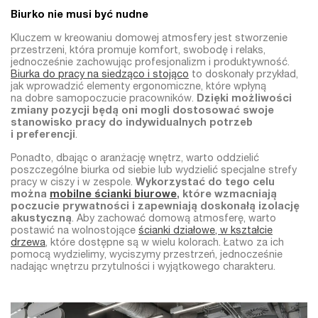
Biurko nie musi być nudne
Kluczem w kreowaniu domowej atmosfery jest stworzenie
przestrzeni, która promuje komfort, swobodę i relaks,
jednocześnie zachowując profesjonalizm i produktywność.
Biurka do pracy na siedząco i stojąco
to doskonały przykład,
jak wprowadzić elementy ergonomiczne, które wpłyną
na dobre samopoczucie pracowników.
Dzięki możliwości
zmiany pozycji będą oni mogli dostosować swoje
stanowisko pracy do indywidualnych potrzeb
i preferencji
.
Ponadto, dbając o aranżację wnętrz, warto oddzielić
poszczególne biurka od siebie lub wydzielić specjalne strefy
pracy w ciszy i w zespole.
Wykorzystać do tego celu
można
mobilne ścianki biurowe
, które wzmacniają
poczucie prywatności i zapewniają doskonałą izolację
akustyczną
. Aby zachować domową atmosferę, warto
postawić na wolnostojące
ścianki działowe, w kształcie
drzewa
, które dostępne są w wielu kolorach. Łatwo za ich
pomocą wydzielimy, wyciszymy przestrzeń, jednocześnie
nadając wnętrzu przytulności i wyjątkowego charakteru.