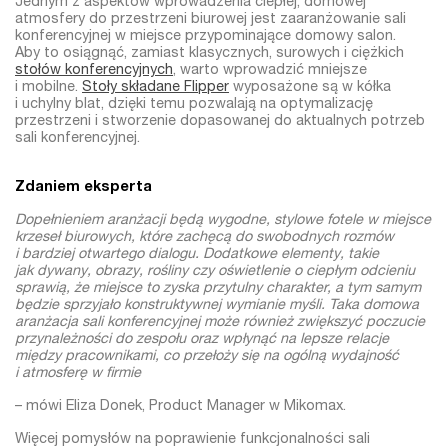
Jednym z aspektów wprowadzenia ciepłej, domowej
atmosfery do przestrzeni biurowej jest zaaranżowanie sali
konferencyjnej w miejsce przypominające domowy salon.
Aby to osiągnąć, zamiast klasycznych, surowych i ciężkich
stołów konferencyjnych
, warto wprowadzić mniejsze
i mobilne.
Stoły składane Flipper
wyposażone są w kółka
i uchylny blat, dzięki temu pozwalają na optymalizację
przestrzeni i stworzenie dopasowanej do aktualnych potrzeb
sali konferencyjnej.
Zdaniem eksperta
Dopełnieniem aranżacji będą wygodne, stylowe fotele w miejsce
krzeseł biurowych, które zachęcą do swobodnych rozmów
i bardziej otwartego dialogu. Dodatkowe elementy, takie
jak dywany, obrazy, rośliny czy oświetlenie o ciepłym odcieniu
sprawią, że miejsce to zyska przytulny charakter, a tym samym
będzie sprzyjało konstruktywnej wymianie myśli. Taka domowa
aranżacja sali konferencyjnej może również zwiększyć poczucie
przynależności do zespołu oraz wpłynąć na lepsze relacje
między pracownikami, co przełoży się na ogólną wydajność
i atmosferę w firmie
– mówi Eliza Donek, Product Manager w Mikomax.
Więcej pomysłów na poprawienie funkcjonalności sali