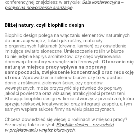
konferencyjnej znajdziesz w artykule:
Sala konferencyjna –
pomysł na nowoczesne aranżacje
.
Bliżej natury, czyli biophilic design
Biophilic design polega na włączaniu elementów naturalnych
do aranżacji wnętrz, takich jak rośliny, materiały
o organicznych fakturach (drewno, kamień) czy oświetlenie
imitujące światło słoneczne. Umieszczenie roślin w biurze
to nie jedynie kaprys architektów, czy chęć wykreowania
domowej atmosfery we wnętrzach firmowych.
Otaczanie się
naturą w miejscu pracy wpływa na poprawę
samopoczucia, zwiększenie koncentracji oraz redukcję
stresu
. Wprowadzenie zieleni w biurze, czy to w postaci
donic z roślinami, zielonych ścian, czy ogrodów
wewnętrznych, może przyczynić się również do poprawy
jakości powietrza oraz wizualnej atrakcyjności przestrzeni.
Stosując biophilic design w firmie stworzysz przestrzeń, która
sprzyja relaksowi, kreatywności oraz integracji zespołu, a tym
samym wspiera sukces firmy na wielu płaszczyznach.
Chcesz dowiedzieć się więcej o roślinach w miejscu pracy?
Przeczytaj także artykuł:
Biophilic design – przyszłość
w projektowaniu wnętrz biurowych
.