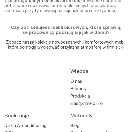
z profesjonalnym charakterem biura
. Ma ono sprostać
potrzebom i oczekiwaniom współczesnych pracowników,
nie tracąc przy tym swojej funkcjonalności i efektywności.
Czy potrzebujesz mebli biurowych, które sprawią,
że pracownicy poczują się jak w domu?
Zobacz naszą kolekcję nowoczesnych i komfortowych mebli,
które pomogą wykreować przyjazną atmosferę w firmie >>
Wiedza
O nas
Raporty
Produkcja
Elastyczne biuro
Realizacje
Materiały
Daikin Airconditioning
Blog