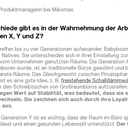
 Produktmanagerin bei Mikomax.
hiede gibt es in der Wahrnehmung der Arb
en X, Y und Z?
effen bis zu vier Generationen aufeinander: Babyboom
l Natives. Sie unterscheiden sich in ihrer Einstellung zu
 vom Unternehmen genutzten Räume. Die Generation X,
eboren wurde, ist an traditionelle Büros gewöhnt und 
arate Räume. Das Gleichgewicht zwischen Privatsphär
ist es eine gute Idee, z. B.
freistehende Schalldämmwä
 den Schreibtischen von Großraumbüros aufzustellen
egen Wert auf Stabilität, was bedeutet, dass sie 
wechseln. Sie zeichnen sich auch durch ihre Loyal
 aus.
er Generation Y ist es wichtig, dass der Raum im Büro 
lässt und einen gesunden Lebensstil unterstützt.
Der 