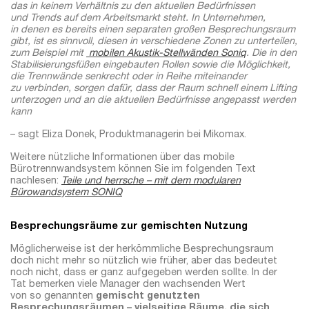
das in keinem Verhältnis zu den aktuellen Bedürfnissen
und Trends auf dem Arbeitsmarkt steht. In Unternehmen,
in denen es bereits einen separaten großen Besprechungsraum
gibt, ist es sinnvoll, diesen in verschiedene Zonen zu unterteilen,
zum Beispiel mit
mobilen Akustik-Stellwänden Soniq
. Die in den
Stabilisierungsfüßen eingebauten Rollen sowie die Möglichkeit,
die Trennwände senkrecht oder in Reihe miteinander
zu verbinden, sorgen dafür, dass der Raum schnell einem Lifting
unterzogen und an die aktuellen Bedürfnisse angepasst werden
kann
– sagt Eliza Donek, Produktmanagerin bei Mikomax.
Weitere nützliche Informationen über das mobile
Bürotrennwandsystem können Sie im folgenden Text
nachlesen:
Teile und herrsche – mit dem modularen
Bürowandsystem SONIQ
Besprechungsräume zur gemischten Nutzung
Möglicherweise ist der herkömmliche Besprechungsraum
doch nicht mehr so nützlich wie früher, aber das bedeutet
noch nicht, dass er ganz aufgegeben werden sollte. In der
Tat bemerken viele Manager den wachsenden Wert
von so genannten
gemischt genutzten
Besprechungsräumen – vielseitige Räume, die sich