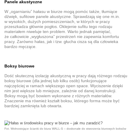
Panele akustyczne
W „ogarnianiu”
hałasu w biurze
mogą pomóc także, tłumiące
dźwięk, sufitowe
panele akustyczne
. Sprawdzają się one m.in.
w wysokich, dużych pomieszczeniach, w których w pracy
przeszkadza głównie pogłos. Oklejenie sufitu tego rodzaju
materiałem niweluje ten problem. Warto jednak pamiętać,
że całkowicie „wygłuszona” przestrzeń nie zapewnia komfortu
pracy. Zarówno hałas, jak i tzw. głucha cisza są dla człowieka
bardzo męczące.
Boksy biurowe
Dość skuteczną
izolację akustyczną
w pracy dają różnego rodzaju
boksy biurowe
(dla jednej lub kilku osób) funkcjonujące
najczęściej w ramach większego open space. Wyciszenie dzięki
nim jest większe lub mniejsze, zależnie od danej konstrukcji.
Boksy mogą być bowiem wykonane z różnych materiałów.
Znaczenie ma również kształt boksu, którego forma może być
bardziej zamknięta lub otwarta.
Fot. Wolnostojące ścianki do biura WALL-S – doskonałe do stworzenia biurowych boksów