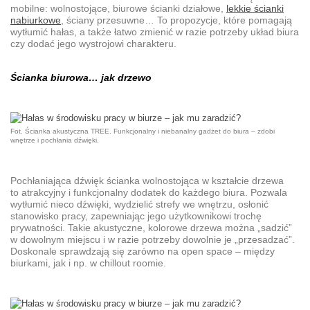
mobilne:
wolnostojące,
biurowe ścianki działowe,
lekkie ścianki
nabiurkowe
,
ściany przesuwne
… To propozycje, które pomagają
wytłumić hałas, a także łatwo zmienić w razie potrzeby układ biura
czy dodać jego wystrojowi charakteru.
Ścianka biurowa
… jak drzewo
Fot. Ścianka akustyczna TREE. Funkcjonalny i niebanalny gadżet do biura – zdobi
wnętrze i pochłania dźwięki.
Pochłaniająca dźwięk
ścianka wolnostojąca
w kształcie drzewa
to atrakcyjny i funkcjonalny dodatek do każdego biura. Pozwala
wytłumić nieco dźwięki, wydzielić strefy we wnętrzu, osłonić
stanowisko pracy, zapewniając jego użytkownikowi trochę
prywatności. Takie akustyczne, kolorowe drzewa można „sadzić”
w dowolnym miejscu i w razie potrzeby dowolnie je „przesadzać”.
Doskonale sprawdzają się zarówno na open space – między
biurkami, jak i np. w chillout roomie.