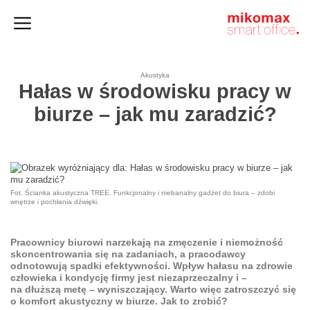
Szafy
Home
HushSpace
i kontenery
office
Akustyka
Hałas w środowisku pracy w
biurze – jak mu zaradzić?
Fot. Ścianka akustyczna TREE. Funkcjonalny i niebanalny gadżet do biura – zdobi
wnętrze i pochłania dźwięki.
Pracownicy biurowi narzekają na zmęczenie i niemożność
skoncentrowania się na zadaniach, a pracodawcy
odnotowują spadki efektywności.
Wpływ hałasu na zdrowie
człowieka
i kondycję firmy jest niezaprzeczalny i –
na dłuższą metę – wyniszczający. Warto więc zatroszczyć się
o komfort akustyczny w biurze. Jak to zrobić?