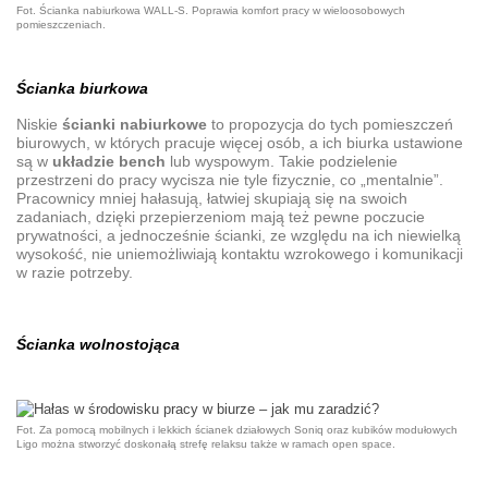
Fot. Ścianka nabiurkowa WALL-S. Poprawia komfort pracy w wieloosobowych
pomieszczeniach.
Ścianka biurkowa
Niskie
ścianki nabiurkowe
to propozycja do tych pomieszczeń
biurowych, w których pracuje więcej osób, a ich biurka ustawione
są w
układzie bench
lub wyspowym. Takie podzielenie
przestrzeni do pracy wycisza nie tyle fizycznie, co „mentalnie”.
Pracownicy mniej hałasują, łatwiej skupiają się na swoich
zadaniach, dzięki przepierzeniom mają też pewne poczucie
prywatności, a jednocześnie ścianki, ze względu na ich niewielką
wysokość, nie uniemożliwiają kontaktu wzrokowego i komunikacji
w razie potrzeby.
Ścianka wolnostojąca
Fot. Za pomocą mobilnych i lekkich ścianek działowych Soniq oraz kubików modułowych
Ligo można stworzyć doskonałą strefę relaksu także w ramach open space.