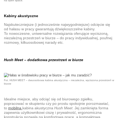
na open space.
Kabiny akustyczne
Najskuteczniejsze (i jednocześnie najwygodniejsze) odcięcie się
od
hałasu w pracy
gwarantują
dźwiękoszczelne kabiny
.
To nowoczesne, uniwersalne rozwiązania oferujące wyciszoną,
niezależną przestrzeń w biurze – do pracy indywidualnej, poufnej
rozmowy, kilkuosobowej narady etc.
Hush Meet
– dodatkowa przestrzeń w biurze
Fot. HUSH MEET – dwuosobowa kabina akustyczna – niezależna, wyciszona przestrzeń w
biurze
Idealne miejsce, aby odciąć się od biurowego zgiełku,
popracować w skupieniu czy po prostu spokojnie porozmawiać,
to
mobilna
kabina akustyczna
Hush Meet
. Jej zamknięta forma
zapewnia użytkownikowi ciszę i prywatność, ergonomiczna
konstrukcja pozwala na komfortową pracę, a kompaktowa