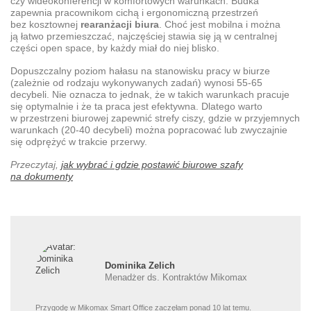
czy wideokonferencji w komfortowych warunkach. Budka
zapewnia pracownikom cichą i ergonomiczną przestrzeń
bez kosztownej
rearanżacji biura
. Choć jest mobilna i można
ją łatwo przemieszczać, najczęściej stawia się ją w centralnej
części open space, by każdy miał do niej blisko.
Dopuszczalny poziom hałasu na stanowisku pracy
w biurze
(zależnie od rodzaju wykonywanych zadań) wynosi 55-65
decybeli. Nie oznacza to jednak, że w takich warunkach pracuje
się optymalnie i że ta praca jest efektywna. Dlatego warto
w przestrzeni biurowej zapewnić strefy ciszy, gdzie w przyjemnych
warunkach (20-40 decybeli) można popracować lub zwyczajnie
się odprężyć w trakcie przerwy.
Przeczytaj,
jak wybrać i gdzie postawić biurowe szafy
na dokumenty
Dominika Zelich
Menadżer ds. Kontraktów Mikomax
Przygodę w Mikomax Smart Office zaczęłam ponad 10 lat temu.