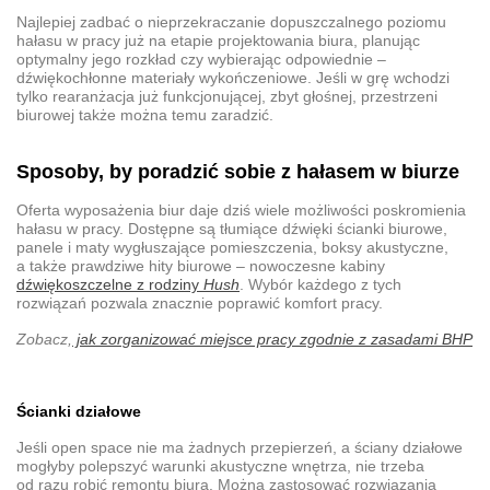
Najlepiej zadbać o nieprzekraczanie
dopuszczalnego poziomu
hałasu w pracy
już na etapie projektowania biura, planując
optymalny jego rozkład czy wybierając odpowiednie –
dźwiękochłonne materiały wykończeniowe. Jeśli w grę wchodzi
tylko rearanżacja już funkcjonującej, zbyt głośnej, przestrzeni
biurowej także można temu zaradzić.
Sposoby, by poradzić sobie z
hałasem w biurze
Oferta wyposażenia biur daje dziś wiele możliwości poskromienia
hałasu w pracy
. Dostępne są tłumiące dźwięki
ścianki biurowe
,
panele i
maty wygłuszające
pomieszczenia,
boksy akustyczne
,
a także prawdziwe hity biurowe – nowoczesne kabiny
dźwiękoszczelne z rodziny
Hush
. Wybór każdego z tych
rozwiązań pozwala znacznie poprawić komfort pracy.
Zobacz,
jak zorganizować miejsce pracy zgodnie z zasadami BHP
Ścianki działowe
Jeśli open space nie ma żadnych przepierzeń, a
ściany działowe
mogłyby polepszyć warunki akustyczne wnętrza, nie trzeba
od razu robić remontu biura. Można zastosować rozwiązania