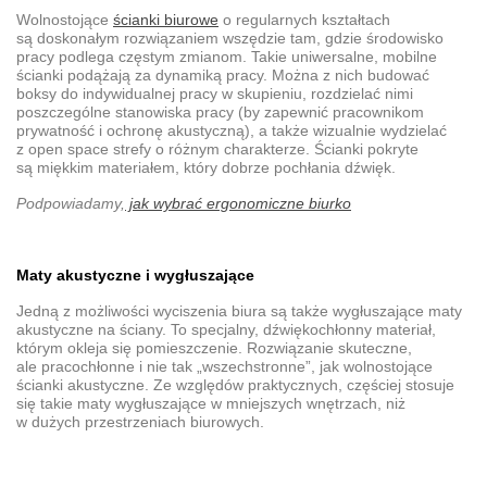
Wolnostojące
ścianki biurowe
o regularnych kształtach
są doskonałym rozwiązaniem wszędzie tam, gdzie środowisko
pracy podlega częstym zmianom. Takie uniwersalne,
mobilne
ścianki
podążają za dynamiką pracy. Można z nich budować
boksy do indywidualnej pracy w skupieniu, rozdzielać nimi
poszczególne stanowiska pracy (by zapewnić pracownikom
prywatność i ochronę akustyczną), a także wizualnie wydzielać
z open space strefy o różnym charakterze. Ścianki pokryte
są miękkim materiałem, który dobrze pochłania dźwięk.
Podpowiadamy,
jak wybrać ergonomiczne biurko
Maty akustyczne i wygłuszające
Jedną z możliwości
wyciszenia biura
są także
wygłuszające maty
akustyczne na ściany
. To specjalny, dźwiękochłonny materiał,
którym okleja się pomieszczenie. Rozwiązanie skuteczne,
ale pracochłonne i nie tak „wszechstronne”, jak
wolnostojące
ścianki akustyczne
. Ze względów praktycznych, częściej stosuje
się takie
maty wygłuszające
w mniejszych wnętrzach, niż
w dużych przestrzeniach biurowych.