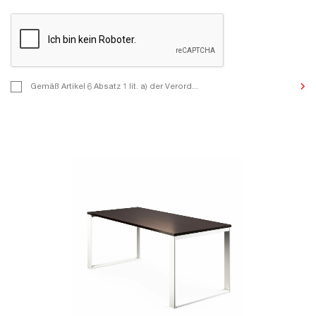
Gemäß Artikel 6 Absatz 1 lit. a) der Verordnung (EU) 2016/679 de
Gemäß Artikel 6 Absatz 1 lit. a) der Verord...
Parlaments und des Rates vom 27. April 2016 zum Schutz natürl
der Verarbeitung personenbezogener Daten und zum freien Dat
teilen wir Ihnen mit, dass Sie durch Ihre Kontaktaufnahme mit u
Verarbeitung Ihrer personenbezogenen Daten zum Zwecke der K
Kommunikation, der Beantwortung Ihrer Anfragen und anderer 
Formular angegebener Zwecke zustimmen. Für die Verarbeitung
personenbezogenen Daten ist MIKOMAX Spółka z o. o. ul. Dosta
Łódź, Polen, verantwortlich. Die Einzelheiten der Verarbeitung 
diesbezüglichen Rechte sind in der Datenschutzerklärung besch