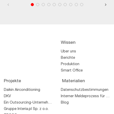
Wissen
Über uns
Berichte
Produktion
Smart Office
Projekte
Materialien
the shelf
Daikin Airconditioning
Datenschutzbestimmungen
TWO
TTM
Wolle
Wolle
DKV
Interner Meldeprozess für Rechtsverstöße
Ein Outsourcing-Unternehmen
Blog
Gruppe Interia.pl Sp. z o.o.