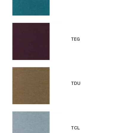
TEG
TDU
TCL