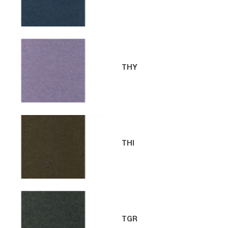
THY
THI
TGR