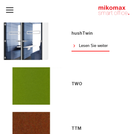
Aktenschränke
und
Homeoffice
Büroschränke
hushTwin
Lesen Sie weiter
TWO
TTM