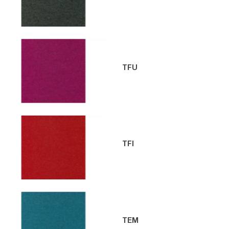
TFU
TFI
TEM