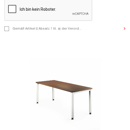
Gemäß Artikel 6 Absatz 1 lit. a) der Verordnung (EU) 2016/679 de
Gemäß Artikel 6 Absatz 1 lit. a) der Verord...
Parlaments und des Rates vom 27. April 2016 zum Schutz natürl
der Verarbeitung personenbezogener Daten und zum freien Dat
teilen wir Ihnen mit, dass Sie durch Ihre Kontaktaufnahme mit u
Verarbeitung Ihrer personenbezogenen Daten zum Zwecke der K
Kommunikation, der Beantwortung Ihrer Anfragen und anderer 
Formular angegebener Zwecke zustimmen. Für die Verarbeitung
personenbezogenen Daten ist MIKOMAX Spółka z o. o. ul. Dosta
Łódź, Polen, verantwortlich. Die Einzelheiten der Verarbeitung 
diesbezüglichen Rechte sind in der Datenschutzerklärung besch