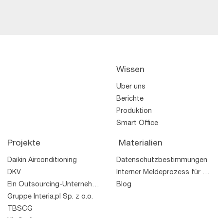
Wissen
Über uns
Berichte
Produktion
Smart Office
Projekte
Materialien
das Regal
Daikin Airconditioning
Datenschutzbestimmungen
TWO
TTM
Wolle
Wolle
DKV
Interner Meldeprozess für Rechtsverstöße
Ein Outsourcing-Unternehmen
Blog
Gruppe Interia.pl Sp. z o.o.
TBSCG