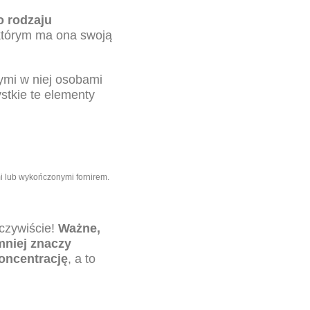
 rodzaju
którym ma ona swoją
ymi w niej osobami
stkie te elementy
mi lub wykończonymi fornirem.
oczywiście!
Ważne,
mniej znaczy
koncentrację
, a to