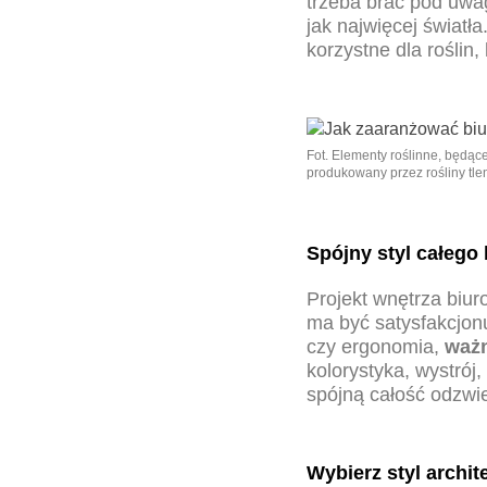
trzeba brać pod uwa
jak najwięcej światła
korzystne dla roślin
Fot. Elementy roślinne, będące
produkowany przez rośliny tle
Spójny styl całego 
Projekt wnętrza
biuro
ma być satysfakcjonu
czy ergonomia,
ważn
kolorystyka, wystrój
spójną całość odzwier
Wybierz styl archit