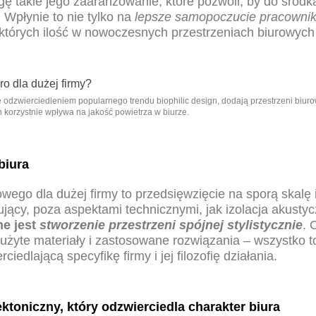
gę takie jego zaaranżowanie, które pozwoli, by do środ
. Wpłynie to nie tylko na
lepsze samopoczucie pracowni
, których ilość w nowoczesnych przestrzeniach biurowych
 odzwierciedleniem popularnego trendu biophilic design, dodają przestrzeni biurow
n korzystnie wpływa na jakość powietrza w biurze.
biura
wego dla dużej firmy to przedsięwzięcie na sporą skalę i
jący, poza aspektami technicznymi, jak izolacja akustyc
e jest
stworzenie przestrzeni spójnej stylistycznie
. 
, użyte materiały i zastosowane rozwiązania – wszystko 
ciedlającą specyfikę firmy i jej filozofię działania.
ektoniczny, który odzwierciedla charakter biura