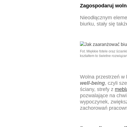
Zagospodaruj wolną
Nieodłącznym elemen
biurku, stały się tak
Fot. Miękkie fotele oraz ściank
kształtem to świetne rozwiąza
Wolna przestrzeń w 
well-being
, czyli s
ściany, strefy z
mebla
pozwalające na chwi
wypoczynek, zwiększa
zachorowań pracowni