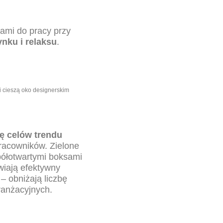
ami do pracy przy
nku i relaksu
.
e i cieszą oko designerskim
ję celów trendu
pracowników. Zielone
półotwartymi boksami
iają efektywny
– obniżają liczbę
ranżacyjnych.