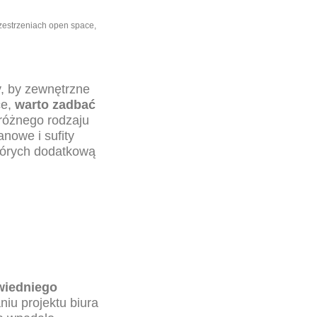
rzestrzeniach open space,
y, by zewnętrzne
ce,
warto zadbać
różnego rodzaju
nowe i sufity
których dodatkową
wiedniego
aniu
projektu biura