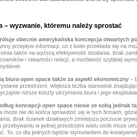
a – wyzwanie, któremu należy sprostać
róluje obecnie amerykańska koncepcja
otwartych p
nny przepływ informacji, co z kolei przekłada się na mo
okrotnie także na wyższą efektywność działania. Brak zam
acowników i otwartości relacji
, a możliwość szybkiej wymi
myślenie
.
ią
biura open space
także za
aspekt ekonomiczny
– b
ystanie przestrzeni. Większa liczba stanowisk znajdują
czajnie niższe koszty utrzymania biura i jego eksploata
dług koncepcji
open space
niesie ze sobą jednak t
 może nie do końca sprawdzić się w tych firmach, gdzie
łania.
Brak ścianek działowych
zmniejsza poczucie prywa
 przebywaniu w jednej przestrzeni wielu osób może utr
ać. To, co dla jednych będzie stymulantem do kreatywne