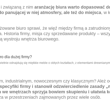
i związaną z nim
aranżację biura
warto dopasować do
 do panującej w niej atmosfery, ale też do miejsca
, w 
owane biuro sprawi, że więź między firmą a zatrudnion
 Historia firmy, misja czy sprzedawane produkty – wszy
ią wystroju wnętrza biurowego.
świetnie odnajdują się miękkie meble o obłych kształtach, z elementami drewniany
wym, industrialnym, nowoczesnym czy klasycznym? Ależ 
specyfiki firmy i stanowił odzwierciedlenie zasady „
m we wnętrzach sprzyja bowiem skupieniu i ułatwia 
a w przestrzeniach zajmowanych przez wiele osób.