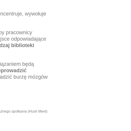
oncentruje, wywołuje
by pracownicy
ejsce odpowiadające
dzaj biblioteki
wiązaniem będą
eprowadzić
wadzić burzę mózgów
ważnego spotkania (Hush Meet)