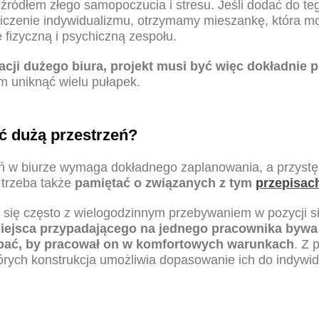
ę źródłem złego samopoczucia i stresu. Jeśli dodać do teg
niczenie indywidualizmu, otrzymamy mieszankę, która mo
fizyczną i psychiczną zespołu.
acji dużego biura, projekt
musi być więc dokładnie p
m uniknąć wielu pułapek.
ć dużą przestrzeń?
ń w biurze
wymaga dokładnego zaplanowania, a przystę
, trzeba także
pamiętać o związanych z tym
przepisac
 się często z wielogodzinnym przebywaniem w pozycji 
iejsca przypadającego na jednego pracownika byw
dbać, by pracował on w komfortowych warunkach
. Z
tórych konstrukcja umożliwia dopasowanie ich do indywi