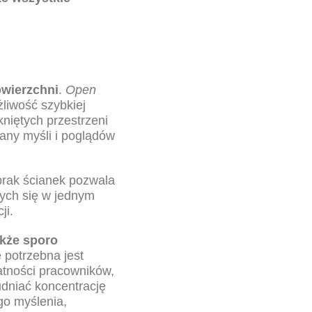
owierzchni
.
Open
żliwość szybkiej
kniętych przestrzeni
any myśli i poglądów
rak ścianek pozwala
cych się w jednym
cji.
akże sporo
 potrzebna jest
tności pracowników,
udniać koncentrację
go myślenia,