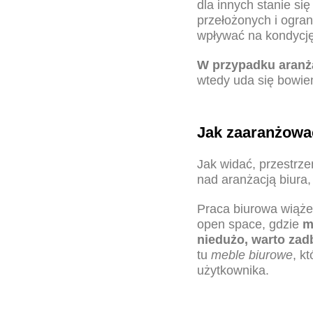
dla innych stanie si
przełożonych i ogra
wpływać na kondycję 
W przypadku
aranż
wtedy uda się bowie
Jak zaaranżowa
Jak widać,
przestrze
nad
aranżacją biura
Praca biurowa wiąże
open space
, gdzie
m
niedużo, warto za
tu
meble biurowe
, k
użytkownika
.