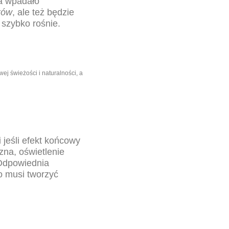
ka wpadało
ków
, ale też będzie
 szybko rośnie.
ej świeżości i naturalności, a
 jeśli efekt końcowy
zna, oświetlenie
Odpowiednia
to musi tworzyć