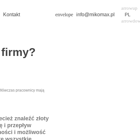
Home
HushSpace
ffice
Kontakt
info@mikomax.pl
PL
 firmy?
e. Wówczas pracownicy mają
cież znaleźć złoty
ę i przepływ
ności i możliwość
te wszystkie