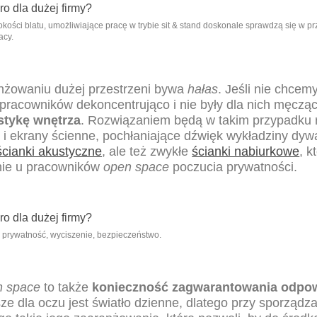
okości blatu, umożliwiające pracę w trybie sit & stand doskonale sprawdzą się w p
acy.
nżowaniu dużej przestrzeni bywa
hałas
. Jeśli nie chcem
pracowników dekoncentrująco i nie były dla nich męczą
stykę wnętrza
. Rozwiązaniem będą w takim przypadku 
i ekrany ścienne, pochłaniające dźwięk wykładziny dywa
ścianki akustyczne
, ale też zwykłe
ścianki nabiurkowe
, 
enie u pracowników
open space
poczucia prywatności.
a: prywatność, wyciszenie, bezpieczeństwo.
n space
to także
konieczność zagwarantowania odpo
sze dla oczu jest światło dzienne, dlatego przy sporządz