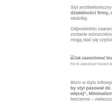
Styl architektoniczny
działalności firmy,
siedzibę.
Odpowiednio zaaranż
zostanie wzmocniona.
mogą stać się częśc
Fot. W „naturalnych” biurach 
Biuro w stylu lofto
by styl pasował do 
więcej”. Minimaliz
bezcenne – zwłaszcz