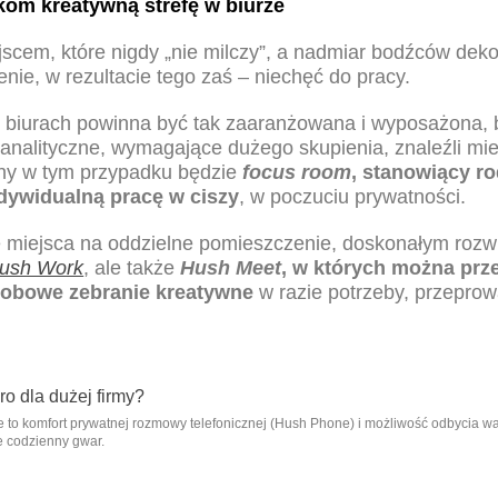
om kreatywną strefę w biurze
jscem, które nigdy „nie milczy”, a nadmiar bodźców dek
enie, w rezultacie tego zaś – niechęć do pracy.
 biurach powinna być tak zaaranżowana i wyposażona, 
analityczne, wymagające dużego skupienia, znaleźli mi
lny w tym przypadku będzie
focus room
, stanowiący ro
ndywidualną pracę w ciszy
, w poczuciu prywatności.
uje miejsca na oddzielne pomieszczenie, doskonałym roz
ush Work
, ale także
Hush Meet
, w których można prz
sobowe zebranie kreatywne
w razie potrzeby, przepro
ie to komfort prywatnej rozmowy telefonicznej (Hush Phone) i możliwość odbycia 
e codzienny gwar.