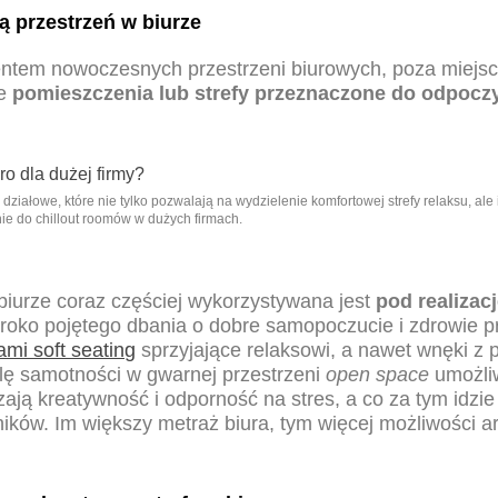
 przestrzeń w biurze
tem nowoczesnych przestrzeni biurowych, poza miejsc
że
pomieszczenia lub strefy przeznaczone do odpoczy
i działowe, które nie tylko pozwalają na wydzielenie komfortowej strefy relaksu, al
nie do chillout roomów w dużych firmach.
biurze coraz częściej wykorzystywana jest
pod realizac
zeroko pojętego dbania o dobre samopoczucie i zdrowie 
mi soft seating
sprzyjające relaksowi, a nawet wnęki z 
lę samotności w gwarnej przestrzeni
open space
umożliw
ją kreatywność i odporność na stres, a co za tym idzie 
ków. Im większy metraż biura, tym więcej możliwości a