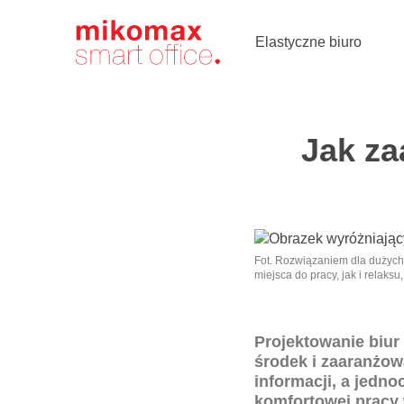
Soft seating,
meble
tapicerowane
Elastyczne biuro
do biura
Jak za
Fot. Rozwiązaniem dla dużych 
miejsca do pracy, jak i relaksu
Projektowanie biur
środek i zaaranżow
informacji, a jedn
komfortowej pracy 