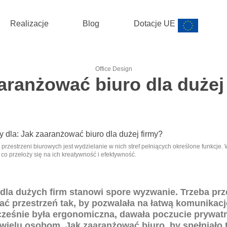
Szafy
i kontenery
o
Realizacje
Blog
Dotacje UE
Office Design
aranżować biuro dla dużej
przestrzeni biurowych jest wydzielanie w nich stref pełniących określone funkcj
, co przełoży się na ich kreatywność i efektywność.
dla dużych firm stanowi spore wyzwanie. Trzeba prze
ać przestrzeń tak, by pozwalała na łatwą komunikacj
ocześnie była ergonomiczna, dawała poczucie prywat
wielu osobom. Jak zaaranżować biuro, by spełniało 