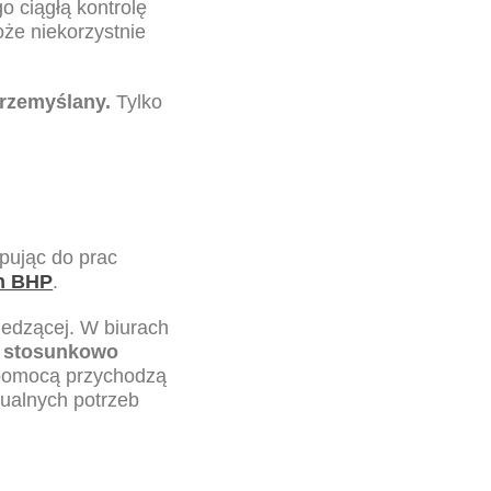
o ciągłą kontrolę
że niekorzystnie
rzemyślany.
Tylko
pując do prac
h BHP
.
siedzącej. W
biurach
a stosunkowo
 pomocą przychodzą
dualnych potrzeb