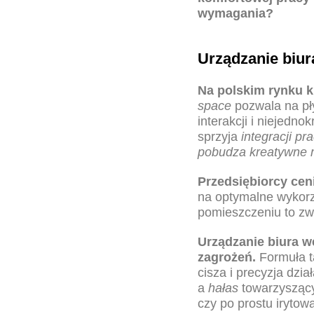
wymagania?
Urządzanie biur
Na polskim rynku
k
space
pozwala na pły
interakcji i niejedn
sprzyja
integracji pr
pobudza kreatywne 
Przedsiębiorcy cen
na optymalne wykorz
pomieszczeniu to zwy
Urządzanie biura
we
zagrożeń.
Formuła ta
cisza i precyzja dzia
a
hałas
towarzyszący
czy po prostu irytow