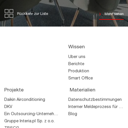
Rückkehr zur Liste
Mehr sehen
Wissen
Über uns
Berichte
Produktion
Smart Office
Projekte
Materialien
Daikin Airconditioning
Datenschutzbestimmungen
DKV
Interner Meldeprozess für Rechtsverstöße
Ein Outsourcing-Unternehmen
Blog
Gruppe Interia.pl Sp. z o.o.