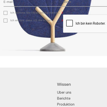
Ich stimme der Verarbeitung meiner
Ich stimme der Verarbeitung meiner...
personenbezogenen Daten zum Zweck der
Zusendung von Marketing-Inhalten
Ich erkläre, dass ich die in der
Ich erkläre, dass ich die in der...
(kommerzielle Informationen), einschließlich
Datenschutzerklärung enthaltenen
Informationen über Aktionen, Angebote und
Informationen über den für die Verarbeitung
Sonderangebote von MIKOMAX Spółka z o.o.,
Verantwortlichen sowie die Grundsätze der
Dostawcza 4, 93-231 Łódź, Polen, zu.
Datenverarbeitung und die Rechte der
betroffenen Personen gemäß der DSGVO
gelesen habe.
Wissen
Über uns
Berichte
Produktion