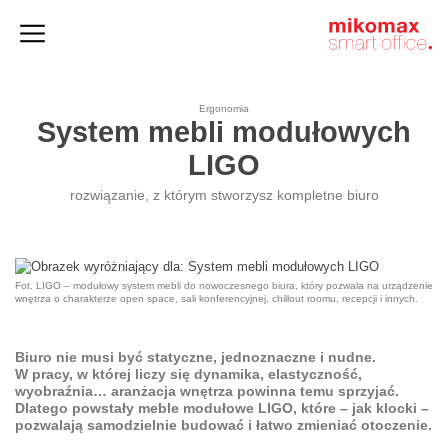
Szafy
Home
HushSpace
i kontenery
office
Ergonomia
System mebli modułowych
LIGO
rozwiązanie, z którym stworzysz kompletne biuro
Fot. LIGO – modułowy system mebli do nowoczesnego biura, który pozwala na urządzenie
wnętrza o charakterze open space, sali konferencyjnej, chillout roomu, recepcji i innych.
Biuro nie musi być statyczne, jednoznaczne i nudne.
W pracy, w której liczy się dynamika, elastyczność,
wyobraźnia… aranżacja wnętrza powinna temu sprzyjać.
Dlatego powstały
meble modułowe
LIGO, które – jak klocki –
pozwalają samodzielnie budować i łatwo zmieniać otoczenie.