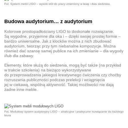
Fot. System mebli LIGO – wysoki stół do pracy zmieniony w ławę i dwa siedziska.
Budowa audytorium… z audytorium
Kolorowe prostopadłościany LIGO to doskonałe rozwiązanie.
Są wygodne, przyjemne dla oka i – dzięki swojej prostej formie –
bardzo uniwersalne. Jak z klocków można z nich zbudować
audytorium, tworząc przy tym niebanalne kompozycje. Można
również dać szansę samej publice na ich zmienianie – dla wygody
i/lub dla zabawy.
Elementy, które służą do siedzenia, mogą być także (na przykład
w trakcie szkolenia) na bieżąco wykorzystywane
do przeprowadzenia jakiegoś kreatywnego ćwiczenia czy choćby
rozruszania publiczności podczas prelekcji i wciągnięcia
jej w ciekawą, wspólną aktywność. Takiej możliwości nie dają
żadne inne
meble
.
Fot. Modułowy system audytoryjny LIGO – atrakcyjne i praktyczne rozwiązanie do każdego
biura