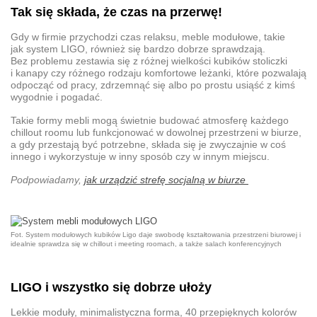
Tak się składa, że czas na przerwę!
Gdy w firmie przychodzi czas relaksu,
meble modułowe
, takie
jak system LIGO, również się bardzo dobrze sprawdzają.
Bez problemu zestawia się z różnej wielkości kubików stoliczki
i kanapy czy różnego rodzaju komfortowe leżanki, które pozwalają
odpocząć od pracy, zdrzemnąć się albo po prostu usiąść z kimś
wygodnie i pogadać.
Takie formy mebli mogą świetnie budować atmosferę każdego
chillout roomu lub funkcjonować w dowolnej przestrzeni w biurze,
a gdy przestają być potrzebne, składa się je zwyczajnie w coś
innego i wykorzystuje w inny sposób czy w innym miejscu.
Podpowiadamy,
jak urządzić strefę socjalną w biurze
Fot. System modułowych kubików Ligo daje swobodę kształtowania przestrzeni biurowej i
idealnie sprawdza się w chillout i meeting roomach, a także salach konferencyjnych
LIGO i wszystko się dobrze ułoży
Lekkie moduły, minimalistyczna forma, 40 przepięknych kolorów