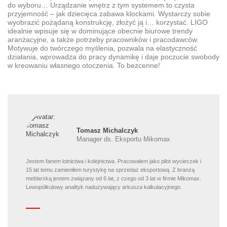
do wyboru… Urządzanie wnętrz z tym systemem to czysta
przyjemność – jak dziecięca zabawa klockami. Wystarczy sobie
wyobrazić pożądaną konstrukcję, złożyć ją i… korzystać. LIGO
idealnie wpisuje się w dominujące obecnie biurowe trendy
aranżacyjne, a także potrzeby pracowników i pracodawców.
Motywuje do twórczego myślenia, pozwala na elastyczność
działania, wprowadza do pracy dynamikę i daje poczucie swobody
w kreowaniu własnego otoczenia. To bezcenne!
Tomasz Michalczyk
Manager ds. Eksportu Mikomax
Jestem fanem lotnictwa i kolejnictwa. Pracowałem jako pilot wycieczek i
15 lat temu zamieniłem turystykę na sprzedaż eksportową. Z branżą
meblarską jestem związany od 6 lat, z czego od 3 lat w firmie Mikomax.
Lewopółkulowy analityk nadużywający arkusza kalkulacyjnego.