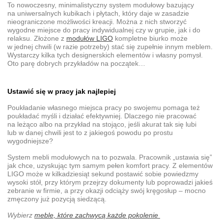
To nowoczesny, minimalistyczny
system modułowy
bazujący
na uniwersalnych kubikach i płytach, który daje w zasadzie
nieograniczone możliwości kreacji. Można z nich stworzyć
wygodne miejsce do pracy indywidualnej czy w grupie, jak i do
relaksu. Złożone z
modułów LIGO
kompletne biurko może
w jednej chwili (w razie potrzeby) stać się zupełnie innym meblem.
Wystarczy kilka tych designerskich elementów i własny pomysł.
Oto parę dobrych przykładów na początek…
Ustawić się w pracy jak najlepiej
Poukładanie własnego miejsca pracy po swojemu pomaga też
poukładać myśli i działać efektywniej. Dlaczego nie pracować
na leżąco albo na przykład na stojąco, jeśli akurat tak się lubi
lub w danej chwili jest to z jakiegoś powodu po prostu
wygodniejsze?
System mebli modułowych
na to pozwala. Pracownik „ustawia się”
jak chce, uzyskując tym samym pełen komfort pracy. Z elementów
LIGO może w kilkadziesiąt sekund postawić sobie powiedzmy
wysoki stół, przy którym przejrzy dokumenty lub poprowadzi jakieś
zebranie w firmie, a przy okazji odciąży swój kręgosłup – mocno
zmęczony już pozycją siedzącą.
Wybierz
meble, które zachwycą każde pokolenie