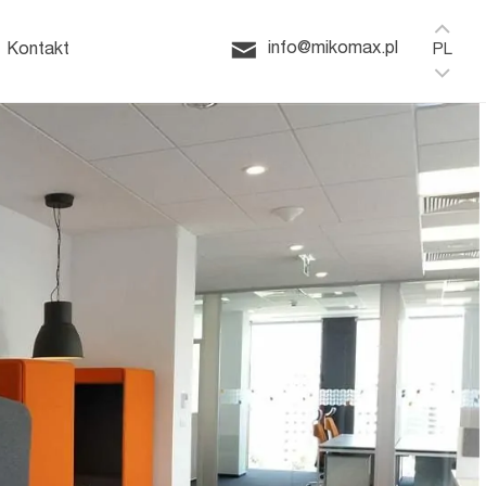
Home
HushSpace
ffice
info@mikomax.pl
Kontakt
PL