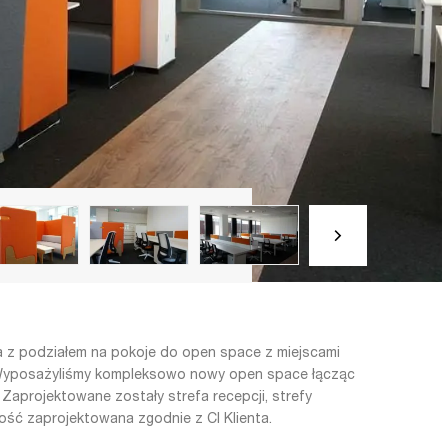
ra z podziałem na pokoje do open space z miejscami
 Wyposażyliśmy kompleksowo nowy open space łącząc
 Zaprojektowane zostały strefa recepcji, strefy
ość zaprojektowana zgodnie z CI Klienta.