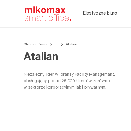
Soft seating,
meble
tapicerowane
Elastyczne biuro
do biura
Strona główna
Atalian
Atalian
Niezależny lider w branży Facility Managemant,
obsługujący ponad 25 000 klientów zarówno
w sektorze korporacyjnym jak i prywatnym.