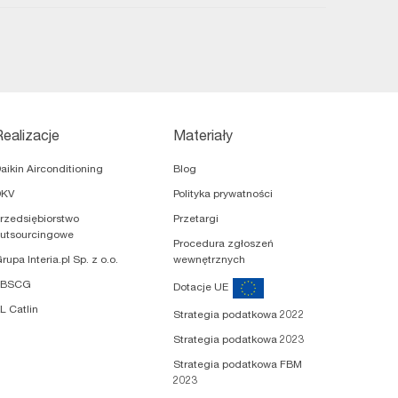
Realizacje
Materiały
aikin Airconditioning
Blog
DKV
Polityka prywatności
rzedsiębiorstwo
Przetargi
utsourcingowe
Procedura zgłoszeń
rupa Interia.pl Sp. z o.o.
wewnętrznych
TBSCG
Dotacje UE
L Catlin
Strategia podatkowa 2022
Strategia podatkowa 2023
Strategia podatkowa FBM
2023