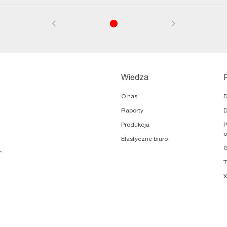
Wiedza
O nas
D
Raporty
Produkcja
P
o
Elastyczne biuro
G
-
X