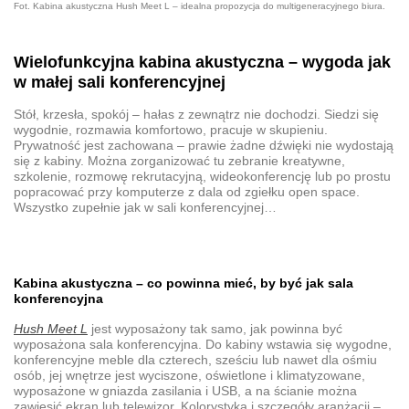
Fot. Kabina akustyczna Hush Meet L – idealna propozycja do multigeneracyjnego biura.
Wielofunkcyjna kabina akustyczna
– wygoda
jak
w małej sali konferencyjnej
Stół, krzesła, spokój – hałas z zewnątrz nie dochodzi. Siedzi się
wygodnie, rozmawia komfortowo, pracuje w skupieniu.
Prywatność jest zachowana – prawie żadne dźwięki nie wydostają
się z kabiny. Można zorganizować tu zebranie kreatywne,
szkolenie, rozmowę rekrutacyjną, wideokonferencję lub po prostu
popracować przy komputerze z dala od zgiełku open space.
Wszystko zupełnie jak w sali konferencyjnej…
Kabina akustyczna
– co powinna mieć, by być jak sala
konferencyjna
Hush Meet L
jest wyposażony tak samo,
jak powinna być
wyposażona sala konferencyjna
. Do kabiny wstawia się wygodne,
konferencyjne meble dla czterech, sześciu lub nawet dla ośmiu
osób, jej wnętrze jest wyciszone, oświetlone i klimatyzowane,
wyposażone w gniazda zasilania i USB, a na ścianie można
zawiesić ekran lub telewizor. Kolorystyka i szczegóły aranżacji –