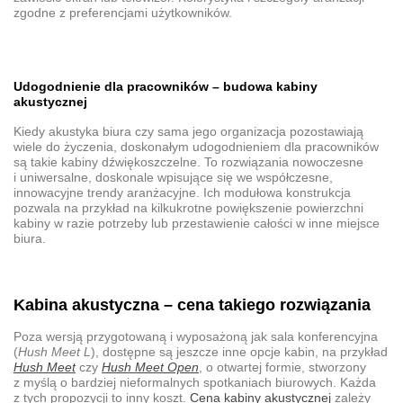
zgodne z preferencjami użytkowników.
Udogodnienie dla pracowników
–
budowa kabiny
akustycznej
Kiedy
akustyka biura
czy sama jego organizacja pozostawiają
wiele do życzenia, doskonałym
udogodnieniem dla pracowników
są takie
kabiny dźwiękoszczelne
. To rozwiązania nowoczesne
i uniwersalne, doskonale wpisujące się we współczesne,
innowacyjne trendy aranżacyjne. Ich modułowa konstrukcja
pozwala na przykład na kilkukrotne powiększenie powierzchni
kabiny w razie potrzeby lub przestawienie całości w inne miejsce
biura.
Kabina akustyczna – cena
takiego rozwiązania
Poza wersją
przygotowaną i wyposażoną jak sala konferencyjna
(
Hush Meet L
), dostępne są jeszcze inne opcje kabin, na przykład
Hush Meet
czy
Hush Meet Open
, o otwartej formie, stworzony
z myślą o bardziej nieformalnych spotkaniach biurowych. Każda
z tych propozycji to inny koszt.
Cena kabiny akustycznej
zależy