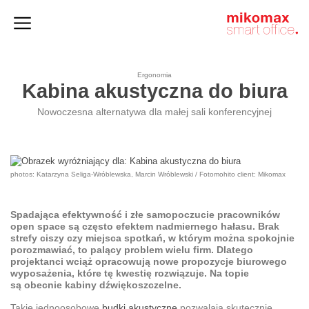
Szafy
Home
HushSpace
i kontenery
office
Ergonomia
Kabina akustyczna do biura
Nowoczesna alternatywa dla małej sali konferencyjnej
photos: Katarzyna Seliga-Wróblewska, Marcin Wróblewski / Fotomohito client: Mikomax
Spadająca efektywność i złe samopoczucie pracowników
open space są często efektem nadmiernego hałasu. Brak
strefy ciszy czy miejsca spotkań, w którym można spokojnie
porozmawiać, to palący problem wielu firm. Dlatego
projektanci wciąż opracowują nowe propozycje biurowego
wyposażenia, które tę kwestię rozwiązuje. Na topie
są obecnie
kabiny dźwiękoszczelne
.
Takie jednoosobowe
budki akustyczne
pozwalają skutecznie