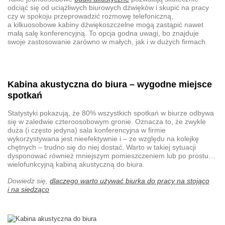
odciąć się od uciążliwych biurowych dźwięków i skupić na pracy
czy w spokoju przeprowadzić rozmowę telefoniczną,
a kilkuosobowe
kabiny dźwiękoszczelne
mogą zastąpić nawet
małą salę konferencyjną
. To opcja godna uwagi, bo znajduje
swoje zastosowanie zarówno w małych, jak i w dużych firmach.
Kabina akustyczna do biura
– wygodne miejsce
spotkań
Statystyki pokazują, że 80% wszystkich spotkań w biurze odbywa
się w zaledwie czteroosobowym gronie. Oznacza to, że zwykle
duża (i często jedyna) sala konferencyjna w firmie
wykorzystywana jest nieefektywnie i – ze względu na kolejkę
chętnych – trudno się do niej dostać. Warto w takiej sytuacji
dysponować również mniejszym pomieszczeniem lub po prostu…
wielofunkcyjną kabiną akustyczną do biura
.
Dowiedz się,
dlaczego warto używać biurka do pracy na stojąco
i na siedząco